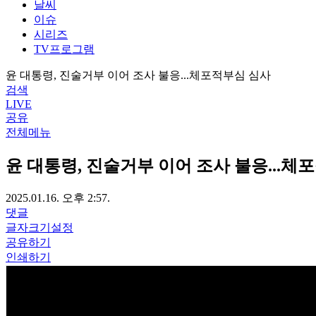
날씨
이슈
시리즈
TV프로그램
윤 대통령, 진술거부 이어 조사 불응...체포적부심 심사
검색
LIVE
공유
전체메뉴
윤 대통령, 진술거부 이어 조사 불응...체
2025.01.16. 오후 2:57.
댓글
글자크기설정
공유하기
인쇄하기