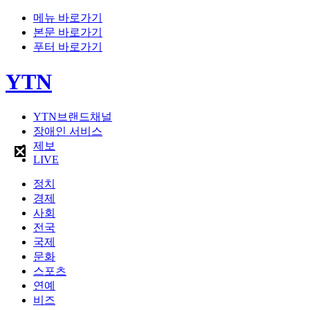
메뉴 바로가기
본문 바로가기
푸터 바로가기
YTN
YTN브랜드채널
장애인 서비스
제보
LIVE
정치
경제
사회
전국
국제
문화
스포츠
연예
비즈