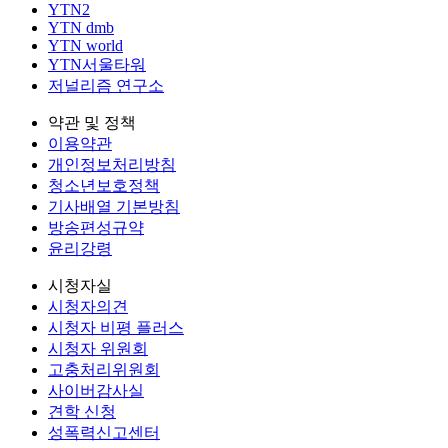
YTN2
YTN dmb
YTN world
YTN서울타워
저널리즘 연구소
약관 및 정책
이용약관
개인정보처리방침
청소년보호정책
기사배열 기본방침
방송편성규약
윤리강령
시청자실
시청자의견
시청자 비평 플러스
시청자 위원회
고충처리위원회
사이버감사실
견학 신청
성폭력신고센터