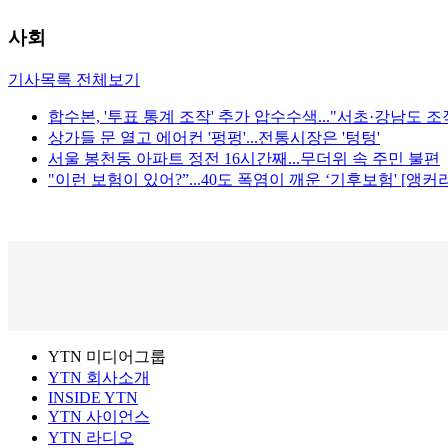
사회
기사목록 전체보기
합수본, '투표 통계 조작' 추가 압수수색..."서초·강남도 조
상가들 문 열고 에어컨 '펑펑'...전통시장은 '텅텅'
서울 봉천동 아파트 정전 16시간째...무더위 속 주민 불편
"이런 보험이 있어?”...40도 폭염이 깨운 ‘기후보험' [앵커
YTN 미디어그룹
YTN 회사소개
INSIDE YTN
YTN 사이언스
YTN 라디오