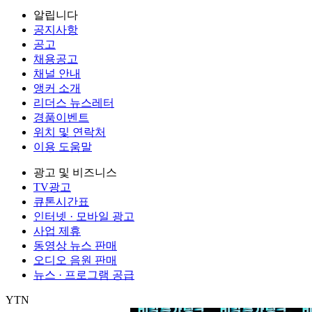
알립니다
공지사항
공고
채용공고
채널 안내
앵커 소개
리더스 뉴스레터
경품이벤트
위치 및 연락처
이용 도움말
광고 및 비즈니스
TV광고
큐톤시간표
인터넷 · 모바일 광고
사업 제휴
동영상 뉴스 판매
오디오 음원 판매
뉴스 · 프로그램 공급
YTN