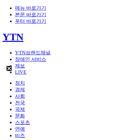
메뉴 바로가기
본문 바로가기
푸터 바로가기
YTN
YTN브랜드채널
장애인 서비스
제보
LIVE
정치
경제
사회
전국
국제
문화
스포츠
연예
비즈