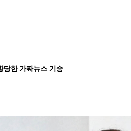
..황당한 가짜뉴스 기승