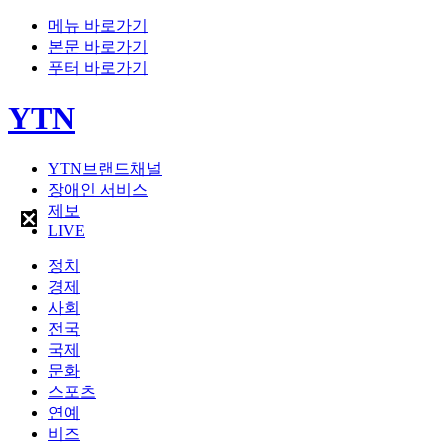
메뉴 바로가기
본문 바로가기
푸터 바로가기
YTN
YTN브랜드채널
장애인 서비스
제보
LIVE
정치
경제
사회
전국
국제
문화
스포츠
연예
비즈