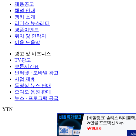
채용공고
채널 안내
앵커 소개
리더스 뉴스레터
경품이벤트
위치 및 연락처
이용 도움말
광고 및 비즈니스
TV광고
큐톤시간표
인터넷 · 모바일 광고
사업 제휴
동영상 뉴스 판매
오디오 음원 판매
뉴스 · 프로그램 공급
YTN
㈜와이티엔
서울특별시 마포구 상암산로 76 (상암동)
대표전화: 0
제호: YTN
서울특별시 마포구 상암산로 76 (상암동)
등록번호: 서울
발행일자: 1999.06.01
대표전화: 02-398-8000
발행인: 김백
편집인 
Copyright (c) YTN. All rights reserved. 무단 전재, 재배포 및