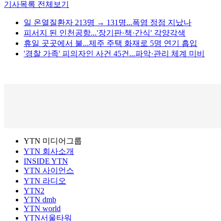
기사목록 전체보기
일 온열질환자 213명 → 131명...폭염 정점 지났나
피서지 된 인천공항...'장기판·책·간식' 각양각색
휴일 곳곳에서 불...제주 주택 화재로 5명 연기 흡입
'경찰 가족' 피의자인 사건 45건...파악·관리 체계 미비
YTN 미디어그룹
YTN 회사소개
INSIDE YTN
YTN 사이언스
YTN 라디오
YTN2
YTN dmb
YTN world
YTN서울타워