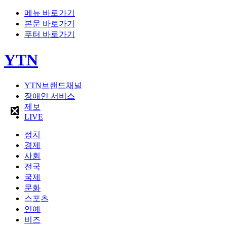
메뉴 바로가기
본문 바로가기
푸터 바로가기
YTN
YTN브랜드채널
장애인 서비스
제보
LIVE
정치
경제
사회
전국
국제
문화
스포츠
연예
비즈