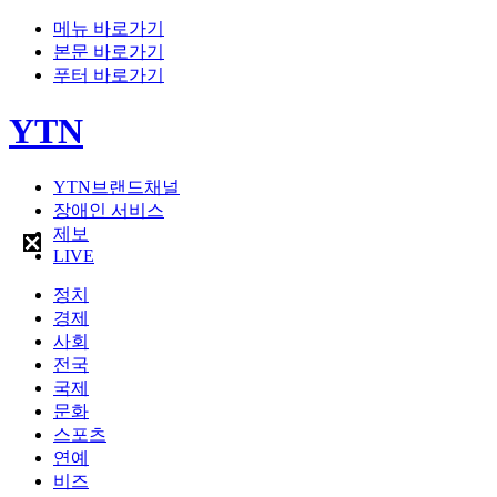
메뉴 바로가기
본문 바로가기
푸터 바로가기
YTN
YTN브랜드채널
장애인 서비스
제보
LIVE
정치
경제
사회
전국
국제
문화
스포츠
연예
비즈