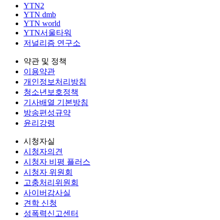
YTN2
YTN dmb
YTN world
YTN서울타워
저널리즘 연구소
약관 및 정책
이용약관
개인정보처리방침
청소년보호정책
기사배열 기본방침
방송편성규약
윤리강령
시청자실
시청자의견
시청자 비평 플러스
시청자 위원회
고충처리위원회
사이버감사실
견학 신청
성폭력신고센터