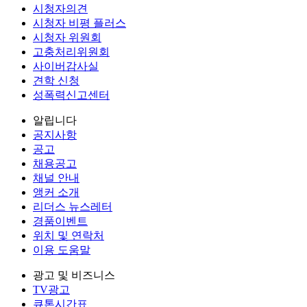
시청자의견
시청자 비평 플러스
시청자 위원회
고충처리위원회
사이버감사실
견학 신청
성폭력신고센터
알립니다
공지사항
공고
채용공고
채널 안내
앵커 소개
리더스 뉴스레터
경품이벤트
위치 및 연락처
이용 도움말
광고 및 비즈니스
TV광고
큐톤시간표