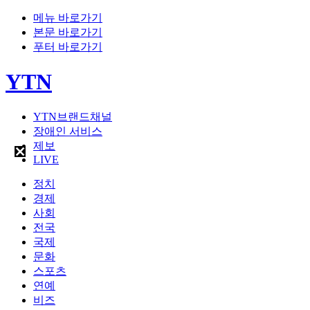
메뉴 바로가기
본문 바로가기
푸터 바로가기
YTN
YTN브랜드채널
장애인 서비스
제보
LIVE
정치
경제
사회
전국
국제
문화
스포츠
연예
비즈