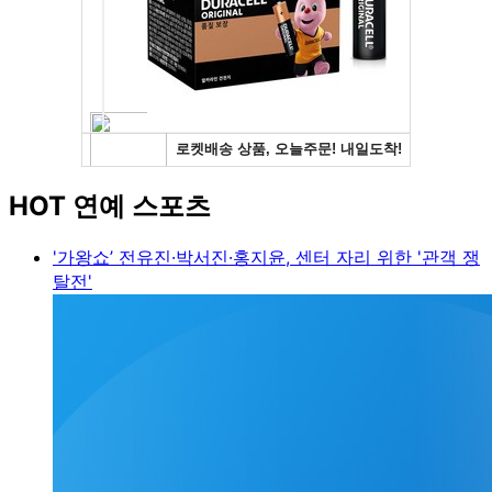
HOT 연예 스포츠
'가왕쇼’ 전유진·박서진·홍지윤, 센터 자리 위한 '관객 쟁
탈전'