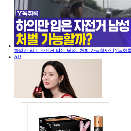
하의만 입고 자전거 타는 남성...처벌 가능할까? [Y녹취록