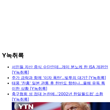
Y녹취록
서민들 자산 증식 수단인데...개미 분노케 한 ISA 개편안
[Y녹취록]
주가 급락과 함께 '이자 폭탄'...빚투의 대가? [Y녹취록]
태풍 '찬홈' 일본 관통 후 한반도 향하나...올해 유독 특
이한 상황 [Y녹취록]
축구협회 성 접대 논란에...'2002년 한일월드컵' 소환
[Y녹취록]