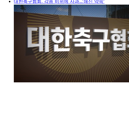
대한축구협회, 각종 비위에 사과...'쇄신 약속'