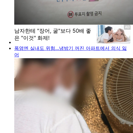
폭염엔 실내도 위험…냉방기 꺼진 아파트에서 의식 잃
어