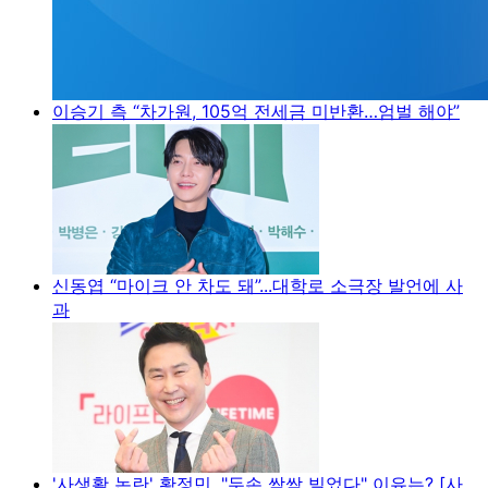
이승기 측 “차가원, 105억 전세금 미반환…엄벌 해야”
신동엽 “마이크 안 차도 돼”...대학로 소극장 발언에 사
과
'사생활 논란' 황정민, "두손 싹싹 빌었다" 이유는? [사