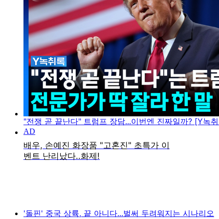
"전쟁 곧 끝난다" 트럼프 장담...이번엔 진짜일까? [Y녹취
'돌핀' 중국 상륙, 끝 아니다...벌써 두려워지는 시나리오