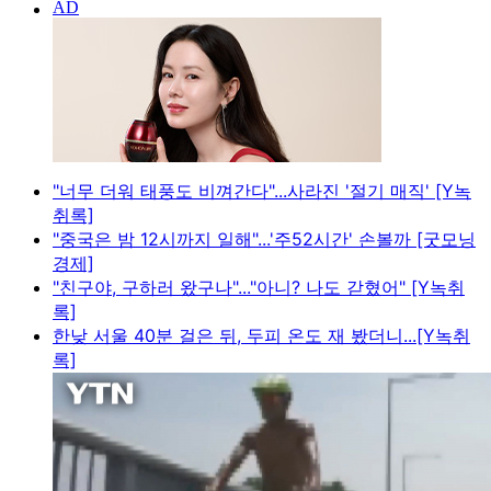
"너무 더워 태풍도 비껴간다"...사라진 '절기 매직' [Y녹
취록]
"중국은 밤 12시까지 일해"...'주52시간' 손볼까 [굿모닝
경제]
"친구야, 구하러 왔구나"..."아니? 나도 갇혔어" [Y녹취
록]
한낮 서울 40분 걸은 뒤, 두피 온도 재 봤더니...[Y녹취
록]