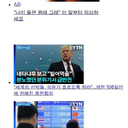
"세계의 선박들, 석유가 흐르도록 하라"...개전 106일만
에 전해진 종전합의