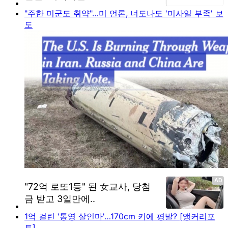
"주한 미군도 취약"…미 언론, 너도나도 '미사일 부족' 보
도
1억 걸린 '통영 살인마'…170cm 키에 평발? [앵커리포
트]