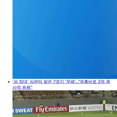
'성 접대' 심판이 맡은 7경기 '무패'..."유흥비로 2억 원
사적 유용"