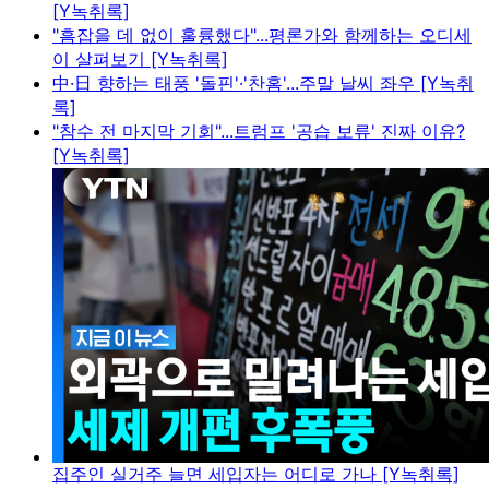
[Y녹취록]
"흠잡을 데 없이 훌륭했다"...평론가와 함께하는 오디세
이 살펴보기 [Y녹취록]
中·日 향하는 태풍 '돌핀'·'찬홈'...주말 날씨 좌우 [Y녹취
록]
"참수 전 마지막 기회"...트럼프 '공습 보류' 진짜 이유?
[Y녹취록]
집주인 실거주 늘면 세입자는 어디로 가나 [Y녹취록]