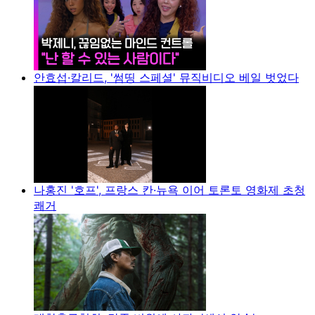
안효섭·칼리드, '썸띵 스페셜' 뮤직비디오 베일 벗었다
나홍진 '호프', 프랑스 칸·뉴욕 이어 토론토 영화제 초청
쾌거