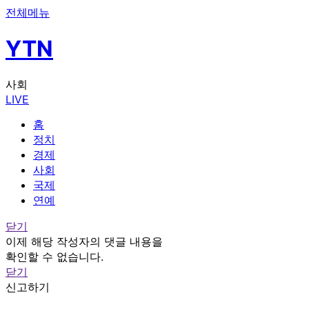
전체메뉴
YTN
사회
LIVE
홈
정치
경제
사회
국제
연예
닫기
이제 해당 작성자의 댓글 내용을
확인할 수 없습니다.
닫기
신고하기