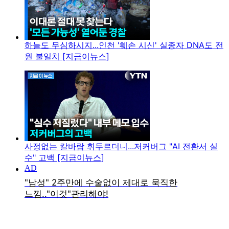
하늘도 무심하시지...인천 '훼손 시신' 실종자 DNA도 전
원 불일치 [지금이뉴스]
사정없는 칼바람 휘두르더니...저커버그 "AI 전환서 실
수" 고백 [지금이뉴스]