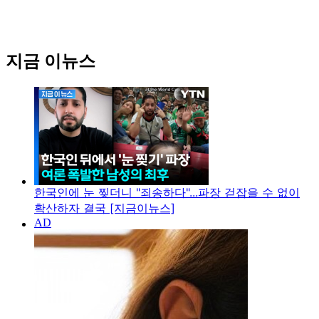
지금 이뉴스
한국인에 눈 찢더니 "죄송하다"...파장 걷잡을 수 없이
확산하자 결국 [지금이뉴스]