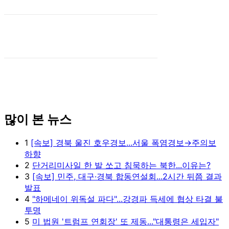
많이 본 뉴스
1
[속보] 경북 울진 호우경보...서울 폭염경보→주의보
하향
2
단거리미사일 한 발 쏘고 침묵하는 북한...이유는?
3
[속보] 민주, 대구·경북 합동연설회...2시간 뒤쯤 결과
발표
4
"하메네이 위독설 파다"...강경파 득세에 협상 타결 불
투명
5
미 법원 '트럼프 연회장' 또 제동..."대통령은 세입자"