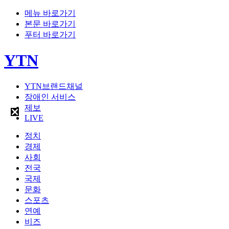
메뉴 바로가기
본문 바로가기
푸터 바로가기
YTN
YTN브랜드채널
장애인 서비스
제보
LIVE
정치
경제
사회
전국
국제
문화
스포츠
연예
비즈