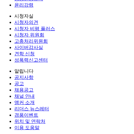
윤리강령
시청자실
시청자의견
시청자 비평 플러스
시청자 위원회
고충처리위원회
사이버감사실
견학 신청
성폭력신고센터
알립니다
공지사항
공고
채용공고
채널 안내
앵커 소개
리더스 뉴스레터
경품이벤트
위치 및 연락처
이용 도움말