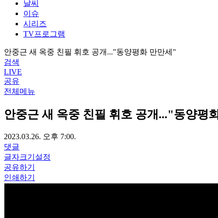
날씨
이슈
시리즈
TV프로그램
안중근 새 옥중 친필 휘호 공개..."동양평화 만만세"
검색
LIVE
공유
전체메뉴
안중근 새 옥중 친필 휘호 공개..."동양평
2023.03.26. 오후 7:00.
댓글
글자크기설정
공유하기
인쇄하기