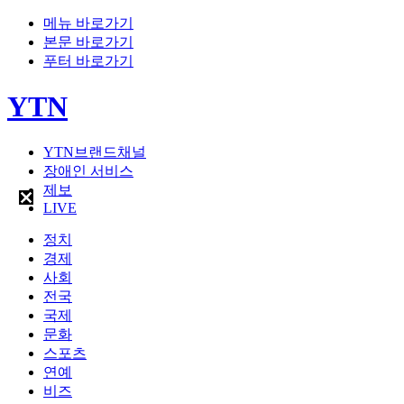
메뉴 바로가기
본문 바로가기
푸터 바로가기
YTN
YTN브랜드채널
장애인 서비스
제보
LIVE
정치
경제
사회
전국
국제
문화
스포츠
연예
비즈