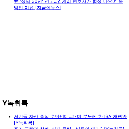
尹 '징역 30년' 선고...김계리 변호사가 법정 나오며 울
먹인 이유 [지금이뉴스]
Y녹취록
서민들 자산 증식 수단인데...개미 분노케 한 ISA 개편안
[Y녹취록]