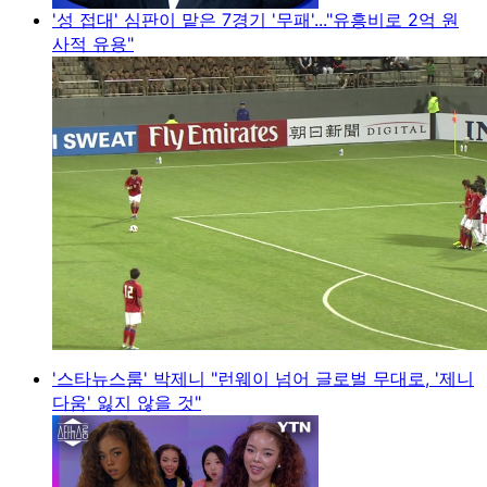
'성 접대' 심판이 맡은 7경기 '무패'..."유흥비로 2억 원
사적 유용"
'스타뉴스룸' 박제니 "런웨이 넘어 글로벌 무대로, '제니
다움' 잃지 않을 것"