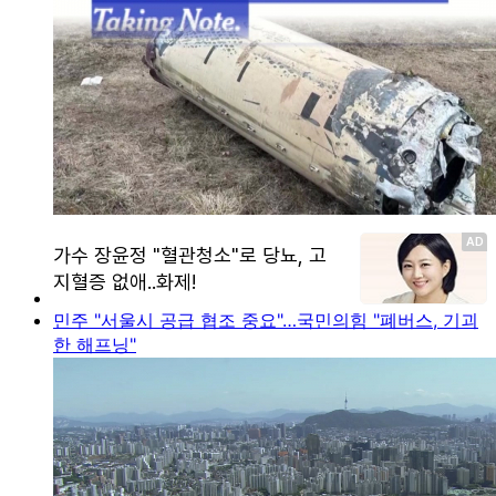
민주 "서울시 공급 협조 중요"…국민의힘 "폐버스, 기괴
한 해프닝"