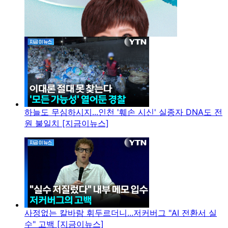
하늘도 무심하시지...인천 '훼손 시신' 실종자 DNA도 전
원 불일치 [지금이뉴스]
사정없는 칼바람 휘두르더니...저커버그 "AI 전환서 실
수" 고백 [지금이뉴스]