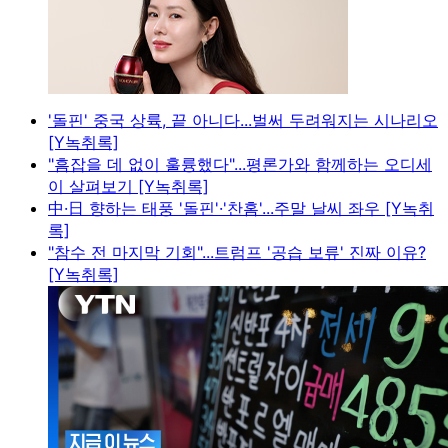
'돌핀' 중국 상륙, 끝 아니다...벌써 두려워지는 시나리오
[Y녹취록]
"흠잡을 데 없이 훌륭했다"...평론가와 함께하는 오디세
이 살펴보기 [Y녹취록]
中·日 향하는 태풍 '돌핀'·'찬홈'...주말 날씨 좌우 [Y녹취
록]
"참수 전 마지막 기회"...트럼프 '공습 보류' 진짜 이유?
[Y녹취록]