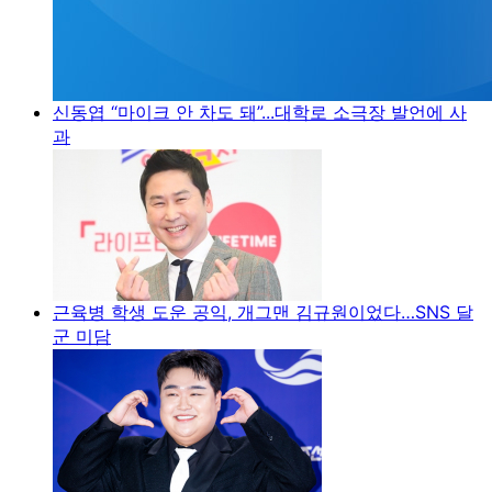
신동엽 “마이크 안 차도 돼”...대학로 소극장 발언에 사
과
근육병 학생 도운 공익, 개그맨 김규원이었다…SNS 달
군 미담