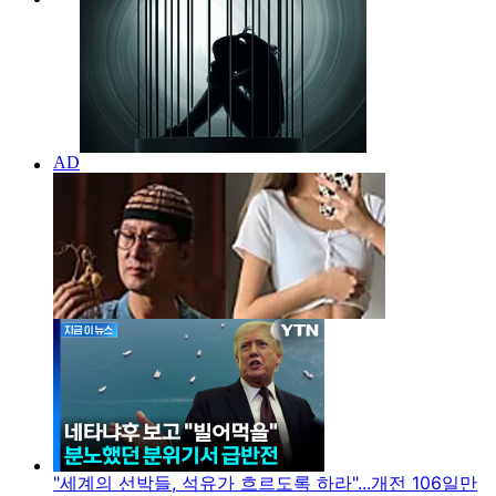
"세계의 선박들, 석유가 흐르도록 하라"...개전 106일만