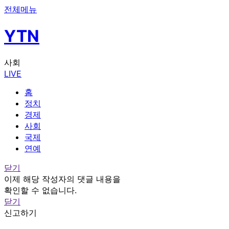
전체메뉴
YTN
사회
LIVE
홈
정치
경제
사회
국제
연예
닫기
이제 해당 작성자의 댓글 내용을
확인할 수 없습니다.
닫기
신고하기