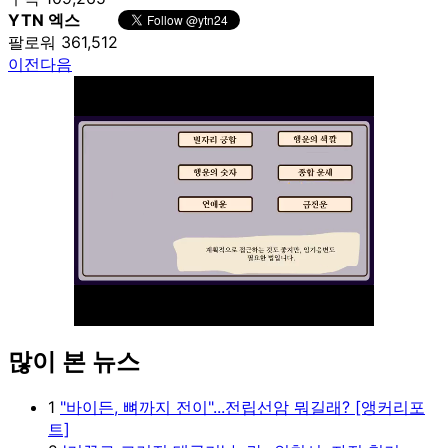
YTN 엑스
팔로워 361,512
이전
다음
많이 본 뉴스
Unmute
1
"바이든, 뼈까지 전이"...전립선암 뭐길래? [앵커리포
트]