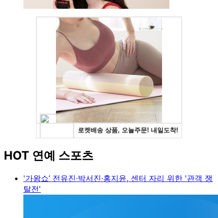
HOT 연예 스포츠
'가왕쇼’ 전유진·박서진·홍지윤, 센터 자리 위한 '관객 쟁
탈전'