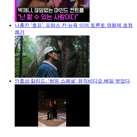
나홍진 '호프', 프랑스 칸·뉴욕 이어 토론토 영화제 초청
쾌거
안효섭·칼리드, '썸띵 스페셜' 뮤직비디오 베일 벗었다