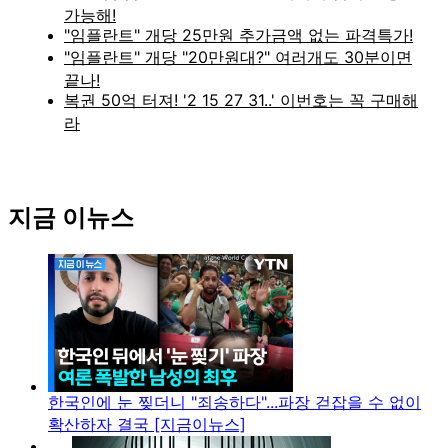
지금 이뉴스
한국인에 눈 찢더니 "죄송하다"...파장 걷잡을 수 없이
확산하자 결국 [지금이뉴스]