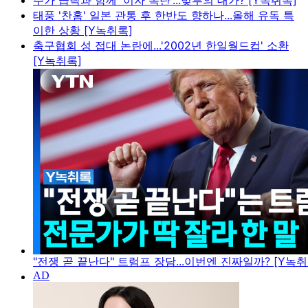
주가 급락과 함께 '이자 폭탄'...빚투의 대가? [Y녹취록]
태풍 '찬홈' 일본 관통 후 한반도 향하나...올해 유독 특
이한 상황 [Y녹취록]
축구협회 성 접대 논란에...'2002년 한일월드컵' 소환
[Y녹취록]
"전쟁 곧 끝난다" 트럼프 장담...이번엔 진짜일까? [Y녹취