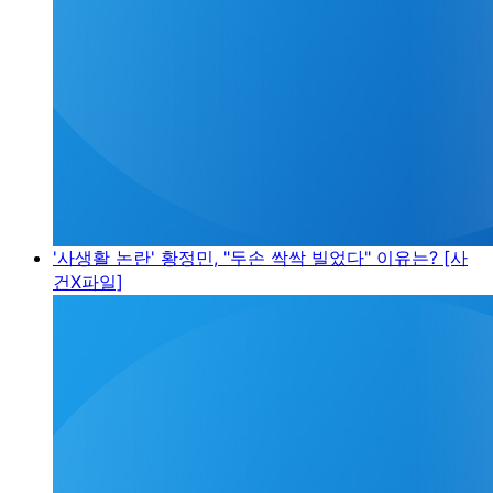
'사생활 논란' 황정민, "두손 싹싹 빌었다" 이유는? [사
건X파일]