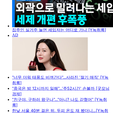
집주인 실거주 늘면 세입자는 어디로 가나 [Y녹취록]
"너무 더워 태풍도 비껴간다"...사라진 '절기 매직' [Y녹
취록]
"중국은 밤 12시까지 일해"...'주52시간' 손볼까 [굿모닝
경제]
"친구야, 구하러 왔구나"..."아니? 나도 갇혔어" [Y녹취
록]
한낮 서울 40분 걸은 뒤, 두피 온도 재 봤더니...[Y녹취