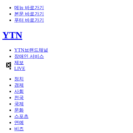
메뉴 바로가기
본문 바로가기
푸터 바로가기
YTN
YTN브랜드채널
장애인 서비스
제보
LIVE
정치
경제
사회
전국
국제
문화
스포츠
연예
비즈