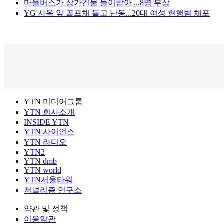
마을버스가 상가건물 들이받아 ...8명 부상
YG 사옥 앞 골프채 들고 난동...20대 여성 현행범 체포
YTN 미디어그룹
YTN 회사소개
INSIDE YTN
YTN 사이언스
YTN 라디오
YTN2
YTN dmb
YTN world
YTN서울타워
저널리즘 연구소
약관 및 정책
이용약관