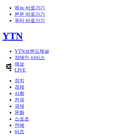
메뉴 바로가기
본문 바로가기
푸터 바로가기
YTN
YTN브랜드채널
장애인 서비스
제보
LIVE
정치
경제
사회
전국
국제
문화
스포츠
연예
비즈