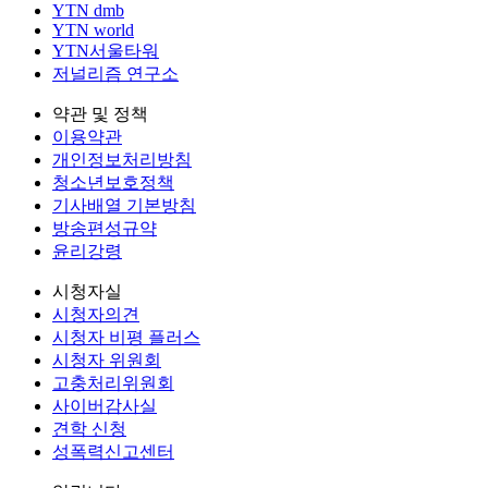
YTN dmb
YTN world
YTN서울타워
저널리즘 연구소
약관 및 정책
이용약관
개인정보처리방침
청소년보호정책
기사배열 기본방침
방송편성규약
윤리강령
시청자실
시청자의견
시청자 비평 플러스
시청자 위원회
고충처리위원회
사이버감사실
견학 신청
성폭력신고센터