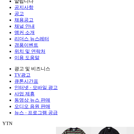
알립니다
공지사항
공고
채용공고
채널 안내
앵커 소개
리더스 뉴스레터
경품이벤트
위치 및 연락처
이용 도움말
광고 및 비즈니스
TV광고
큐톤시간표
인터넷 · 모바일 광고
사업 제휴
동영상 뉴스 판매
오디오 음원 판매
뉴스 · 프로그램 공급
YTN
㈜와이티엔
서울특별시 마포구 상암산로 76 (상암동)
대표전화: 0