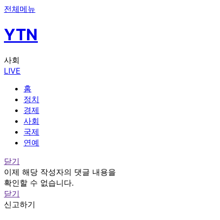
전체메뉴
YTN
사회
LIVE
홈
정치
경제
사회
국제
연예
닫기
이제 해당 작성자의 댓글 내용을
확인할 수 없습니다.
닫기
신고하기