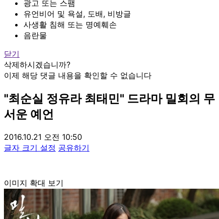
광고 또는 스팸
유언비어 및 욕설, 도배, 비방글
사생활 침해 또는 명예훼손
음란물
닫기
삭제하시겠습니까?
이제 해당 댓글 내용을 확인할 수 없습니다
"최순실 정유라 최태민" 드라마 밀회의 무
서운 예언
2016.10.21 오전 10:50
글자 크기 설정
공유하기
이미지 확대 보기