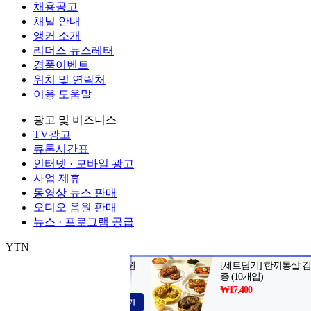
채용공고
채널 안내
앵커 소개
리더스 뉴스레터
경품이벤트
위치 및 연락처
이용 도움말
광고 및 비즈니스
TV광고
큐톤시간표
인터넷 · 모바일 광고
사업 제휴
동영상 뉴스 판매
오디오 음원 판매
뉴스 · 프로그램 공급
YTN
㈜와이티엔
서울특별시 마포구 상암산로 76 (상암동)
대표전화: 0
제호: YTN
서울특별시 마포구 상암산로 76 (상암동)
등록번호: 서울
발행일자: 1999.06.01
대표전화: 02-398-8000
발행인: 김백
편집인 
Copyright (c) YTN. All rights reserved. 무단 전재, 재배포 및