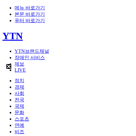
메뉴 바로가기
본문 바로가기
푸터 바로가기
YTN
YTN브랜드채널
장애인 서비스
제보
LIVE
정치
경제
사회
전국
국제
문화
스포츠
연예
비즈