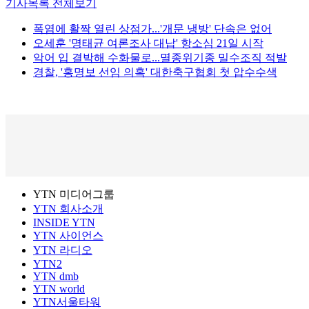
기사목록 전체보기
폭염에 활짝 열린 상점가...'개문 냉방' 단속은 없어
오세훈 '명태균 여론조사 대납' 항소심 21일 시작
악어 입 결박해 수화물로...멸종위기종 밀수조직 적발
경찰, '홍명보 선임 의혹' 대한축구협회 첫 압수수색
YTN 미디어그룹
YTN 회사소개
INSIDE YTN
YTN 사이언스
YTN 라디오
YTN2
YTN dmb
YTN world
YTN서울타워