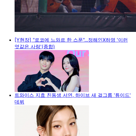
[Y현장] "로코에 느와르 한 스푼"...정해인X하영 '이런
엿같은 사랑'(종합)
트와이스 지효 친동생 서연, 하이브 새 걸그룹 '튜이드'
데뷔