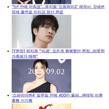
"1년 만에 마침표"…뮤지컬 '드림하이2' 제작사, 갓세븐
영재 출연료 미지급 정산 완료
[Y현장] 하지원 "'비광', 모든게 행복했던 현장…따뜻한
가족애가 매력"
'스파이더맨4' 일주일 만에 400만 돌파…팬데믹 이후
흥행 신기록