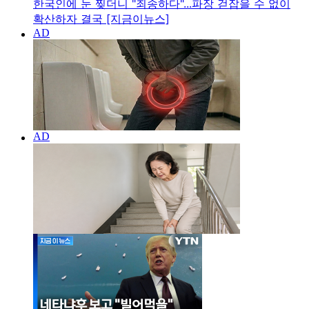
한국인에 눈 찢더니 "죄송하다"...파장 걷잡을 수 없이
확산하자 결국 [지금이뉴스]