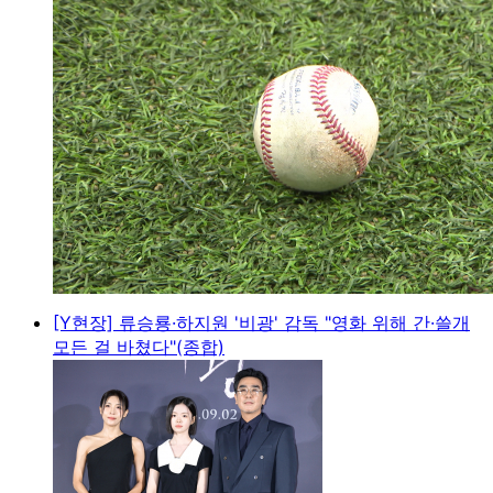
[Y현장] 류승룡·하지원 '비광' 감독 "영화 위해 간·쓸개
모든 걸 바쳤다"(종합)