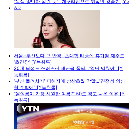
"녹색 양탄자 깔린 듯"...개구리밥으로 뒤덮인 강줄기 [Y
서울~부산보다 큰 반경...초대형 태풍에 휴가철 제주도
'초긴장' [Y녹취록]
20대 남성도 쓰러뜨린 재난급 폭염..."일단 멈춰야" [Y
녹취록]
'부산 돌려차기' 피해자에 상상초월 막말..."진정성 의심
할 수밖에" [Y녹취록]
"올여름이 가장 시원한 여름?" 50도 경고 나온 이유 [Y
녹취록]