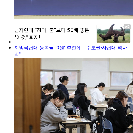
지방국립대 등록금 '0원' 추진에…"수도권·사립대 역차
별"