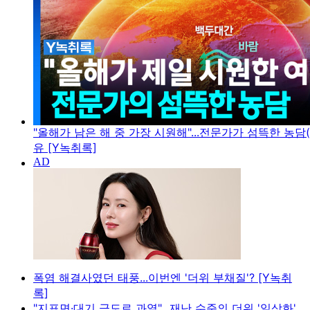
"올해가 남은 해 중 가장 시원해"...전문가가 섬뜩한 농담(
유 [Y녹취록]
폭염 해결사였던 태풍...이번엔 '더위 부채질'? [Y녹취
록]
"지표면·대기 극도로 과열"...재난 수준의 더위 '일상화'