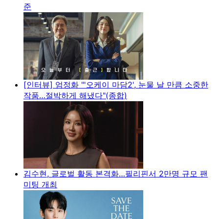
준
[인터뷰] 엄정화 "'오케이 마담2', 눈물 날 만큼 소중한
작품…절박하게 해냈다"(종합)
김수현, 글로벌 활동 본격화…필리핀서 2만명 규모 팬
미팅 개최