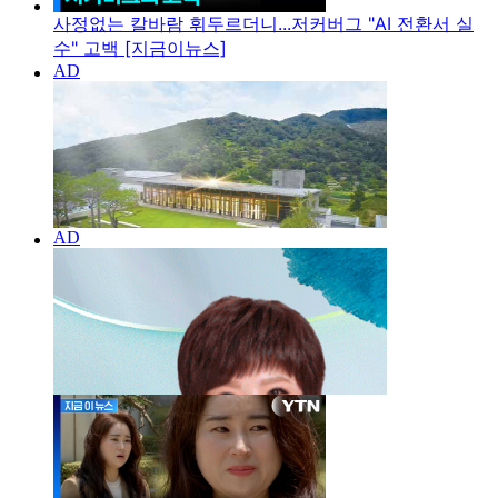
사정없는 칼바람 휘두르더니...저커버그 "AI 전환서 실
수" 고백 [지금이뉴스]