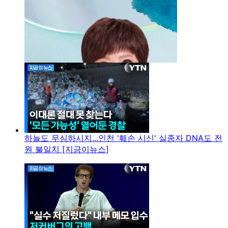
하늘도 무심하시지...인천 '훼손 시신' 실종자 DNA도 전
원 불일치 [지금이뉴스]