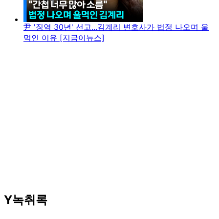
尹 '징역 30년' 선고...김계리 변호사가 법정 나오며 울
먹인 이유 [지금이뉴스]
Y녹취록