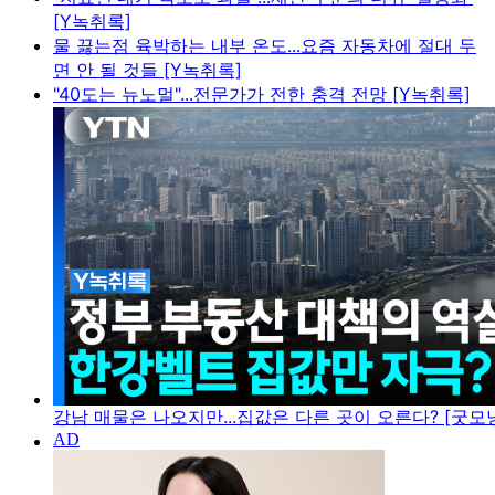
[Y녹취록]
물 끓는점 육박하는 내부 온도...요즘 자동차에 절대 두
면 안 될 것들 [Y녹취록]
"40도는 뉴노멀"...전문가가 전한 충격 전망 [Y녹취록]
강남 매물은 나오지만...집값은 다른 곳이 오른다? [굿모