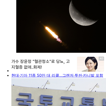
현대·기아 11종 50만 대 리콜…그랜저·투싼·카니발 포함