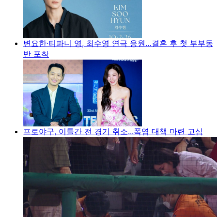
변요한·티파니 영, 최수영 연극 응원…결혼 후 첫 부부동
반 포착
프로야구, 이틀간 전 경기 취소...폭염 대책 마련 고심