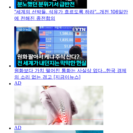
"세계의 선박들, 석유가 흐르도록 하라"...개전 106일만
에 전해진 종전합의
원화보다 가치 떨어진 통화는 사실상 없다...한국 경제
의 소리 없는 경고 [지금이뉴스]