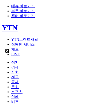
메뉴 바로가기
본문 바로가기
푸터 바로가기
YTN
YTN브랜드채널
장애인 서비스
제보
LIVE
정치
경제
사회
전국
국제
문화
스포츠
연예
비즈