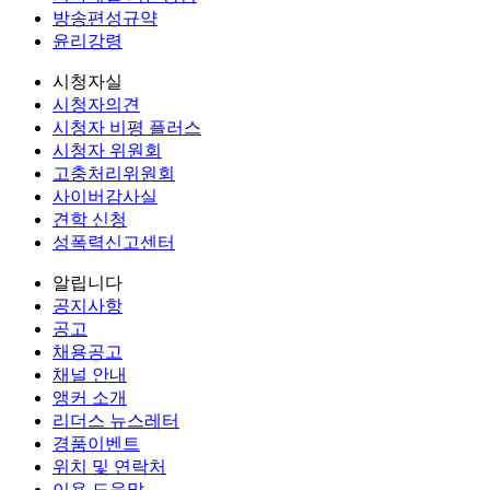
방송편성규약
윤리강령
시청자실
시청자의견
시청자 비평 플러스
시청자 위원회
고충처리위원회
사이버감사실
견학 신청
성폭력신고센터
알립니다
공지사항
공고
채용공고
채널 안내
앵커 소개
리더스 뉴스레터
경품이벤트
위치 및 연락처
이용 도움말