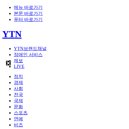
메뉴 바로가기
본문 바로가기
푸터 바로가기
YTN
YTN브랜드채널
장애인 서비스
제보
LIVE
정치
경제
사회
전국
국제
문화
스포츠
연예
비즈