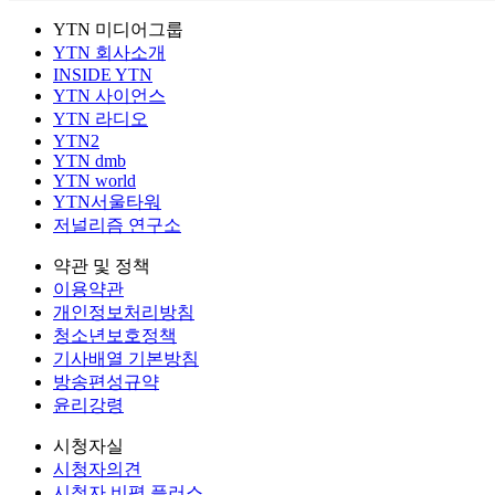
YTN 미디어그룹
YTN 회사소개
INSIDE YTN
YTN 사이언스
YTN 라디오
YTN2
YTN dmb
YTN world
YTN서울타워
저널리즘 연구소
약관 및 정책
이용약관
개인정보처리방침
청소년보호정책
기사배열 기본방침
방송편성규약
윤리강령
시청자실
시청자의견
시청자 비평 플러스