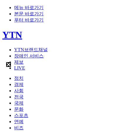
메뉴 바로가기
본문 바로가기
푸터 바로가기
YTN
YTN브랜드채널
장애인 서비스
제보
LIVE
정치
경제
사회
전국
국제
문화
스포츠
연예
비즈