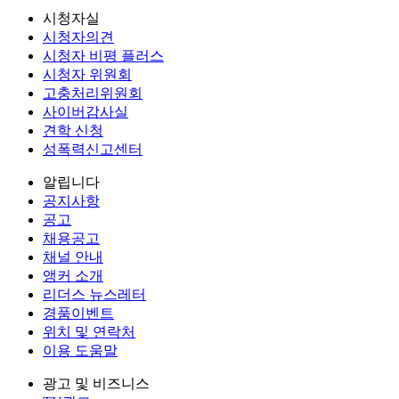
시청자실
시청자의견
시청자 비평 플러스
시청자 위원회
고충처리위원회
사이버감사실
견학 신청
성폭력신고센터
알립니다
공지사항
공고
채용공고
채널 안내
앵커 소개
리더스 뉴스레터
경품이벤트
위치 및 연락처
이용 도움말
광고 및 비즈니스