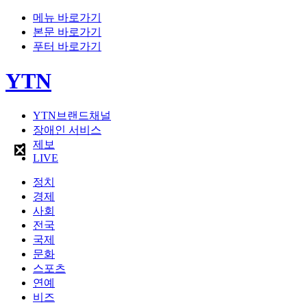
메뉴 바로가기
본문 바로가기
푸터 바로가기
YTN
YTN브랜드채널
장애인 서비스
제보
LIVE
정치
경제
사회
전국
국제
문화
스포츠
연예
비즈