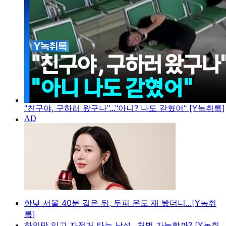
"친구야, 구하러 왔구나"..."아니? 나도 갇혔어" [Y녹취록]
한낮 서울 40분 걸은 뒤, 두피 온도 재 봤더니...[Y녹취
록]
하의만 입고 자전거 타는 남성...처벌 가능할까? [Y녹취