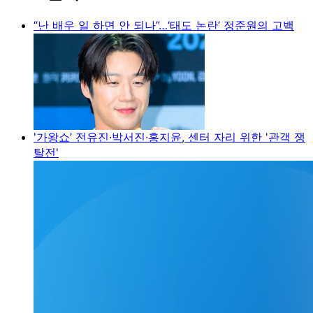
“난 배우 일 하면 안 되나”…‘태도 논란’ 정준원의 고백
'가왕쇼’ 전유진·박서진·홍지윤, 센터 자리 위한 '관객 쟁
탈전'