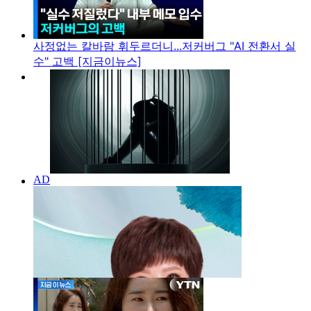
사정없는 칼바람 휘두르더니...저커버그 "AI 전환서 실
수" 고백 [지금이뉴스]