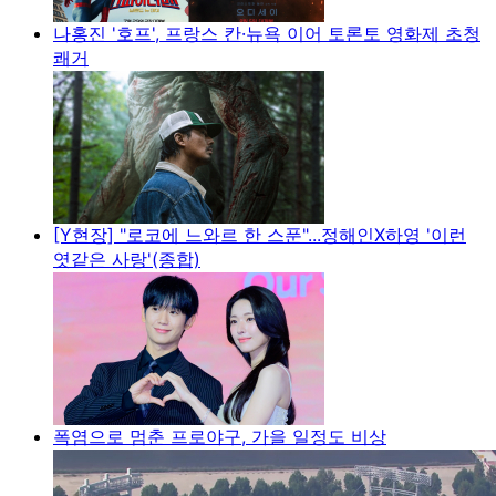
나홍진 '호프', 프랑스 칸·뉴욕 이어 토론토 영화제 초청
쾌거
[Y현장] "로코에 느와르 한 스푼"...정해인X하영 '이런
엿같은 사랑'(종합)
폭염으로 멈춘 프로야구, 가을 일정도 비상