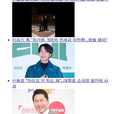
이승기 측 “차가원, 105억 전세금 미반환…엄벌 해야”
신동엽 “마이크 안 차도 돼”...대학로 소극장 발언에 사
과