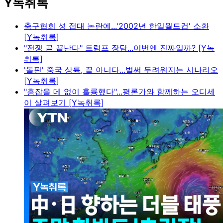
Y녹취록
축구협회 성 접대 논란에...'2002년 한일월드컵' 소환
[Y녹취록]
"전쟁 곧 끝난다" 트럼프 장담...이번엔 진짜일까? [Y녹
취록]
'돌핀' 중국 상륙, 끝 아니다...벌써 두려워지는 시나리오
[Y녹취록]
"흠잡을 데 없이 훌륭했다"...평론가와 함께하는 오디세
이 살펴보기 [Y녹취록]