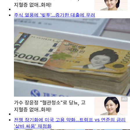
주식 열풍에 '빚투'…증가한 대출에 우려
전쟁 장기화에 미국 고용 약화…트럼프 vs 연준의 금리
'샅바 싸움' 재점화