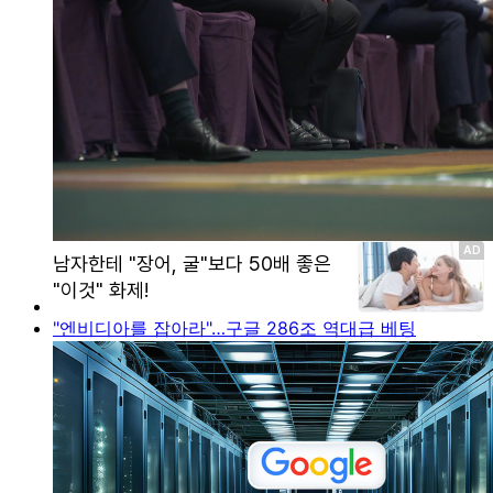
"엔비디아를 잡아라"…구글 286조 역대급 베팅