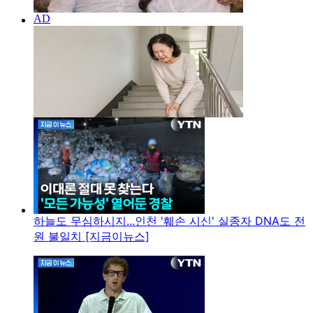
하늘도 무심하시지...인천 '훼손 시신' 실종자 DNA도 전
원 불일치 [지금이뉴스]