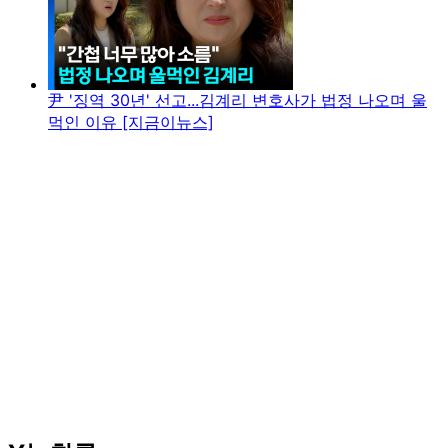
尹 '징역 30년' 선고...김계리 변호사가 법정 나오며 울
먹인 이유 [지금이뉴스]