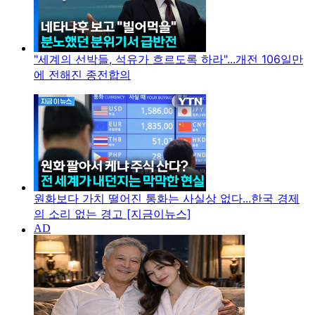
"세계의 선박들, 석유가 흐르도록 하라"...개전 106일만
에 전해진 종전합의
원화보다 가치 떨어진 통화는 사실상 없다...한국 경제
의 소리 없는 경고 [지금이뉴스]