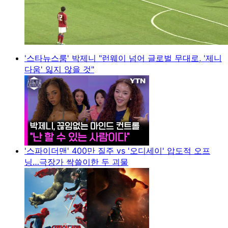
'스타뉴스룸' 박제니 "런웨이 넘어 글로벌 무대로, '제니
다움' 잃지 않을 것"
'스파이더맨' 400만 질주 vs '오디세이' 압도적 오프
닝…극장가 싹쓸이한 두 괴물