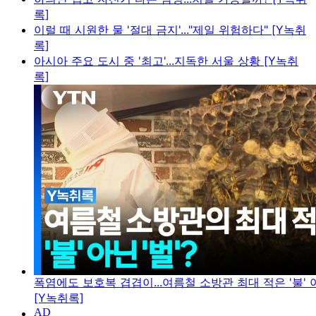
록]
이럴 때 시원한 물 '절대 금지'..."제일 위험하다" [Y녹취
록]
아시아 주요 도시 중 '최고'...지독한 서울 상황 [Y녹취
록]
폭염에도 보호복 겹겹이...여름철 소방관 최대 적은 '불' 아
[Y녹취록]