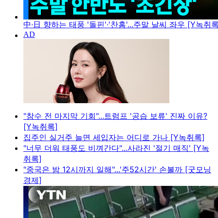
中·日 향하는 태풍 '돌핀'·'찬홈'...주말 날씨 좌우 [Y녹취록
"참수 전 마지막 기회"...트럼프 '공습 보류' 진짜 이유?
[Y녹취록]
집주인 실거주 늘면 세입자는 어디로 가나 [Y녹취록]
"너무 더워 태풍도 비껴간다"...사라진 '절기 매직' [Y녹
취록]
"중국은 밤 12시까지 일해"...'주52시간' 손볼까 [굿모닝
경제]