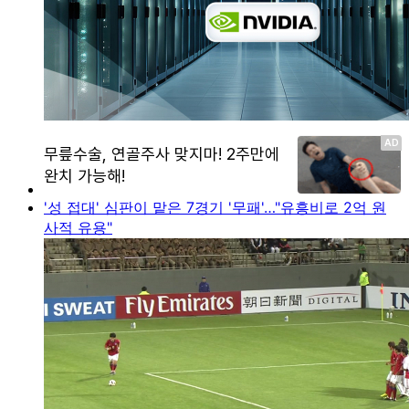
'성 접대' 심판이 맡은 7경기 '무패'…"유흥비로 2억 원
사적 유용"