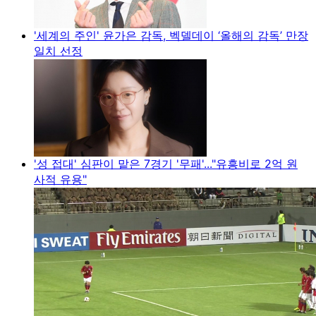
'세계의 주인' 윤가은 감독, 벡델데이 ‘올해의 감독’ 만장
일치 선정
'성 접대' 심판이 맡은 7경기 '무패'..."유흥비로 2억 원
사적 유용"