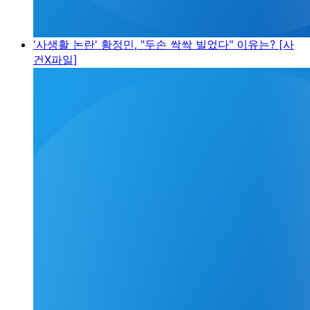
'사생활 논란' 황정민, "두손 싹싹 빌었다" 이유는? [사
건X파일]