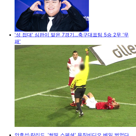
'성 접대' 심판이 맡은 7경기...축구대표팀 5승 2무 '무
패'
안효섭·칼리드, '썸띵 스페셜' 뮤직비디오 베일 벗었다