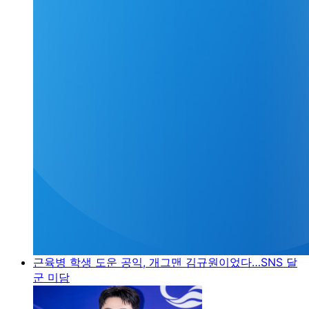
근육병 학생 도운 공익, 개그맨 김규원이었다…SNS 달
군 미담