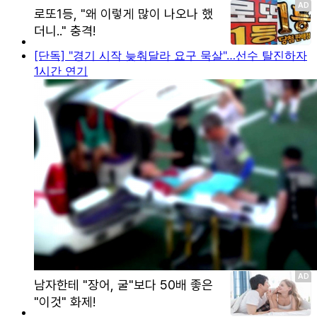
[단독] "경기 시작 늦춰달라 요구 묵살"…선수 탈진하자
1시간 연기