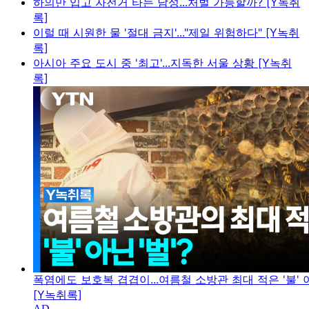
하의만 입고 자전거 타는 남성...처벌 가능할까? [Y녹취
록]
이럴 때 시원한 물 '절대 금지'..."제일 위험하다" [Y녹취
록]
아시아 주요 도시 중 '최고'...지독한 서울 상황 [Y녹취
록]
폭염에도 보호복 겹겹이...여름철 소방관 최대 적은 '불' 아
[Y녹취록]