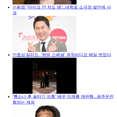
신동엽 “마이크 안 차도 돼”...대학로 소극장 발언에 사
과
안효섭·칼리드, '썸띵 스페셜' 뮤직비디오 베일 벗었다
'뺑소니 후 술타기 의혹' 배우 이재룡 재판행…음주운전
혐의는 제외