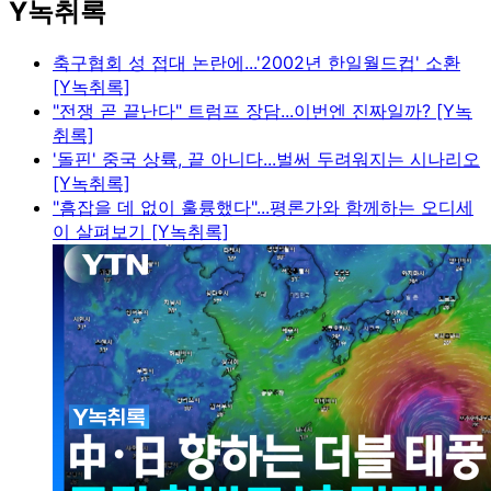
Y녹취록
축구협회 성 접대 논란에...'2002년 한일월드컵' 소환
[Y녹취록]
"전쟁 곧 끝난다" 트럼프 장담...이번엔 진짜일까? [Y녹
취록]
'돌핀' 중국 상륙, 끝 아니다...벌써 두려워지는 시나리오
[Y녹취록]
"흠잡을 데 없이 훌륭했다"...평론가와 함께하는 오디세
이 살펴보기 [Y녹취록]