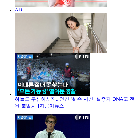
하늘도 무심하시지...인천 '훼손 시신' 실종자 DNA도 전
원 불일치 [지금이뉴스]