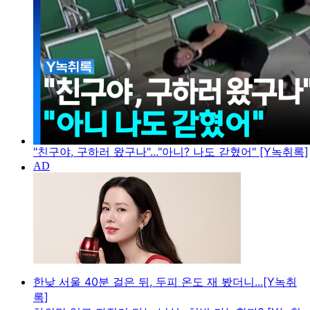
"친구야, 구하러 왔구나"..."아니? 나도 갇혔어" [Y녹취록]
한낮 서울 40분 걸은 뒤, 두피 온도 재 봤더니...[Y녹취
록]