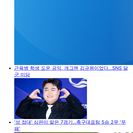
근육병 학생 도운 공익, 개그맨 김규원이었다…SNS 달
군 미담
'성 접대' 심판이 맡은 7경기...축구대표팀 5승 2무 '무
패'