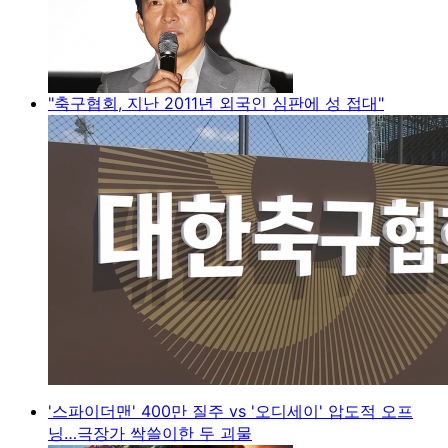
"축구협회, 지난 2011년 외국인 심판에 성 접대"
'스파이더맨' 400만 질주 vs '오디세이' 압도적 오프
닝…극장가 싹쓸이한 두 괴물