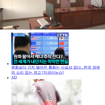
"세계의 선박들, 석유가 흐르도록 하라"...개전 106일만
에 전해진 종전합의
원화보다 가치 떨어진 통화는 사실상 없다...한국 경제
의 소리 없는 경고 [지금이뉴스]