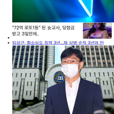
임성근, 항소심도 징역 3년…채 상병 순직 3년여 만