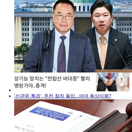
'선관위 특검', 추천 절차 돌입…여야 동상이몽?