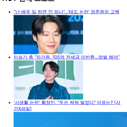
“난 배우 일 하면 안 되나”…‘태도 논란’ 정준원의 고백
이승기 측 “차가원, 105억 전세금 미반환…엄벌 해야”
'사생활 논란' 황정민, "두손 싹싹 빌었다" 이유는? [사
건X파일]