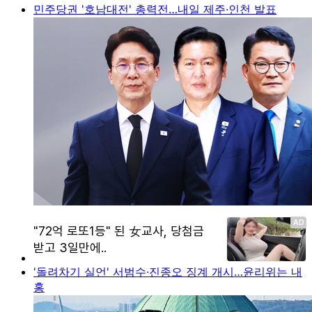
민주당권 '호남대전' 총력전…내일 제주·인천 발표
'돌려차기 실언' 서범수·진종오 징계 개시…윤리위는 내
홍