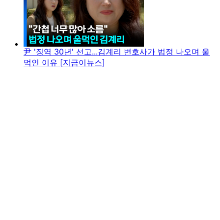
尹 '징역 30년' 선고...김계리 변호사가 법정 나오며 울
먹인 이유 [지금이뉴스]