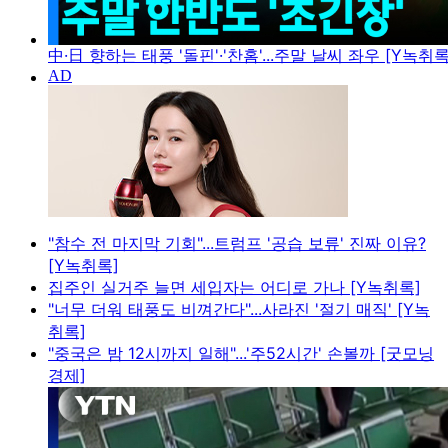
中·日 향하는 태풍 '돌핀'·'찬홈'...주말 날씨 좌우 [Y녹취록
"참수 전 마지막 기회"...트럼프 '공습 보류' 진짜 이유?
[Y녹취록]
집주인 실거주 늘면 세입자는 어디로 가나 [Y녹취록]
"너무 더워 태풍도 비껴간다"...사라진 '절기 매직' [Y녹
취록]
"중국은 밤 12시까지 일해"...'주52시간' 손볼까 [굿모닝
경제]