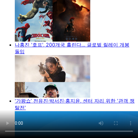
나홍진 '호프', 200개국 홀린다… 글로벌 릴레이 개봉
돌입
'가왕쇼’ 전유진·박서진·홍지윤, 센터 자리 위한 '관객 쟁
탈전'