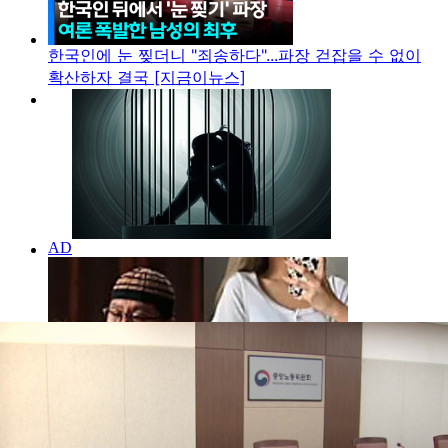
한국인에 눈 찢더니 "죄송하다"...파장 걷잡을 수 없이
확산하자 결국 [지금이뉴스]