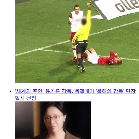
'세계의 주인' 윤가은 감독, 벡델데이 ‘올해의 감독’ 만장
일치 선정