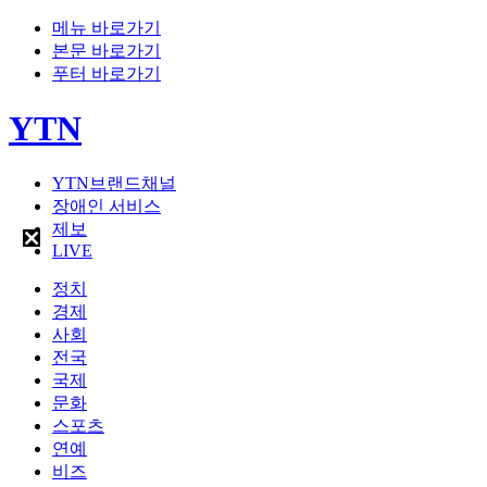
메뉴 바로가기
본문 바로가기
푸터 바로가기
YTN
YTN브랜드채널
장애인 서비스
제보
LIVE
정치
경제
사회
전국
국제
문화
스포츠
연예
비즈