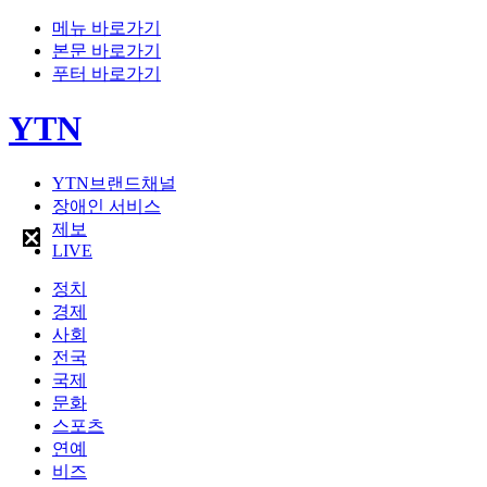
메뉴 바로가기
본문 바로가기
푸터 바로가기
YTN
YTN브랜드채널
장애인 서비스
제보
LIVE
정치
경제
사회
전국
국제
문화
스포츠
연예
비즈