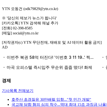
YTN 오동건 (odk79829@ytn.co.kr)
※ '당신의 제보가 뉴스가 됩니다'
[카카오톡] YTN 검색해 채널 추가
[전화] 02-398-8585
[메일] social@ytn.co.kr
[저작권자(c) YTN 무단전재, 재배포 및 AI 데이터 활용 금지]
AD
경제
기사목록 전체보기
호주산 초경질유 30만배럴 입항..."첫 민간 개발"
국고채 담합 혐의 심의 착수...역대 최대 15조 과징금 나올