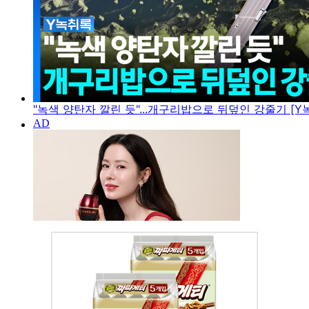
"녹색 양탄자 깔린 듯"...개구리밥으로 뒤덮인 강줄기 [Y