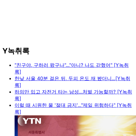
Y녹취록
"친구야, 구하러 왔구나"..."아니? 나도 갇혔어" [Y녹취
록]
한낮 서울 40분 걸은 뒤, 두피 온도 재 봤더니...[Y녹취
록]
하의만 입고 자전거 타는 남성...처벌 가능할까? [Y녹취
록]
이럴 때 시원한 물 '절대 금지'..."제일 위험하다" [Y녹취
록]