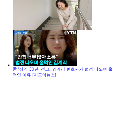
尹 '징역 30년' 선고...김계리 변호사가 법정 나오며 울
먹인 이유 [지금이뉴스]