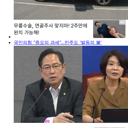
국민의힘 "증오의 과세"…민주도 '발등의 불'