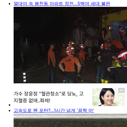
열대야 속 봉천동 아파트 정전…5백여 세대 불편
고속도로 왠 포탄?…1시간 넘게 '꼼짝 마'