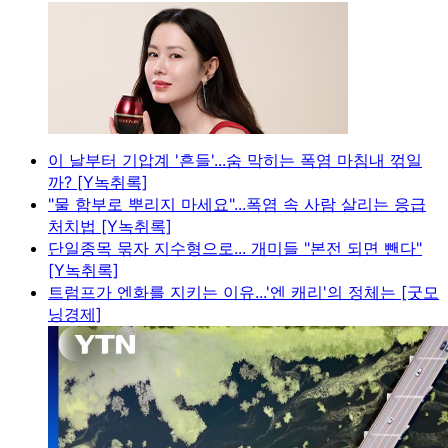
이 날부터 기압계 '흔들'...숨 막히는 폭염 마침내 꺾일
까? [Y녹취록]
"물 함부로 뿌리지 마세요"...폭염 속 사람 살리는 응급
처치법 [Y녹취록]
단일종목 묶자 지수형으로... 개미들 "본전 되면 뺀다"
[Y녹취록]
트럼프가 엔화를 지키는 이유...'엔 캐리'의 정체는 [굿모
닝경제]