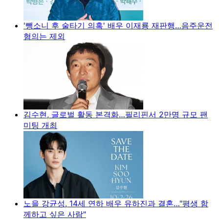
'뺑소니 후 술타기 의혹' 배우 이재룡 재판행…음주운전
혐의는 제외
김수현, 글로벌 활동 본격화…필리핀서 2만명 규모 팬
미팅 개최
노을 강균성, 14세 연하 배우 유하진과 결혼…"평생 함
께하고 싶은 사람"