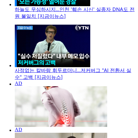
하늘도 무심하시지...인천 '훼손 시신' 실종자 DNA도 전
원 불일치 [지금이뉴스]
사정없는 칼바람 휘두르더니...저커버그 "AI 전환서 실
수" 고백 [지금이뉴스]