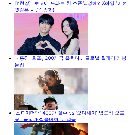
[Y현장] "로코에 느와르 한 스푼"...정해인X하영 '이런
엿같은 사랑'(종합)
나홍진 '호프', 200개국 홀린다… 글로벌 릴레이 개봉
돌입
'스파이더맨' 400만 질주 vs '오디세이' 압도적 오프
닝…극장가 싹쓸이한 두 괴물