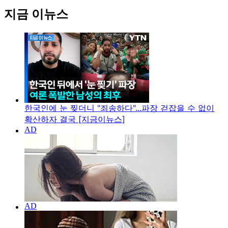
지금 이뉴스
한국인에 눈 찢더니 "죄송하다"...파장 걷잡을 수 없이
확산하자 결국 [지금이뉴스]