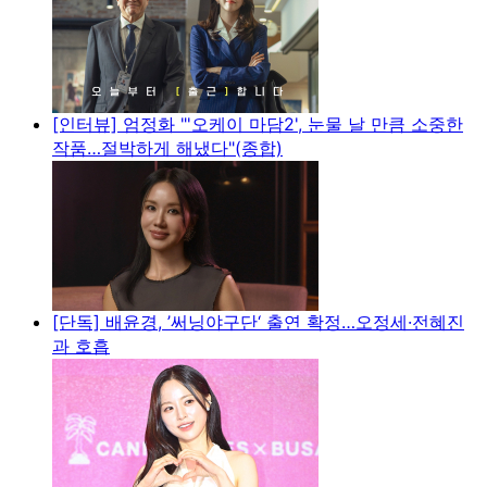
[인터뷰] 엄정화 "'오케이 마담2', 눈물 날 만큼 소중한
작품…절박하게 해냈다"(종합)
[단독] 배윤경, ’써닝야구단‘ 출연 확정…오정세·전혜진
과 호흡