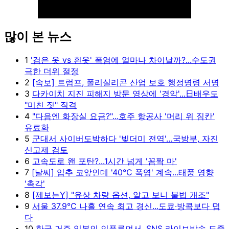
많이 본 뉴스
Unmute
1
'검은 옷 vs 흰옷' 폭염에 얼마나 차이날까?...수도권
극한 더위 절정
2
[속보] 트럼프, 폴리실리콘 산업 보호 행정명령 서명
3
다카이치 지진 피해지 방문 영상에 '경악'...日배우도
"미친 짓" 직격
4
"다음엔 화장실 요금?"...호주 항공사 '머리 위 짐칸'
유료화
5
군대서 사이버도박하다 '빚더미 전역'…국방부, 자진
신고제 검토
6
고속도로 왠 포탄?...1시간 넘게 '꼼짝 마'
7
[날씨] 입추 코앞인데 '40℃ 폭염' 계속...태풍 영향
'촉각'
8
[제보는Y] "유상 차량 옵션, 알고 보니 불법 개조"
9
서울 37.9℃ 나흘 연속 최고 경신...도쿄·방콕보다 덥
다
10
한국 거주 일본인 인플루언서, SNS 라이브방송 도중