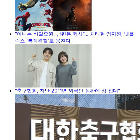
"아내는 비밀요원, 남편은 형사"… 차태현·엄지원, 넷플
릭스 '복직경찰'로 뭉친다
"축구협회, 지난 2011년 외국인 심판에 성 접대"