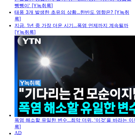
뺑뺑이' [Y녹취록]
태풍 3개 발생한 초유의 상황...한반도 영향은? [Y녹취
록]
지금, 1년 중 가장 더운 시기...폭염 언제까지 계속될까
[Y녹취록]
폭염 해소할 유일한 변수...최악 더위, '이것'을 바라는 이
록]