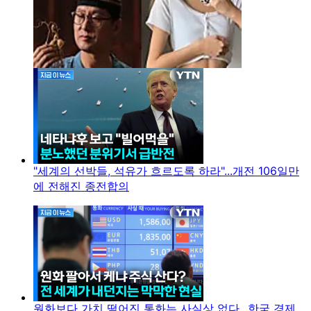
"세계의 선박들, 석유가 흐르도록 하라"...개전 106일만
에 전해진 종전합의
원화보다 가치 떨어진 통화는 사실상 없다...한국 경제