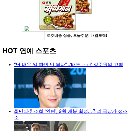
HOT 연예 스포츠
“난 배우 일 하면 안 되나”…‘태도 논란’ 정준원의 고백
최민식·한소희 '인턴', 9월 개봉 확정…추석 극장가 정조
준