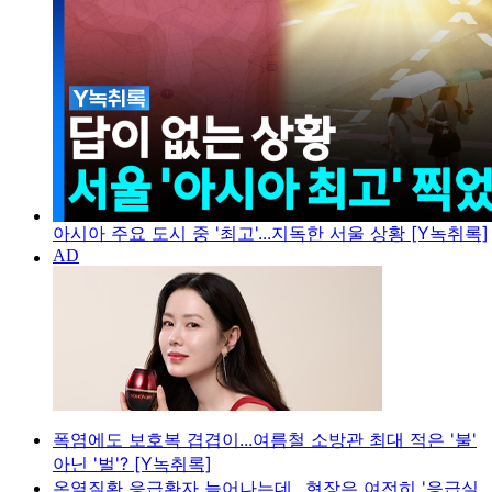
아시아 주요 도시 중 '최고'...지독한 서울 상황 [Y녹취록]
폭염에도 보호복 겹겹이...여름철 소방관 최대 적은 '불'
아닌 '벌'? [Y녹취록]
온열질환 응급환자 늘어나는데...현장은 여전히 '응급실