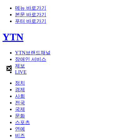
메뉴 바로가기
본문 바로가기
푸터 바로가기
YTN
YTN브랜드채널
장애인 서비스
제보
LIVE
정치
경제
사회
전국
국제
문화
스포츠
연예
비즈