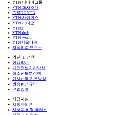
YTN 미디어그룹
YTN 회사소개
INSIDE YTN
YTN 사이언스
YTN 라디오
YTN2
YTN dmb
YTN world
YTN서울타워
저널리즘 연구소
약관 및 정책
이용약관
개인정보처리방침
청소년보호정책
기사배열 기본방침
방송편성규약
윤리강령
시청자실
시청자의견
시청자 비평 플러스