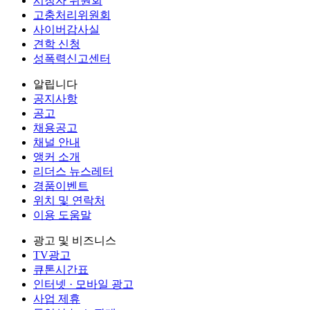
시청자 위원회
고충처리위원회
사이버감사실
견학 신청
성폭력신고센터
알립니다
공지사항
공고
채용공고
채널 안내
앵커 소개
리더스 뉴스레터
경품이벤트
위치 및 연락처
이용 도움말
광고 및 비즈니스
TV광고
큐톤시간표
인터넷 · 모바일 광고
사업 제휴