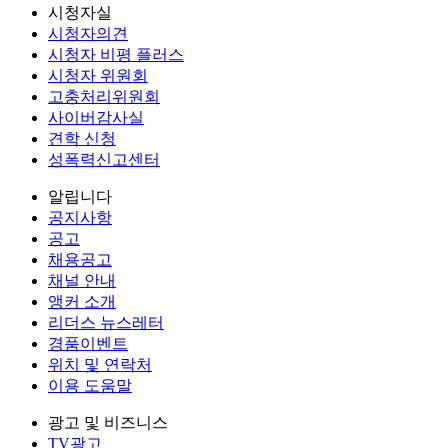
시청자실
시청자의견
시청자 비평 플러스
시청자 위원회
고충처리위원회
사이버감사실
견학 신청
성폭력신고센터
알립니다
공지사항
공고
채용공고
채널 안내
앵커 소개
리더스 뉴스레터
경품이벤트
위치 및 연락처
이용 도움말
광고 및 비즈니스
TV광고