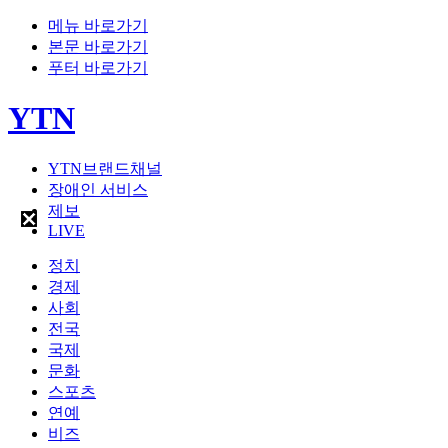
메뉴 바로가기
본문 바로가기
푸터 바로가기
YTN
YTN브랜드채널
장애인 서비스
제보
LIVE
정치
경제
사회
전국
국제
문화
스포츠
연예
비즈