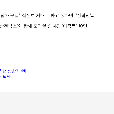
유
.작년 상반기 4배
해 될까