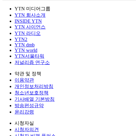
YTN 미디어그룹
YTN 회사소개
INSIDE YTN
YTN 사이언스
YTN 라디오
YTN2
YTN dmb
YTN world
YTN서울타워
저널리즘 연구소
약관 및 정책
이용약관
개인정보처리방침
청소년보호정책
기사배열 기본방침
방송편성규약
윤리강령
시청자실
시청자의견
시청자 비평 플러스