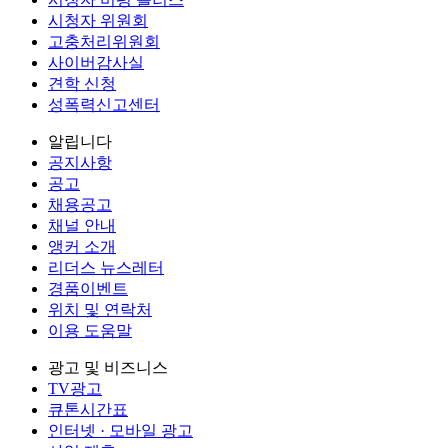
시청자 위원회
고충처리위원회
사이버감사실
견학 신청
성폭력신고센터
알립니다
공지사항
공고
채용공고
채널 안내
앵커 소개
리더스 뉴스레터
경품이벤트
위치 및 연락처
이용 도움말
광고 및 비즈니스
TV광고
큐톤시간표
인터넷 · 모바일 광고