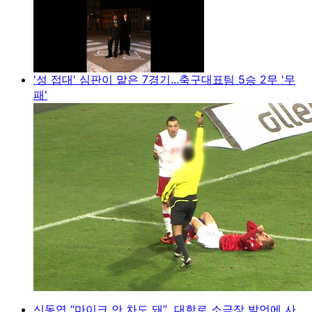
'성 접대' 심판이 맡은 7경기...축구대표팀 5승 2무 '무
패'
신동엽 “마이크 안 차도 돼”...대학로 소극장 발언에 사