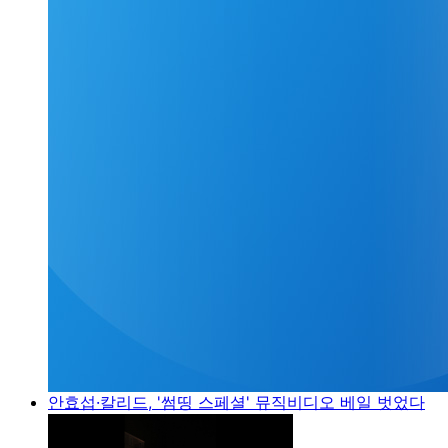
안효섭·칼리드, '썸띵 스페셜' 뮤직비디오 베일 벗었다