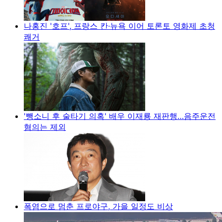
나홍진 '호프', 프랑스 칸·뉴욕 이어 토론토 영화제 초청
쾌거
'뺑소니 후 술타기 의혹' 배우 이재룡 재판행…음주운전
혐의는 제외
폭염으로 멈춘 프로야구, 가을 일정도 비상