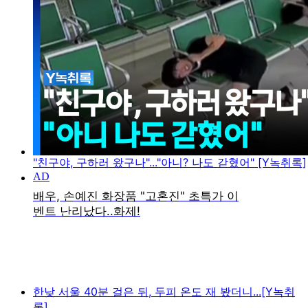
"친구야, 구하러 왔구나"..."아니? 나도 갇혔어" [Y녹취록]
한낮 서울 40분 걸은 뒤, 두피 온도 재 봤더니...[Y녹취
록]