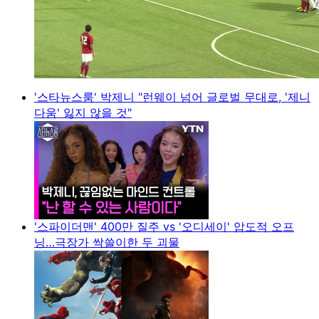
'스타뉴스룸' 박제니 "런웨이 넘어 글로벌 무대로, '제니
다움' 잃지 않을 것"
'스파이더맨' 400만 질주 vs '오디세이' 압도적 오프
닝…극장가 싹쓸이한 두 괴물