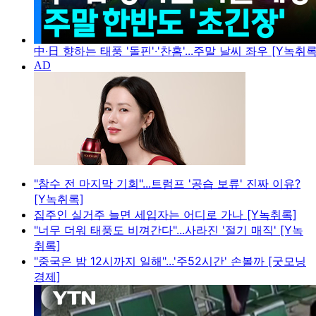
中·日 향하는 태풍 '돌핀'·'찬홈'...주말 날씨 좌우 [Y녹취록
"참수 전 마지막 기회"...트럼프 '공습 보류' 진짜 이유?
[Y녹취록]
집주인 실거주 늘면 세입자는 어디로 가나 [Y녹취록]
"너무 더워 태풍도 비껴간다"...사라진 '절기 매직' [Y녹
취록]
"중국은 밤 12시까지 일해"...'주52시간' 손볼까 [굿모닝
경제]