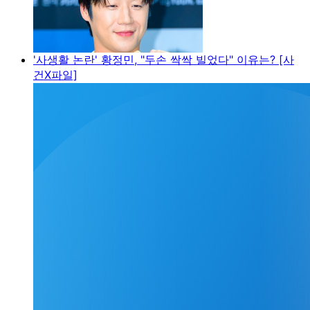
'사생활 논란' 황정민, "두손 싹싹 빌었다" 이유는? [사
건X파일]