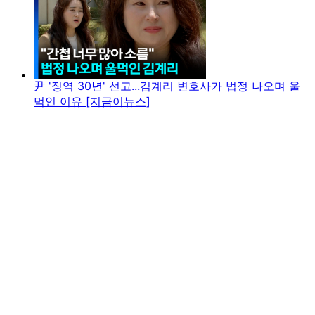
尹 '징역 30년' 선고...김계리 변호사가 법정 나오며 울
먹인 이유 [지금이뉴스]