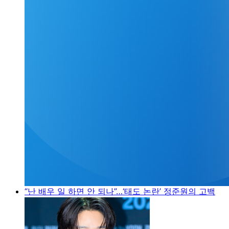
“난 배우 일 하면 안 되나”…‘태도 논란’ 정준원의 고백