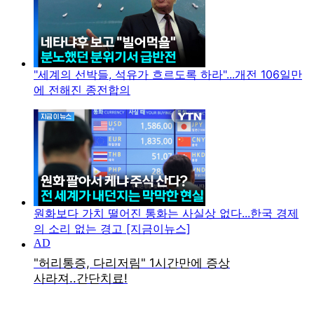
"세계의 선박들, 석유가 흐르도록 하라"...개전 106일만
에 전해진 종전합의
원화보다 가치 떨어진 통화는 사실상 없다...한국 경제
의 소리 없는 경고 [지금이뉴스]