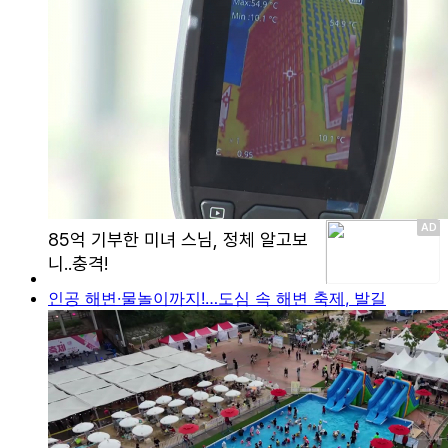
인공 해변·물놀이까지!…도심 속 해변 축제, 발길