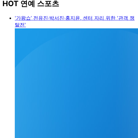
HOT 연예 스포츠
'가왕쇼’ 전유진·박서진·홍지윤, 센터 자리 위한 '관객 쟁
탈전'