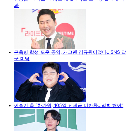
과
근육병 학생 도운 공익, 개그맨 김규원이었다…SNS 달
군 미담
이승기 측 “차가원, 105억 전세금 미반환…엄벌 해야”