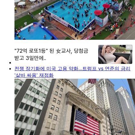
전쟁 장기화에 미국 고용 약화…트럼프 vs 연준의 금리
'샅바 싸움' 재점화