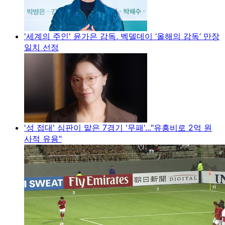
'세계의 주인' 윤가은 감독, 벡델데이 ‘올해의 감독’ 만장
일치 선정
'성 접대' 심판이 맡은 7경기 '무패'..."유흥비로 2억 원
사적 유용"