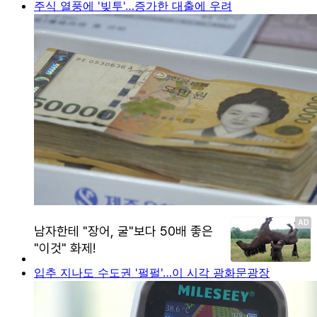
주식 열풍에 '빚투'…증가한 대출에 우려
입추 지나도 수도권 '펄펄'…이 시각 광화문광장