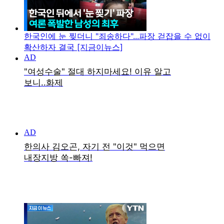
한국인에 눈 찢더니 "죄송하다"...파장 걷잡을 수 없이
확산하자 결국 [지금이뉴스]