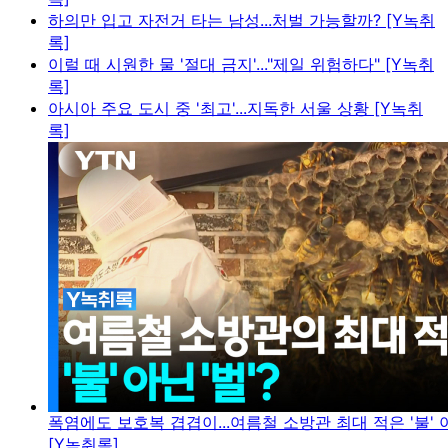
하의만 입고 자전거 타는 남성...처벌 가능할까? [Y녹취
록]
이럴 때 시원한 물 '절대 금지'..."제일 위험하다" [Y녹취
록]
아시아 주요 도시 중 '최고'...지독한 서울 상황 [Y녹취
록]
폭염에도 보호복 겹겹이...여름철 소방관 최대 적은 '불' 아
[Y녹취록]