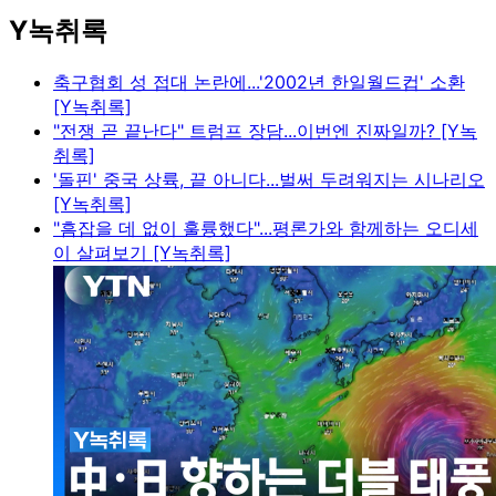
Y녹취록
축구협회 성 접대 논란에...'2002년 한일월드컵' 소환
[Y녹취록]
"전쟁 곧 끝난다" 트럼프 장담...이번엔 진짜일까? [Y녹
취록]
'돌핀' 중국 상륙, 끝 아니다...벌써 두려워지는 시나리오
[Y녹취록]
"흠잡을 데 없이 훌륭했다"...평론가와 함께하는 오디세
이 살펴보기 [Y녹취록]