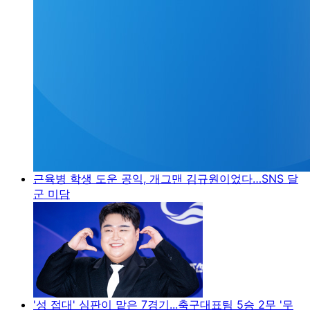
근육병 학생 도운 공익, 개그맨 김규원이었다…SNS 달
군 미담
'성 접대' 심판이 맡은 7경기...축구대표팀 5승 2무 '무