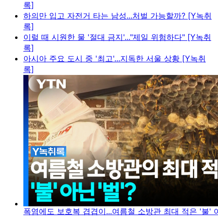
록]
하의만 입고 자전거 타는 남성...처벌 가능할까? [Y녹취
록]
이럴 때 시원한 물 '절대 금지'..."제일 위험하다" [Y녹취
록]
아시아 주요 도시 중 '최고'...지독한 서울 상황 [Y녹취
록]
폭염에도 보호복 겹겹이...여름철 소방관 최대 적은 '불' 아