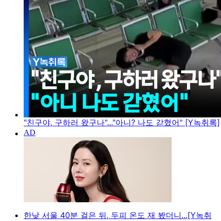
"친구야, 구하러 왔구나"..."아니? 나도 갇혔어" [Y녹취록]
한낮 서울 40분 걸은 뒤, 두피 온도 재 봤더니...[Y녹취