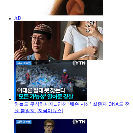
하늘도 무심하시지...인천 '훼손 시신' 실종자 DNA도 전
원 불일치 [지금이뉴스]