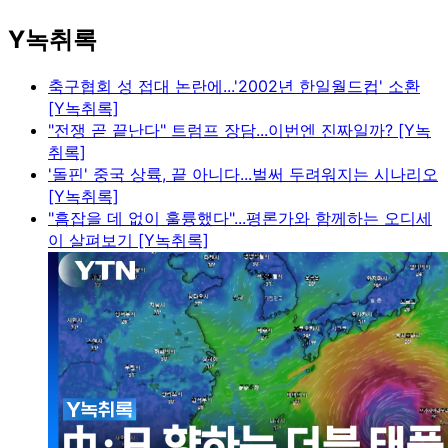
Y녹취록
축구협회 성 접대 논란에...'2002년 한일월드컵' 소환
[Y녹취록]
"전쟁 곧 끝난다" 트럼프 장담...이번엔 진짜일까? [Y녹
취록]
'돌핀' 중국 상륙, 끝 아니다...벌써 두려워지는 시나리오
[Y녹취록]
"흠잡을 데 없이 훌륭했다"...평론가와 함께하는 오디세
이 살펴보기 [Y녹취록]