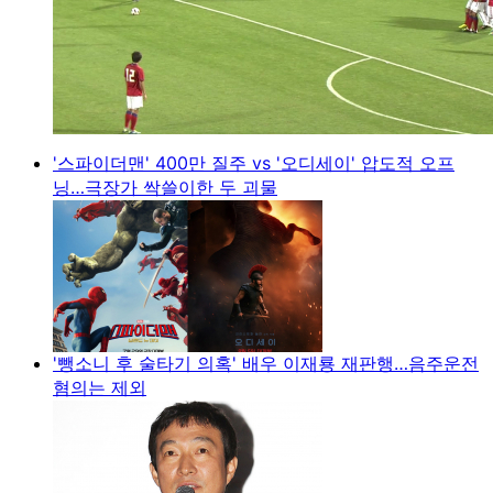
'스파이더맨' 400만 질주 vs '오디세이' 압도적 오프
닝…극장가 싹쓸이한 두 괴물
'뺑소니 후 술타기 의혹' 배우 이재룡 재판행…음주운전
혐의는 제외