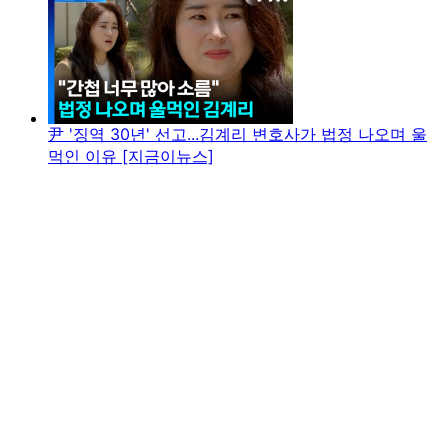
尹 '징역 30년' 선고...김계리 변호사가 법정 나오며 울
먹인 이유 [지금이뉴스]