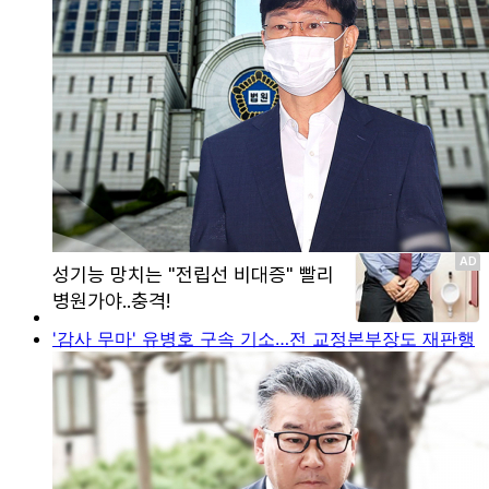
'감사 무마' 유병호 구속 기소…전 교정본부장도 재판행