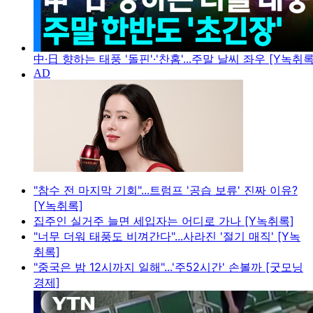
中·日 향하는 태풍 '돌핀'·'찬홈'...주말 날씨 좌우 [Y녹취록
"참수 전 마지막 기회"...트럼프 '공습 보류' 진짜 이유?
[Y녹취록]
집주인 실거주 늘면 세입자는 어디로 가나 [Y녹취록]
"너무 더워 태풍도 비껴간다"...사라진 '절기 매직' [Y녹
취록]
"중국은 밤 12시까지 일해"...'주52시간' 손볼까 [굿모닝
경제]