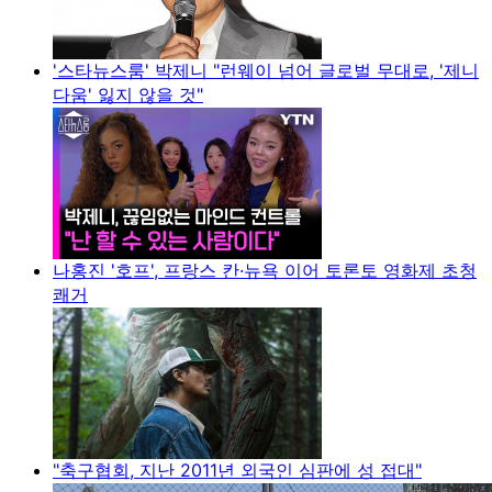
'스타뉴스룸' 박제니 "런웨이 넘어 글로벌 무대로, '제니
다움' 잃지 않을 것"
나홍진 '호프', 프랑스 칸·뉴욕 이어 토론토 영화제 초청
쾌거
"축구협회, 지난 2011년 외국인 심판에 성 접대"