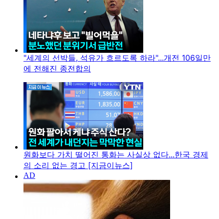
"세계의 선박들, 석유가 흐르도록 하라"...개전 106일만
에 전해진 종전합의
원화보다 가치 떨어진 통화는 사실상 없다...한국 경제
의 소리 없는 경고 [지금이뉴스]