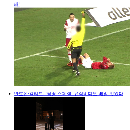
패'
안효섭·칼리드, '썸띵 스페셜' 뮤직비디오 베일 벗었다