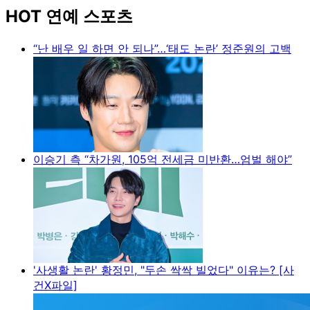
HOT 연예 스포츠
“난 배우 일 하면 안 되나”…‘태도 논란’ 정준원의 고백
이승기 측 “차가원, 105억 전세금 미반환…엄벌 해야”
'사생활 논란' 황정민, "두손 싹싹 빌었다" 이유는? [사
건X파일]