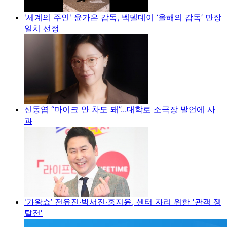
'세계의 주인' 윤가은 감독, 벡델데이 ‘올해의 감독’ 만장
일치 선정
신동엽 “마이크 안 차도 돼”...대학로 소극장 발언에 사
과
'가왕쇼’ 전유진·박서진·홍지윤, 센터 자리 위한 '관객 쟁
탈전'