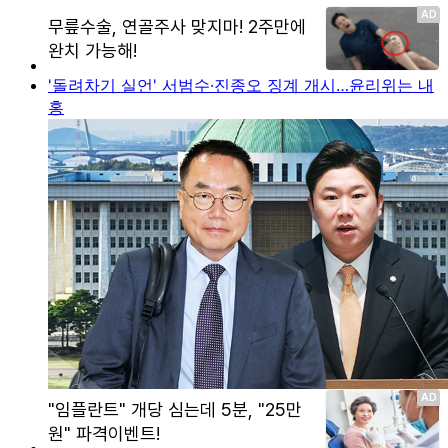
'돌려차기 실언' 서범수·진종오 징계 개시…윤리위는 내
홍