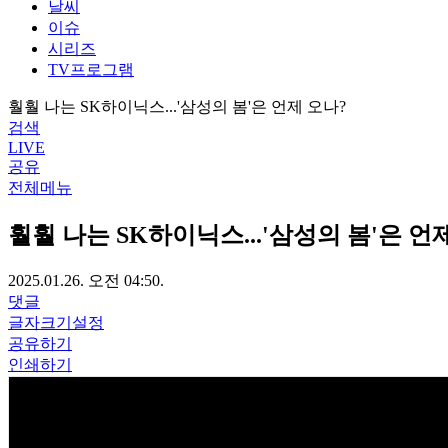
날씨
이슈
시리즈
TV프로그램
훨훨 나는 SK하이닉스...'삼성의 봄'은 언제 오나?
검색
LIVE
공유
전체메뉴
훨훨 나는 SK하이닉스...'삼성의 봄'은 언
2025.01.26. 오전 04:50.
댓글
글자크기설정
공유하기
인쇄하기