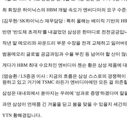
최 회장은 하이닉스의 HBM 개발 속도가 엔비디아의 요구 수
[김우현/ SK하이닉스 재무담당 : 특히 올해는 베이직 기반의 H
반면 '반도체 초격차'를 내걸었던 삼성은 한마디로 전전긍긍입
작년 말 메모리와 파운드리 부문 수장을 전격 교체하고 잃어버
범용메모리 글로벌 공급과잉과 수율 부진 등 넘어야 할 산이 많
게다가 HBM 최대 수요처인 엔비디아 젠슨 황은 삼성 제품에 대해
[염승환 / LS증권 이사 : 지금의 흐름은 삼성 스스로의 경쟁력
원하고 있고 거기에 TSMC 라든가 엔비디아에만 모든 걸 의존
삼성은 대내외에서 쏟아지는 우려에 '성과로 증명'하겠다며 말
과연 삼성이 언제쯤 긴 겨울을 딛고 봄을 맞을 수 있을지 세간
YTN 황혜경입니다.