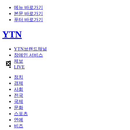
메뉴 바로가기
본문 바로가기
푸터 바로가기
YTN
YTN브랜드채널
장애인 서비스
제보
LIVE
정치
경제
사회
전국
국제
문화
스포츠
연예
비즈