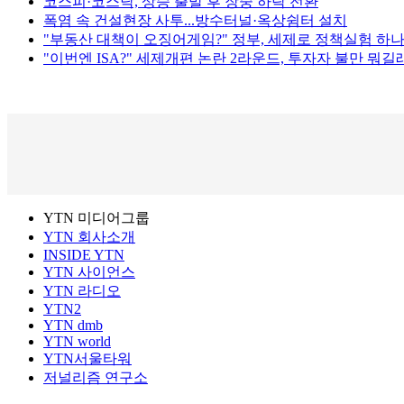
코스피·코스닥, 상승 출발 후 장중 하락 전환
폭염 속 건설현장 사투...방수터널·옥상쉼터 설치
"부동산 대책이 오징어게임?" 정부, 세제로 정책실험 하나
"이번엔 ISA?" 세제개편 논란 2라운드, 투자자 불만 뭐길
YTN 미디어그룹
YTN 회사소개
INSIDE YTN
YTN 사이언스
YTN 라디오
YTN2
YTN dmb
YTN world
YTN서울타워
저널리즘 연구소