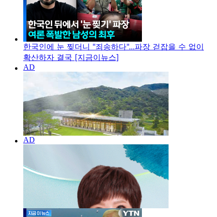
한국인에 눈 찢더니 "죄송하다"...파장 걷잡을 수 없이
확산하자 결국 [지금이뉴스]