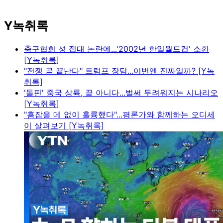
Y녹취록
축구협회 성 접대 논란에...'2002년 한일월드컵' 소환
[Y녹취록]
"전쟁 곧 끝난다" 트럼프 장담...이번엔 진짜일까? [Y녹
취록]
'돌핀' 중국 상륙, 끝 아니다...벌써 두려워지는 시나리오
[Y녹취록]
"흠잡을 데 없이 훌륭했다"...평론가와 함께하는 오디세
이 살펴보기 [Y녹취록]