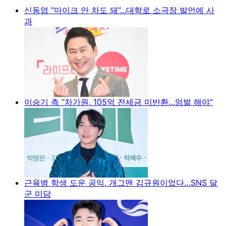
신동엽 “마이크 안 차도 돼”...대학로 소극장 발언에 사
과
이승기 측 “차가원, 105억 전세금 미반환…엄벌 해야”
근육병 학생 도운 공익, 개그맨 김규원이었다…SNS 달
군 미담