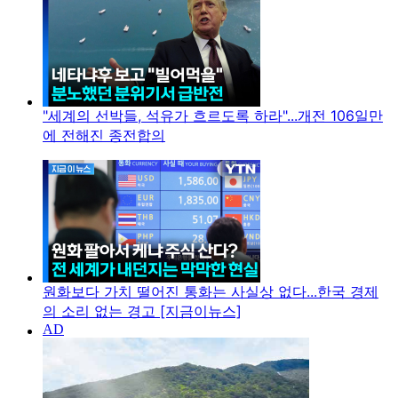
"세계의 선박들, 석유가 흐르도록 하라"...개전 106일만
에 전해진 종전합의
원화보다 가치 떨어진 통화는 사실상 없다...한국 경제
의 소리 없는 경고 [지금이뉴스]