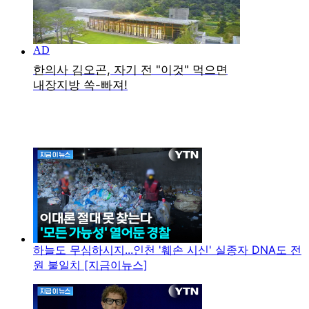
하늘도 무심하시지...인천 '훼손 시신' 실종자 DNA도 전
원 불일치 [지금이뉴스]