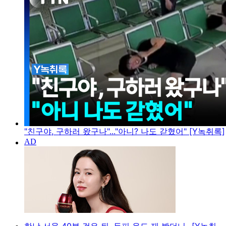
"친구야, 구하러 왔구나"..."아니? 나도 갇혔어" [Y녹취록]