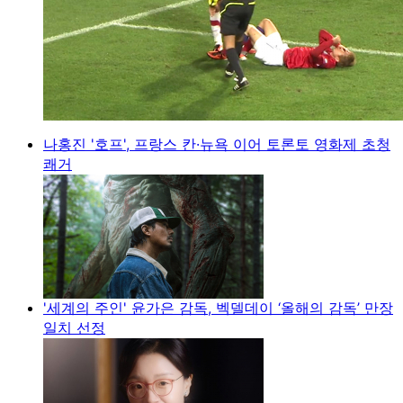
나홍진 '호프', 프랑스 칸·뉴욕 이어 토론토 영화제 초청
쾌거
'세계의 주인' 윤가은 감독, 벡델데이 ‘올해의 감독’ 만장
일치 선정