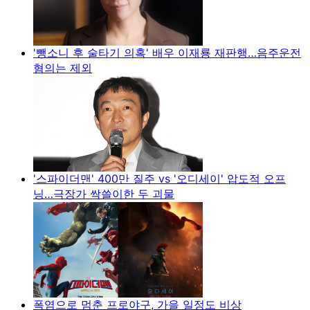
'뺑소니 후 술타기 의혹' 배우 이재룡 재판행…음주운전
혐의는 제외
'스파이더맨' 400만 질주 vs '오디세이' 압도적 오프
닝…극장가 싹쓸이한 두 괴물
폭염으로 멈춘 프로야구, 가을 일정도 비상