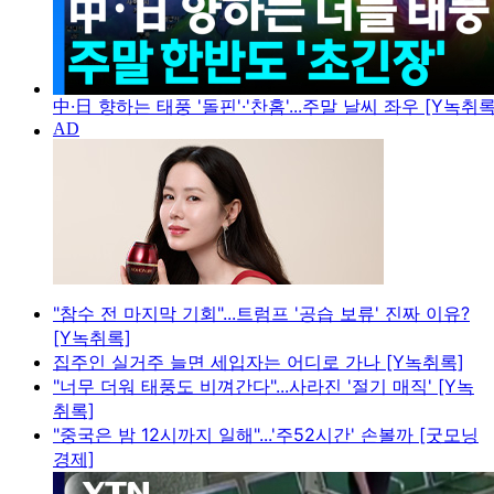
中·日 향하는 태풍 '돌핀'·'찬홈'...주말 날씨 좌우 [Y녹취록
"참수 전 마지막 기회"...트럼프 '공습 보류' 진짜 이유?
[Y녹취록]
집주인 실거주 늘면 세입자는 어디로 가나 [Y녹취록]
"너무 더워 태풍도 비껴간다"...사라진 '절기 매직' [Y녹
취록]
"중국은 밤 12시까지 일해"...'주52시간' 손볼까 [굿모닝
경제]