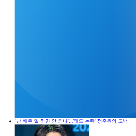
“난 배우 일 하면 안 되나”…‘태도 논란’ 정준원의 고백