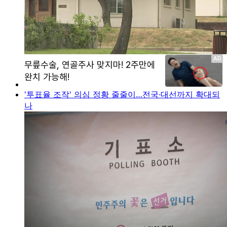
'투표율 조작' 의심 정황 줄줄이…전국·대선까지 확대되
나