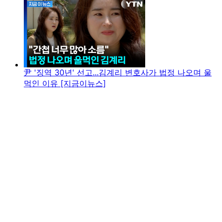
尹 '징역 30년' 선고...김계리 변호사가 법정 나오며 울
먹인 이유 [지금이뉴스]