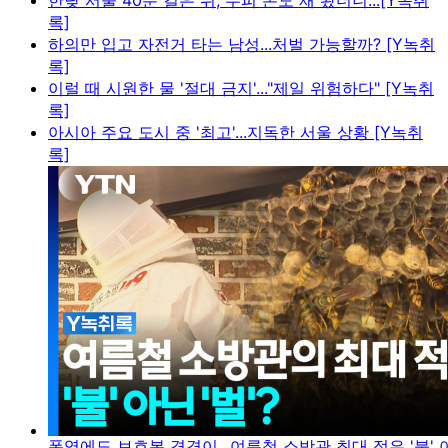
한낮 서울 40분 걸은 뒤, 두피 온도 재 봤더니...[Y녹취
록]
하의만 입고 자전거 타는 남성...처벌 가능할까? [Y녹취
록]
이럴 때 시원한 물 '절대 금지'..."제일 위험하다" [Y녹취
록]
아시아 주요 도시 중 '최고'...지독한 서울 상황 [Y녹취
록]
폭염에도 보호복 겹겹이...여름철 소방관 최대 적은 '불' 아