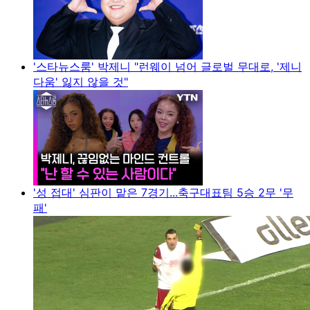
'스타뉴스룸' 박제니 "런웨이 넘어 글로벌 무대로, '제니
다움' 잃지 않을 것"
'성 접대' 심판이 맡은 7경기...축구대표팀 5승 2무 '무
패'