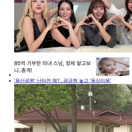
'용산공원' 난타전 왜?…공급책 놓고 '동상이몽'