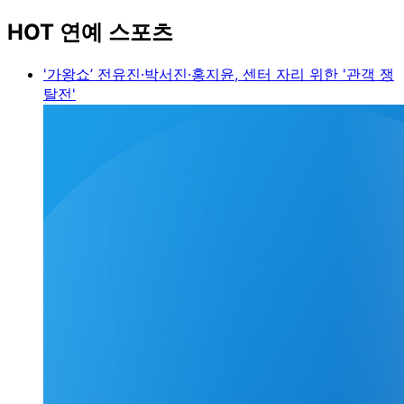
HOT 연예 스포츠
'가왕쇼’ 전유진·박서진·홍지윤, 센터 자리 위한 '관객 쟁
탈전'