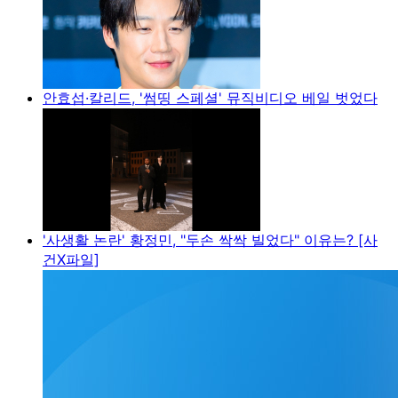
안효섭·칼리드, '썸띵 스페셜' 뮤직비디오 베일 벗었다
'사생활 논란' 황정민, "두손 싹싹 빌었다" 이유는? [사
건X파일]