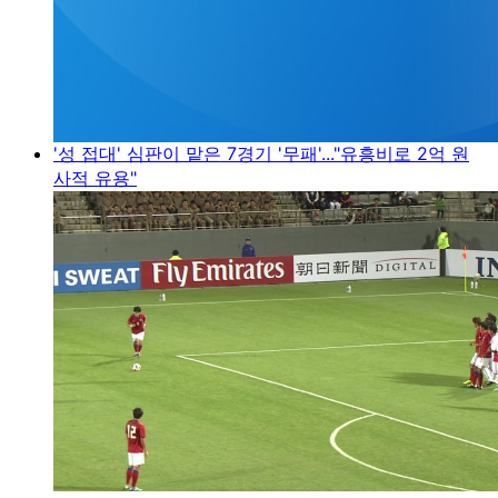
'성 접대' 심판이 맡은 7경기 '무패'..."유흥비로 2억 원
사적 유용"