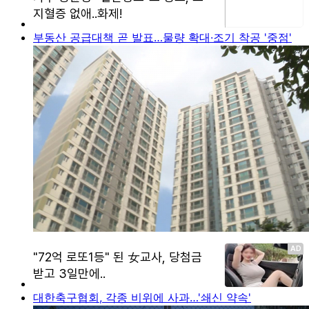
부동산 공급대책 곧 발표…물량 확대·조기 착공 '중점'
대한축구협회, 각종 비위에 사과…'쇄신 약속'