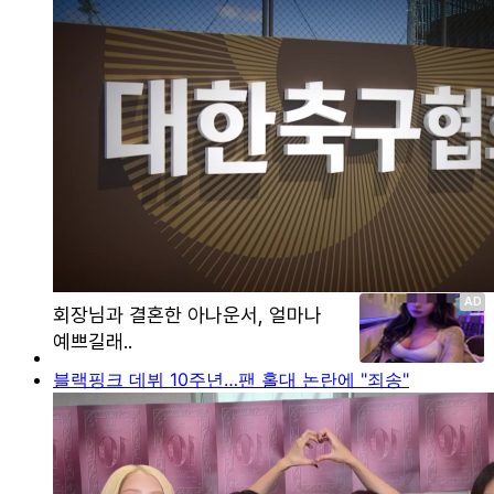
블랙핑크 데뷔 10주년…팬 홀대 논란에 "죄송"