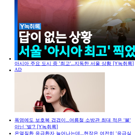
아시아 주요 도시 중 '최고'...지독한 서울 상황 [Y녹취록]
폭염에도 보호복 겹겹이...여름철 소방관 최대 적은 '불'
아닌 '벌'? [Y녹취록]
온열질환 응급환자 늘어나는데...현장은 여전히 '응급실