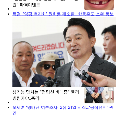
특검, '양평 백지화' 원희룡 재소환…한동훈도 소환 통보
오세훈 '명태균 여론조사' 2심 21일 시작…'공직유지' 관
건