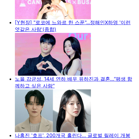
[Y현장] "로코에 느와르 한 스푼"...정해인X하영 '이런
엿같은 사랑'(종합)
노을 강균성, 14세 연하 배우 유하진과 결혼…"평생 함
께하고 싶은 사람"
나홍진 '호프', 200개국 홀린다… 글로벌 릴레이 개봉