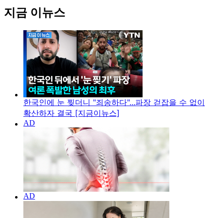
지금 이뉴스
한국인에 눈 찢더니 "죄송하다"...파장 걷잡을 수 없이
확산하자 결국 [지금이뉴스]