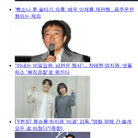
'뺑소니 후 술타기 의혹' 배우 이재룡 재판행…음주운전
혐의는 제외
"아내는 비밀요원, 남편은 형사"… 차태현·엄지원, 넷플
릭스 '복직경찰'로 뭉친다
[Y현장] 류승룡·하지원 '비광' 감독 "영화 위해 간·쓸개
모든 걸 바쳤다"(종합)