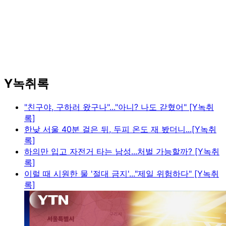
Y녹취록
"친구야, 구하러 왔구나"..."아니? 나도 갇혔어" [Y녹취
록]
한낮 서울 40분 걸은 뒤, 두피 온도 재 봤더니...[Y녹취
록]
하의만 입고 자전거 타는 남성...처벌 가능할까? [Y녹취
록]
이럴 때 시원한 물 '절대 금지'..."제일 위험하다" [Y녹취
록]