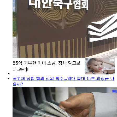
국고채 담합 혐의 심의 착수…역대 최대 15조 과징금 나
올까?