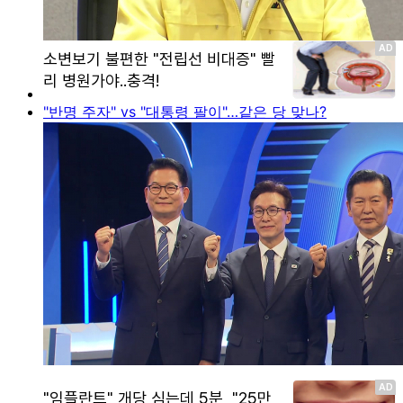
"반명 주자" vs "대통령 팔이"…같은 당 맞나?