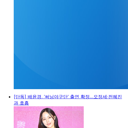
[단독] 배윤경, ’써닝야구단‘ 출연 확정…오정세·전혜진
과 호흡