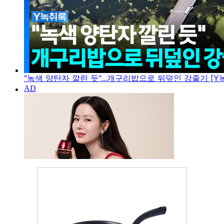
"녹색 양탄자 깔린 듯"...개구리밥으로 뒤덮인 강줄기 [Y