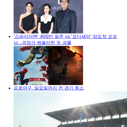
'스파이더맨' 400만 질주 vs '오디세이' 압도적 오프
닝…극장가 싹쓸이한 두 괴물
프로야구, 일요일까지 전 경기 취소