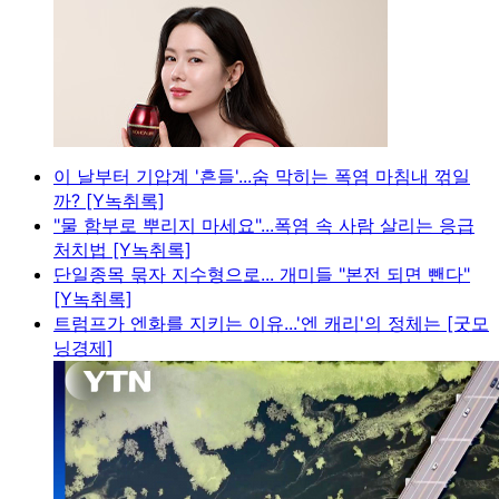
이 날부터 기압계 '흔들'...숨 막히는 폭염 마침내 꺾일
까? [Y녹취록]
"물 함부로 뿌리지 마세요"...폭염 속 사람 살리는 응급
처치법 [Y녹취록]
단일종목 묶자 지수형으로... 개미들 "본전 되면 뺀다"
[Y녹취록]
트럼프가 엔화를 지키는 이유...'엔 캐리'의 정체는 [굿모
닝경제]