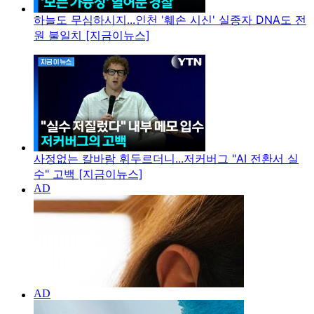
하늘도 무심하시지...인천 '훼손 시신' 실종자 DNA도 전
원 불일치 [지금이뉴스]
사정없는 칼바람 휘두르더니...저커버그 "AI 전환서 실
수" 고백 [지금이뉴스]