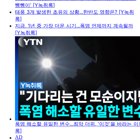
뺑뺑이' [Y녹취록]
태풍 3개 발생한 초유의 상황...한반도 영향은? [Y녹취
록]
지금, 1년 중 가장 더운 시기...폭염 언제까지 계속될까
[Y녹취록]
폭염 해소할 유일한 변수...최악 더위, '이것'을 바라는 이
록]