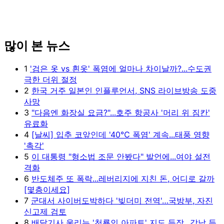
많이 본 뉴스
1
'검은 옷 vs 흰옷' 폭염에 얼마나 차이날까?...수도권
극한 더위 절정
2
한국 거주 일본인 인플루언서, SNS 라이브방송 도중
사망
3
"다음엔 화장실 요금?"...호주 항공사 '머리 위 짐칸'
유료화
4
[날씨] 입추 코앞인데 '40℃ 폭염' 계속...태풍 영향
'촉각'
5
이 대통령 "형소법 조문 안봤다" 발언에...여야 설전
격화
6
반도체주 또 폭락...레버리지에 지친 돈, 어디로 갈까
[몇층이세요]
7
군대서 사이버도박하다 '빚더미 전역'…국방부, 자진
신고제 검토
8
배달기사 울리는 '천룡인 아파트' 지도 등장...강남 등