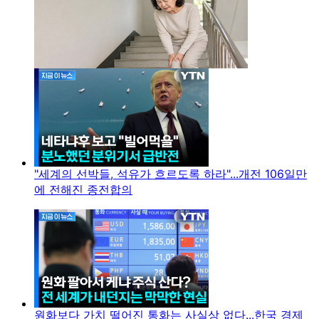
"세계의 선박들, 석유가 흐르도록 하라"...개전 106일만
에 전해진 종전합의
원화보다 가치 떨어진 통화는 사실상 없다...한국 경제