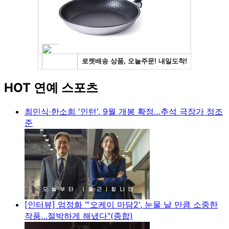
HOT 연예 스포츠
최민식·한소희 '인턴', 9월 개봉 확정…추석 극장가 정조
준
[인터뷰] 엄정화 "'오케이 마담2', 눈물 날 만큼 소중한
작품…절박하게 해냈다"(종합)