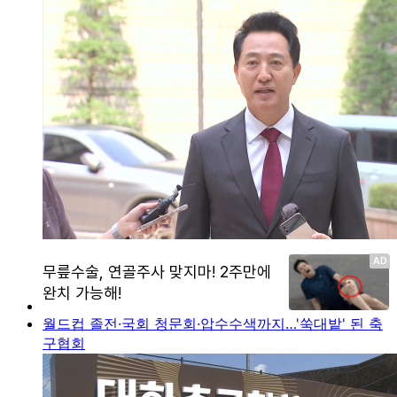
월드컵 졸전·국회 청문회·압수수색까지…'쑥대밭' 된 축
구협회