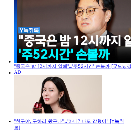
"중국은 밤 12시까지 일해"...'주52시간' 손볼까 [굿모닝
"친구야, 구하러 왔구나"..."아니? 나도 갇혔어" [Y녹취
록]