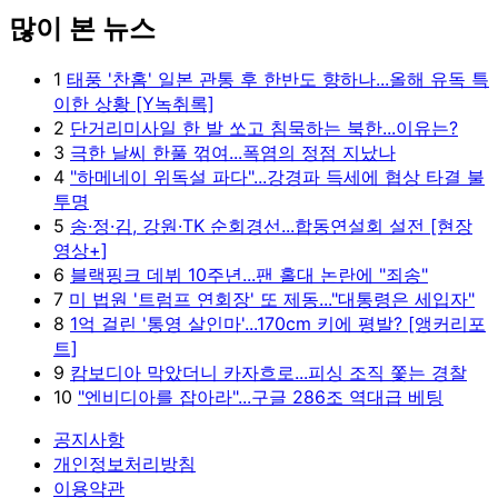
많이 본 뉴스
1
태풍 '찬홈' 일본 관통 후 한반도 향하나...올해 유독 특
이한 상황 [Y녹취록]
2
단거리미사일 한 발 쏘고 침묵하는 북한...이유는?
3
극한 날씨 한풀 꺾여...폭염의 정점 지났나
4
"하메네이 위독설 파다"...강경파 득세에 협상 타결 불
투명
5
송·정·김, 강원·TK 순회경선...합동연설회 설전 [현장
영상+]
6
블랙핑크 데뷔 10주년...팬 홀대 논란에 "죄송"
7
미 법원 '트럼프 연회장' 또 제동..."대통령은 세입자"
8
1억 걸린 '통영 살인마'...170cm 키에 평발? [앵커리포
트]
9
캄보디아 막았더니 카자흐로...피싱 조직 쫓는 경찰
10
"엔비디아를 잡아라"...구글 286조 역대급 베팅
공지사항
개인정보처리방침
이용약관