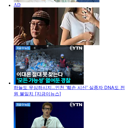
하늘도 무심하시지...인천 '훼손 시신' 실종자 DNA도 전
원 불일치 [지금이뉴스]