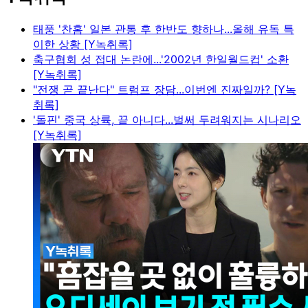
태풍 '찬홈' 일본 관통 후 한반도 향하나...올해 유독 특
이한 상황 [Y녹취록]
축구협회 성 접대 논란에...'2002년 한일월드컵' 소환
[Y녹취록]
"전쟁 곧 끝난다" 트럼프 장담...이번엔 진짜일까? [Y녹
취록]
'돌핀' 중국 상륙, 끝 아니다...벌써 두려워지는 시나리오
[Y녹취록]