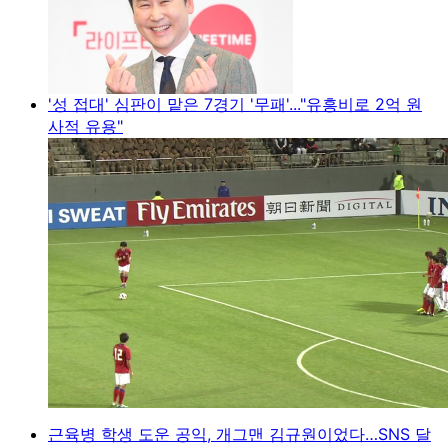
'성 접대' 심판이 맡은 7경기 '무패'..."유흥비로 2억 원
사적 유용"
근육병 학생 도운 공익, 개그맨 김규원이었다…SNS 달