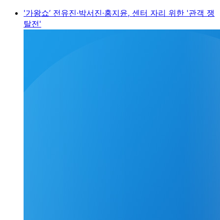
'가왕쇼’ 전유진·박서진·홍지윤, 센터 자리 위한 '관객 쟁
탈전'