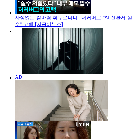
사정없는 칼바람 휘두르더니...저커버그 "AI 전환서 실
수" 고백 [지금이뉴스]