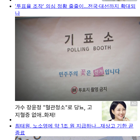
'투표율 조작' 의심 정황 줄줄이…전국·대선까지 확대되
나
최태원, 노소영에 약 1조 원 지급하나…재상고 기한 곧
종료