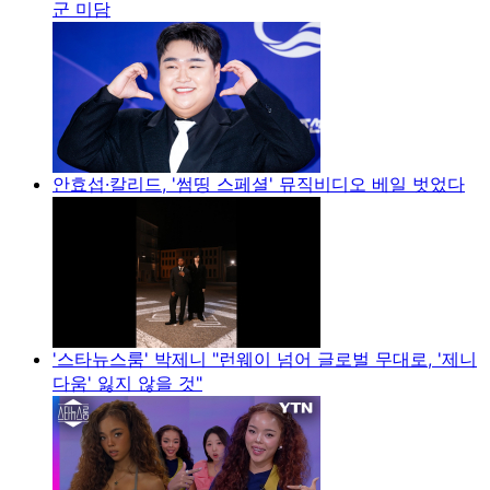
군 미담
안효섭·칼리드, '썸띵 스페셜' 뮤직비디오 베일 벗었다
'스타뉴스룸' 박제니 "런웨이 넘어 글로벌 무대로, '제니
다움' 잃지 않을 것"