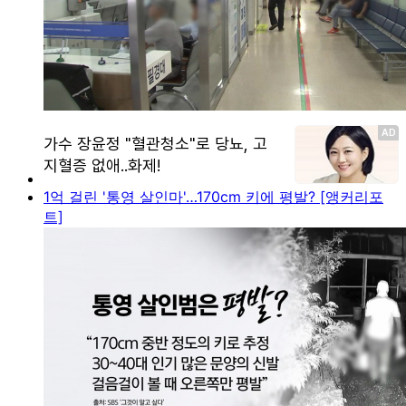
1억 걸린 '통영 살인마'…170cm 키에 평발? [앵커리포
트]