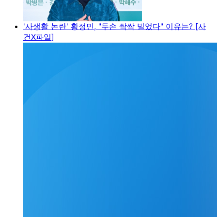
'사생활 논란' 황정민, "두손 싹싹 빌었다" 이유는? [사
건X파일]