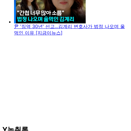
尹 '징역 30년' 선고...김계리 변호사가 법정 나오며 울
먹인 이유 [지금이뉴스]
Y녹취록