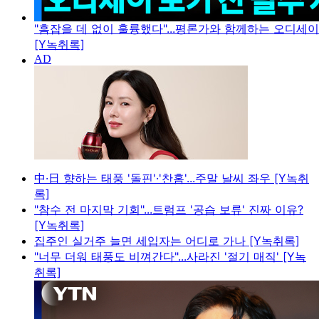
"흠잡을 데 없이 훌륭했다"...평론가와 함께하는 오디세
[Y녹취록]
中·日 향하는 태풍 '돌핀'·'찬홈'...주말 날씨 좌우 [Y녹취
록]
"참수 전 마지막 기회"...트럼프 '공습 보류' 진짜 이유?
[Y녹취록]
집주인 실거주 늘면 세입자는 어디로 가나 [Y녹취록]
"너무 더워 태풍도 비껴간다"...사라진 '절기 매직' [Y녹
취록]