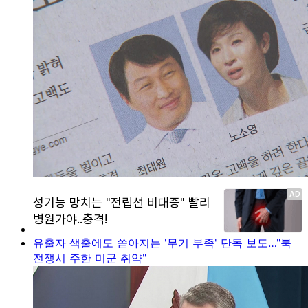
유출자 색출에도 쏟아지는 '무기 부족' 단독 보도…"북
전쟁시 주한 미군 취약"