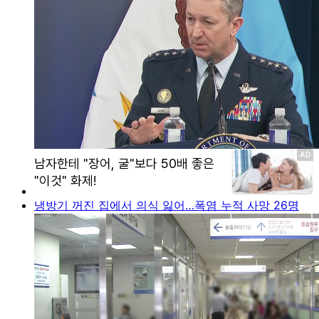
냉방기 꺼진 집에서 의식 잃어…폭염 누적 사망 26명