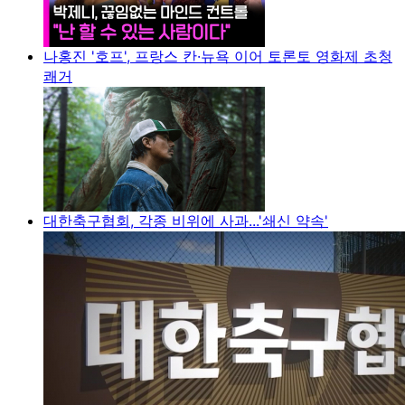
나홍진 '호프', 프랑스 칸·뉴욕 이어 토론토 영화제 초청
쾌거
대한축구협회, 각종 비위에 사과...'쇄신 약속'