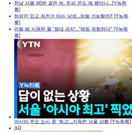
한낮 서울 40분 걸은 뒤, 두피 온도 재 봤더니...[Y녹취
록]
하의만 입고 자전거 타는 남성...처벌 가능할까? [Y녹취
록]
이럴 때 시원한 물 '절대 금지'..."제일 위험하다" [Y녹취
록]
아시아 주요 도시 중 '최고'...지독한 서울 상황 [Y녹취록]