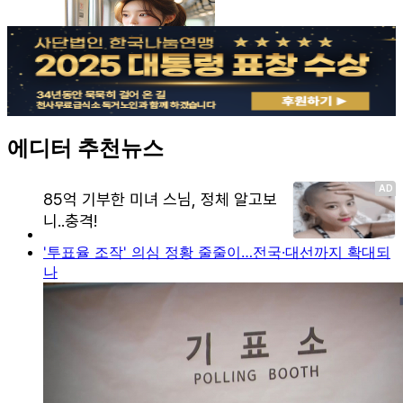
에디터 추천뉴스
'투표율 조작' 의심 정황 줄줄이…전국·대선까지 확대되
나