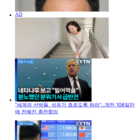
"세계의 선박들, 석유가 흐르도록 하라"...개전 106일만
에 전해진 종전합의