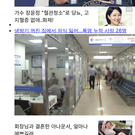
냉방기 꺼진 집에서 의식 잃어…폭염 누적 사망 26명