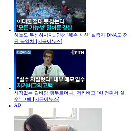
하늘도 무심하시지...인천 '훼손 시신' 실종자 DNA도 전
원 불일치 [지금이뉴스]
사정없는 칼바람 휘두르더니...저커버그 "AI 전환서 실
수" 고백 [지금이뉴스]