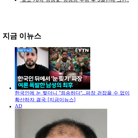
지금 이뉴스
한국인에 눈 찢더니 "죄송하다"...파장 걷잡을 수 없이
확산하자 결국 [지금이뉴스]