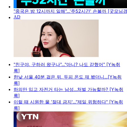
"중국은 밤 12시까지 일해"...'주52시간' 손볼까 [굿모닝
"친구야, 구하러 왔구나"..."아니? 나도 갇혔어" [Y녹취
록]
한낮 서울 40분 걸은 뒤, 두피 온도 재 봤더니...[Y녹취
록]
하의만 입고 자전거 타는 남성...처벌 가능할까? [Y녹취
록]
이럴 때 시원한 물 '절대 금지'..."제일 위험하다" [Y녹취
록]