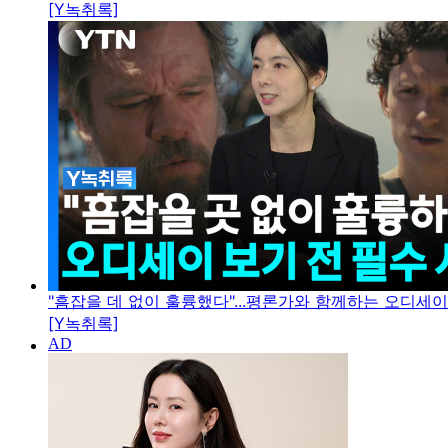
[Y녹취록]
"흠잡을 데 없이 훌륭했다"...평론가와 함께하는 오디세
[Y녹취록]