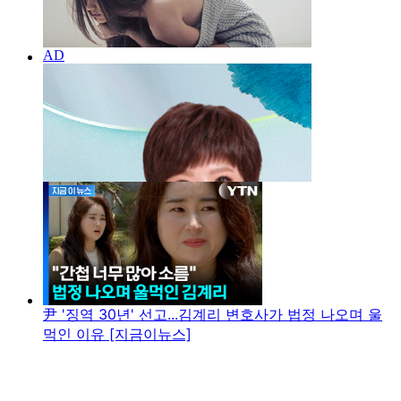
尹 '징역 30년' 선고...김계리 변호사가 법정 나오며 울
먹인 이유 [지금이뉴스]