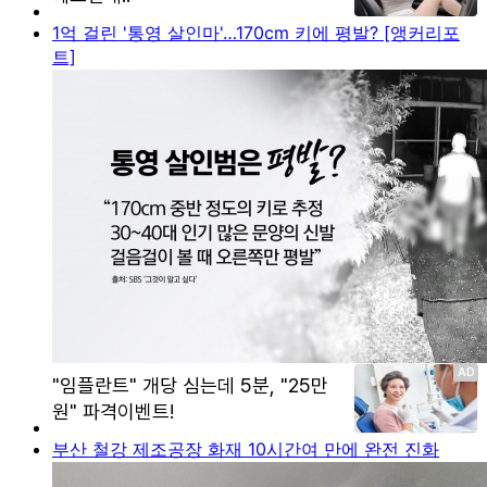
1억 걸린 '통영 살인마'…170cm 키에 평발? [앵커리포
트]
부산 철강 제조공장 화재 10시간여 만에 완전 진화