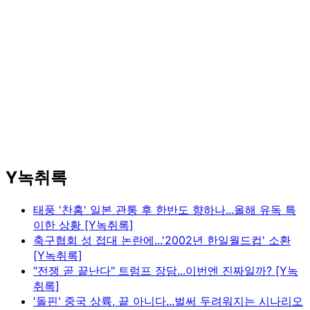
Y녹취록
태풍 '찬홈' 일본 관통 후 한반도 향하나...올해 유독 특
이한 상황 [Y녹취록]
축구협회 성 접대 논란에...'2002년 한일월드컵' 소환
[Y녹취록]
"전쟁 곧 끝난다" 트럼프 장담...이번엔 진짜일까? [Y녹
취록]
'돌핀' 중국 상륙, 끝 아니다...벌써 두려워지는 시나리오