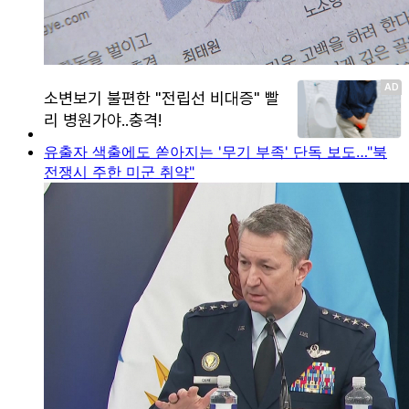
유출자 색출에도 쏟아지는 '무기 부족' 단독 보도…"북
전쟁시 주한 미군 취약"