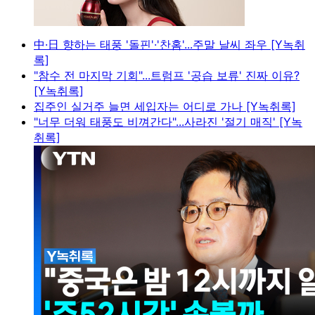
中·日 향하는 태풍 '돌핀'·'찬홈'...주말 날씨 좌우 [Y녹취
록]
"참수 전 마지막 기회"...트럼프 '공습 보류' 진짜 이유?
[Y녹취록]
집주인 실거주 늘면 세입자는 어디로 가나 [Y녹취록]
"너무 더워 태풍도 비껴간다"...사라진 '절기 매직' [Y녹
취록]