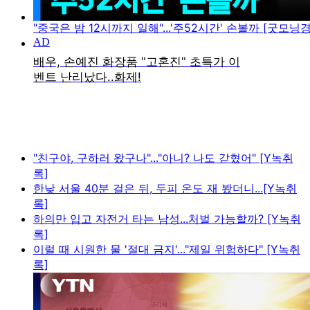
"중국은 밤 12시까지 일해"...'주52시간' 손볼까 [굿모닝
"친구야, 구하러 왔구나"..."아니? 나도 갇혔어" [Y녹취
록]
한낮 서울 40분 걸은 뒤, 두피 온도 재 봤더니...[Y녹취
록]
하의만 입고 자전거 타는 남성...처벌 가능할까? [Y녹취
록]
이럴 때 시원한 물 '절대 금지'..."제일 위험하다" [Y녹취
록]