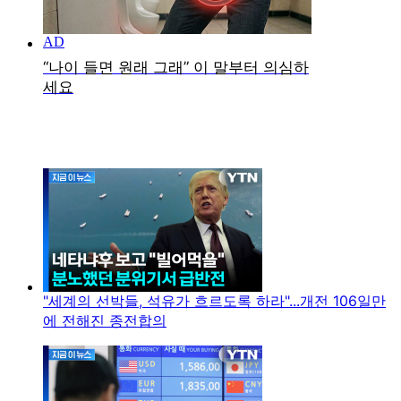
"세계의 선박들, 석유가 흐르도록 하라"...개전 106일만
에 전해진 종전합의