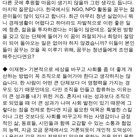
다른 곳에 후원할 마음이 생기지 않을까 그런 생각도 듭니다.
마지막 질문입니다. 한국에서도 NGO, NPO 활동을 꿈꾸는 젊
은이들이 많이 있다고 합니다. 최근 아무리 청년 실업이니 뭐
니 경제생활이 어렵다고 하더라도 자발적으로 이런 좋은 일
에 청춘, 젊음을 투자하겠다는 이들이 많은데요. 잘못된 방향
을 갖고 있는 단체에 들어가 이 꿈이 좌절되거나 희망이 절망
이 되어 돌아오는 일은 없어야 하지 않겠습니까? 이들이 본인
들이 꿈꾸는 것을 꼭 이루기 위해, 꿈꾸는 청년들에게 조언을
해주신다면요?
◆ 이재현> 기본적으로 세상을 바꾸고 사회를 좀 더 좋게 개
선하는 방법이 꼭 조직으로 들어가야 한다고 생각하지는 않
습니다. 한 사람이 어떤 큰 단체보다 더 영향력을 가지는 경
우도 있기 때문인데요. 다만 조직을 만들고 합류하는 이유는
더 큰 성과를 내기 위한 거죠. 혼자서 내는 성과보다 조직으
로 되었을 때 더 큰 성과가 나며 사회 발전이 있기 때문에 그
렇다는 점을 전제로 한다면 지금 필요한 덕목은 특별한 스킬
이나 그런 것보다도 사회를 바꾸고자 하는 사명감이나 긍정
적인 삶, 동료들, 시민들과 함께 교감할 수 있는 소통과 협업
의 능력, 지금 모금 문제에서도 거론되듯이 개인적 도덕성이
나 윤리성 같은 것이 전제되지 않으면 원하는 것을 얻지 못할