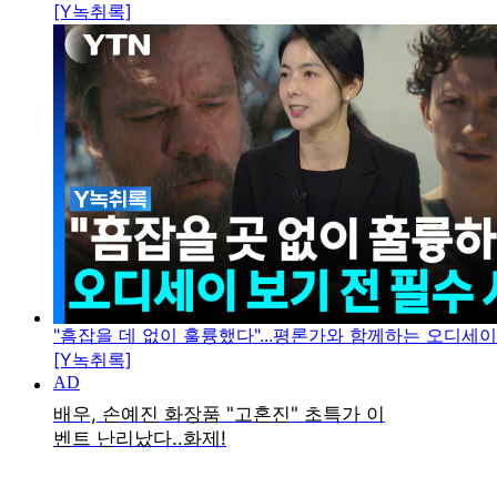
[Y녹취록]
"흠잡을 데 없이 훌륭했다"...평론가와 함께하는 오디세
[Y녹취록]