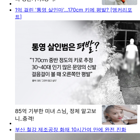
1억 걸린 '통영 살인마'…170cm 키에 평발? [앵커리포
트]
부산 철강 제조공장 화재 10시간여 만에 완전 진화