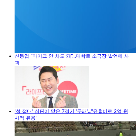
신동엽 “마이크 안 차도 돼”...대학로 소극장 발언에 사
과
'성 접대' 심판이 맡은 7경기 '무패'..."유흥비로 2억 원
사적 유용"