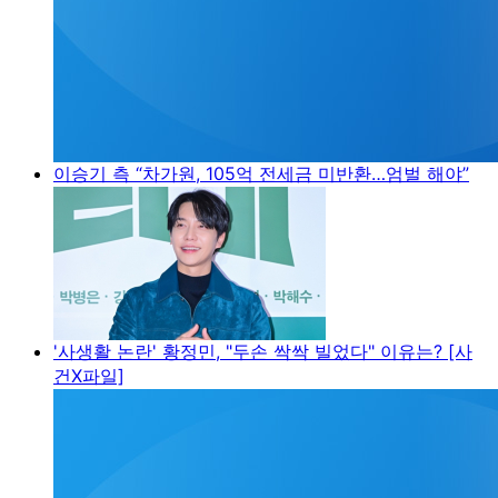
이승기 측 “차가원, 105억 전세금 미반환…엄벌 해야”
'사생활 논란' 황정민, "두손 싹싹 빌었다" 이유는? [사
건X파일]