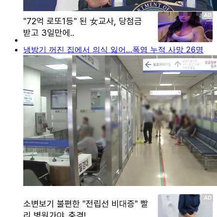
냉방기 꺼진 집에서 의식 잃어…폭염 누적 사망 26명