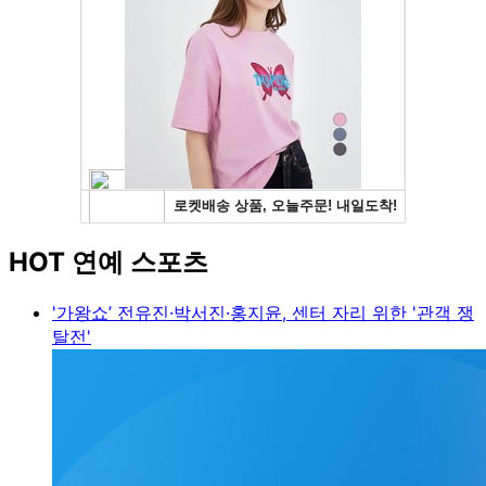
HOT 연예 스포츠
'가왕쇼’ 전유진·박서진·홍지윤, 센터 자리 위한 '관객 쟁
탈전'