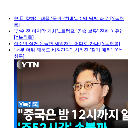
中·日 향하는 태풍 '돌핀'·'찬홈'...주말 날씨 좌우 [Y녹취
록]
"참수 전 마지막 기회"...트럼프 '공습 보류' 진짜 이유?
[Y녹취록]
집주인 실거주 늘면 세입자는 어디로 가나 [Y녹취록]
"너무 더워 태풍도 비껴간다"...사라진 '절기 매직' [Y녹
취록]