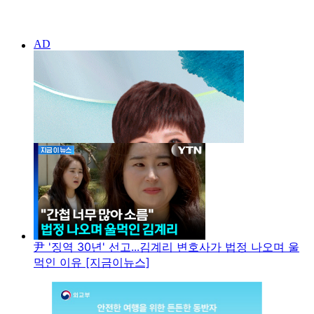
尹 '징역 30년' 선고...김계리 변호사가 법정 나오며 울
먹인 이유 [지금이뉴스]