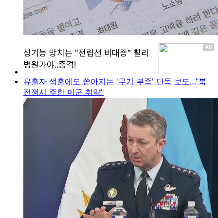
유출자 색출에도 쏟아지는 '무기 부족' 단독 보도…"북
전쟁시 주한 미군 취약"