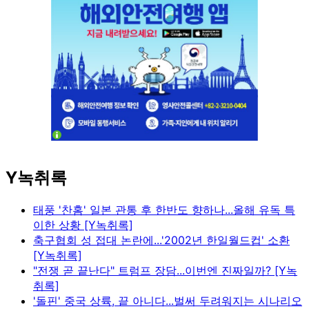
Y녹취록
태풍 '찬홈' 일본 관통 후 한반도 향하나...올해 유독 특
이한 상황 [Y녹취록]
축구협회 성 접대 논란에...'2002년 한일월드컵' 소환
[Y녹취록]
"전쟁 곧 끝난다" 트럼프 장담...이번엔 진짜일까? [Y녹
취록]
'돌핀' 중국 상륙, 끝 아니다...벌써 두려워지는 시나리오