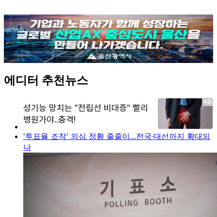
에디터 추천뉴스
'투표율 조작' 의심 정황 줄줄이…전국·대선까지 확대되
나