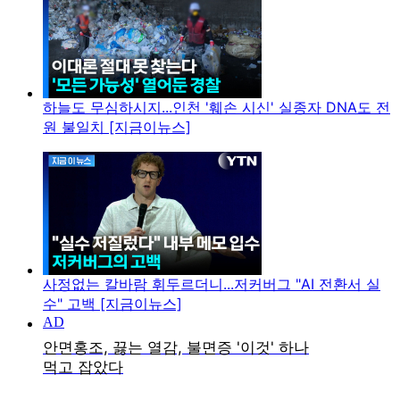
하늘도 무심하시지...인천 '훼손 시신' 실종자 DNA도 전
원 불일치 [지금이뉴스]
사정없는 칼바람 휘두르더니...저커버그 "AI 전환서 실
수" 고백 [지금이뉴스]