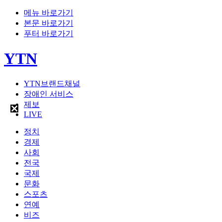
메뉴 바로가기
본문 바로가기
푸터 바로가기
YTN
YTN브랜드채널
장애인 서비스
제보
LIVE
정치
경제
사회
전국
국제
문화
스포츠
연예
비즈