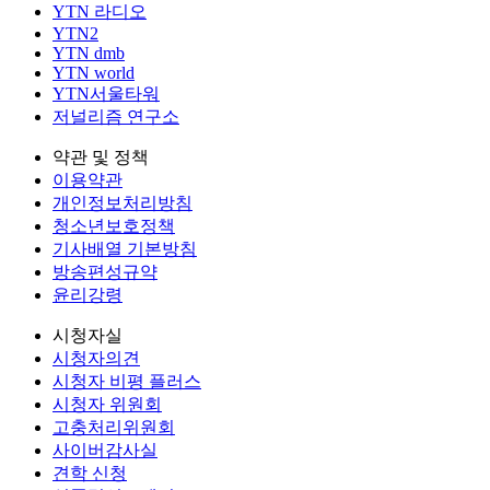
YTN 라디오
YTN2
YTN dmb
YTN world
YTN서울타워
저널리즘 연구소
약관 및 정책
이용약관
개인정보처리방침
청소년보호정책
기사배열 기본방침
방송편성규약
윤리강령
시청자실
시청자의견
시청자 비평 플러스
시청자 위원회
고충처리위원회
사이버감사실
견학 신청