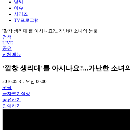
날씨
이슈
시리즈
TV프로그램
'깔창 생리대'를 아시나요?...가난한 소녀의 눈물
검색
LIVE
공유
전체메뉴
'깔창 생리대'를 아시나요?...가난한 소녀
2016.05.31. 오전 00:00.
댓글
글자크기설정
공유하기
인쇄하기