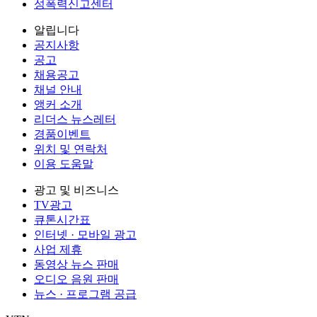
성폭력신고센터
알립니다
공지사항
공고
채용공고
채널 안내
앵커 소개
리더스 뉴스레터
경품이벤트
위치 및 연락처
이용 도움말
광고 및 비즈니스
TV광고
큐톤시간표
인터넷 · 모바일 광고
사업 제휴
동영상 뉴스 판매
오디오 음원 판매
뉴스 · 프로그램 공급