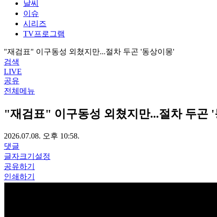
날씨
이슈
시리즈
TV프로그램
"재검표" 이구동성 외쳤지만...절차 두곤 '동상이몽'
검색
LIVE
공유
전체메뉴
"재검표" 이구동성 외쳤지만...절차 두곤 
2026.07.08. 오후 10:58.
댓글
글자크기설정
공유하기
인쇄하기