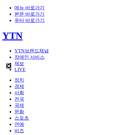
메뉴 바로가기
본문 바로가기
푸터 바로가기
YTN
YTN브랜드채널
장애인 서비스
제보
LIVE
정치
경제
사회
전국
국제
문화
스포츠
연예
비즈