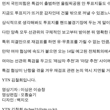
먼저 국민의힘은 특검이 출범하면 올림픽공원 안 투표지들도 수
지금도 투표지가 뜨거운 감자인데 건물 밖으로 꺼낼 수 있겠느냐
상식적으로 생각해봐도 투표지를 핸드볼경기장에 두는 게 말이 
다만 양측 모두 선관위의 구체적인 보고부터 받아본 뒤 명확한
특위 의결만으로 재검표를 하면 유·무효표를 가릴 수 없는 만큼,
만약 여야 협상에 속도가 붙으면 오는 14일 예고된 전체회의에
여야는 선관위 특검을 두고도 '제삼자 추천'과 '야당 추천' 사
특검 협상이 난항을 겪을 겨우 재검표 관련 논의 역시 지연될 
YTN 김철희입니다.
영상기자 : 이상은 이승창
영상편집 : 오훤슬기
디자인 : 백지오
YTN 김철희 (kchee21@ytn.co.kr)