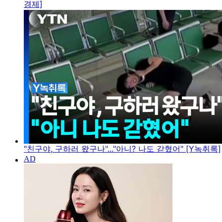
경제]
"친구야, 구하러 왔구나"..."아니? 나도 갇혔어" [Y녹취록]