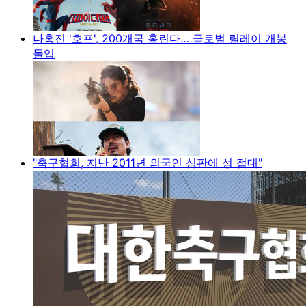
나홍진 '호프', 200개국 홀린다… 글로벌 릴레이 개봉
돌입
"축구협회, 지난 2011년 외국인 심판에 성 접대"