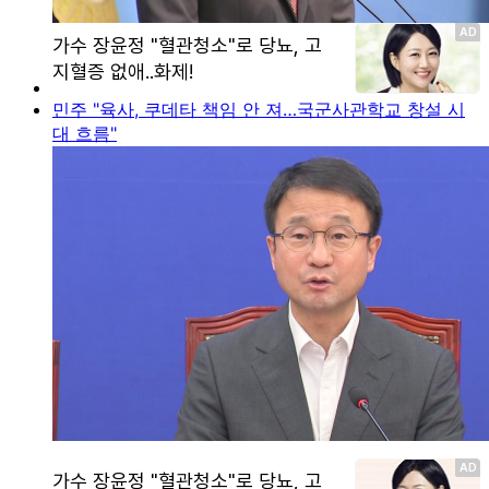
민주 "육사, 쿠데타 책임 안 져…국군사관학교 창설 시
대 흐름"