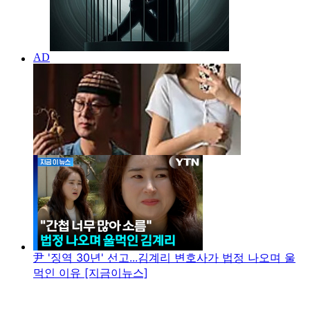
尹 '징역 30년' 선고...김계리 변호사가 법정 나오며 울
먹인 이유 [지금이뉴스]