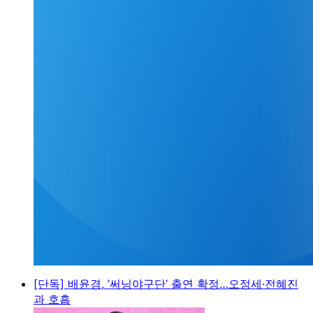
[단독] 배윤경, ’써닝야구단‘ 출연 확정…오정세·전혜진
과 호흡