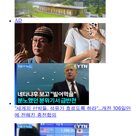
"세계의 선박들, 석유가 흐르도록 하라"...개전 106일만
에 전해진 종전합의