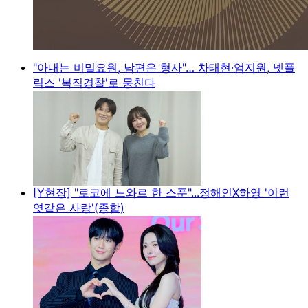
"아내는 비밀요원, 남편은 형사"… 차태현·엄지원, 넷플
릭스 '복직경찰'로 뭉친다
[Y현장] "로코에 느와르 한 스푼"...정해인X하영 '이런
엿같은 사랑'(종합)