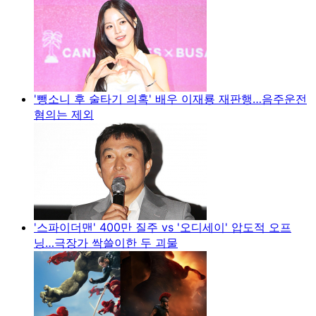
'뺑소니 후 술타기 의혹' 배우 이재룡 재판행…음주운전
혐의는 제외
'스파이더맨' 400만 질주 vs '오디세이' 압도적 오프
닝…극장가 싹쓸이한 두 괴물