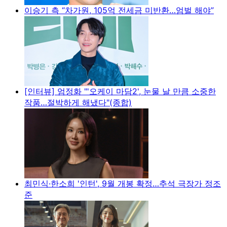
이승기 측 “차가원, 105억 전세금 미반환…엄벌 해야”
[인터뷰] 엄정화 "'오케이 마담2', 눈물 날 만큼 소중한
작품…절박하게 해냈다"(종합)
최민식·한소희 '인턴', 9월 개봉 확정…추석 극장가 정조
준