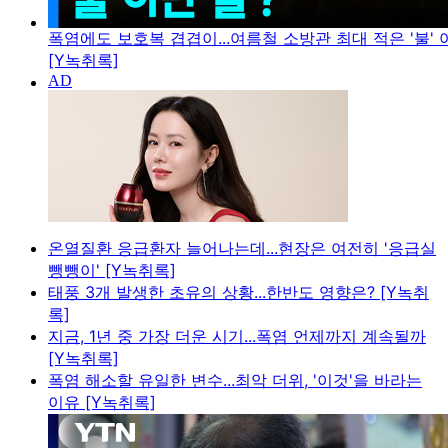
폭염에도 보호복 겹겹이...여름철 소방관 최대 적은 '불' 아
[Y녹취록]
온열질환 응급환자 늘어나는데...현장은 여전히 '응급실
뺑뺑이' [Y녹취록]
태풍 3개 발생한 초유의 상황...한반도 영향은? [Y녹취
록]
지금, 1년 중 가장 더운 시기...폭염 언제까지 계속될까
[Y녹취록]
폭염 해소할 유일한 변수...최악 더위, '이것'을 바라는
이유 [Y녹취록]