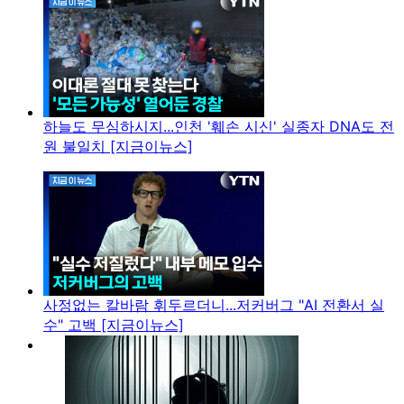
하늘도 무심하시지...인천 '훼손 시신' 실종자 DNA도 전
원 불일치 [지금이뉴스]
사정없는 칼바람 휘두르더니...저커버그 "AI 전환서 실
수" 고백 [지금이뉴스]