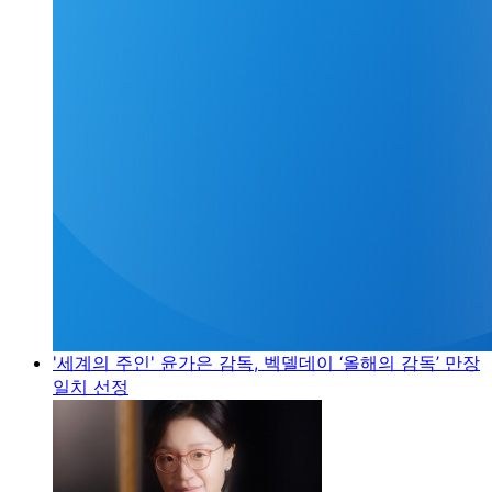
'세계의 주인' 윤가은 감독, 벡델데이 ‘올해의 감독’ 만장
일치 선정