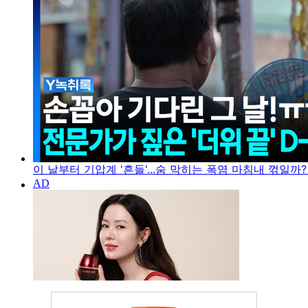
이 날부터 기압계 '흔들'...숨 막히는 폭염 마침내 꺾일까?