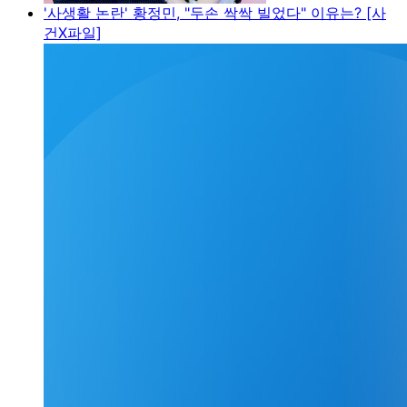
'사생활 논란' 황정민, "두손 싹싹 빌었다" 이유는? [사
건X파일]