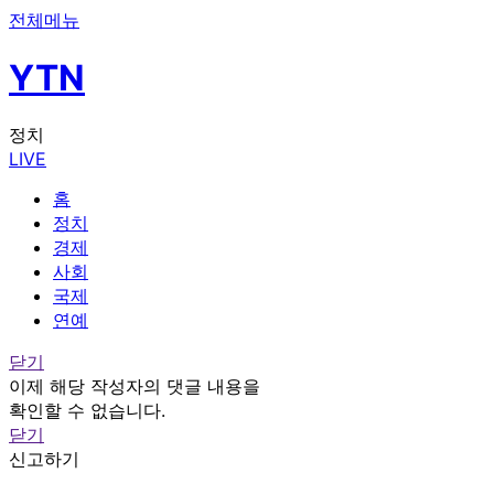
전체메뉴
YTN
정치
LIVE
홈
정치
경제
사회
국제
연예
닫기
이제 해당 작성자의 댓글 내용을
확인할 수 없습니다.
닫기
신고하기