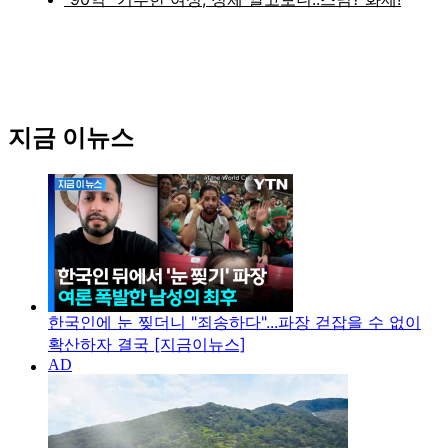
지금 이뉴스
한국인에 눈 찢더니 "죄송하다"...파장 걷잡을 수 없이
확산하자 결국 [지금이뉴스]