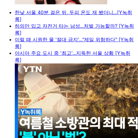
한낮 서울 40분 걸은 뒤, 두피 온도 재 봤더니...[Y녹취
록]
하의만 입고 자전거 타는 남성...처벌 가능할까? [Y녹취
록]
이럴 때 시원한 물 '절대 금지'..."제일 위험하다" [Y녹취
록]
아시아 주요 도시 중 '최고'...지독한 서울 상황 [Y녹취
록]