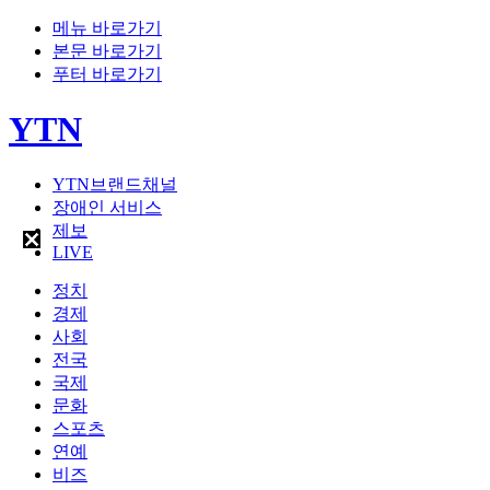
메뉴 바로가기
본문 바로가기
푸터 바로가기
YTN
YTN브랜드채널
장애인 서비스
제보
LIVE
정치
경제
사회
전국
국제
문화
스포츠
연예
비즈