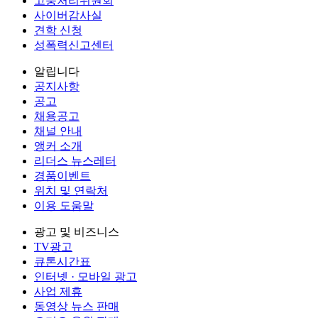
고충처리위원회
사이버감사실
견학 신청
성폭력신고센터
알립니다
공지사항
공고
채용공고
채널 안내
앵커 소개
리더스 뉴스레터
경품이벤트
위치 및 연락처
이용 도움말
광고 및 비즈니스
TV광고
큐톤시간표
인터넷 · 모바일 광고
사업 제휴
동영상 뉴스 판매