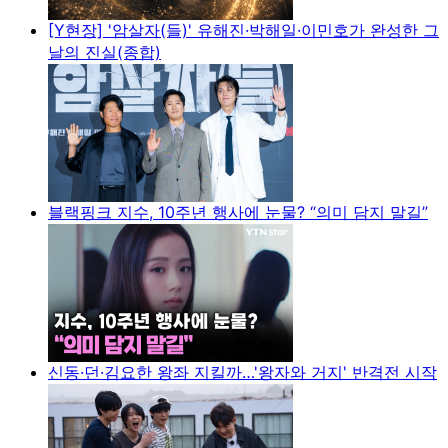
[Y현장] '암살자(들)' 유해진·박해일·이민호가 완성한 그
날의 진실(종합)
블랙핑크 지수, 10주년 행사에 눈물? “의미 담지 말길”
신동·던·김요한 왕좌 지킬까…'왕자와 거지' 반격전 시작