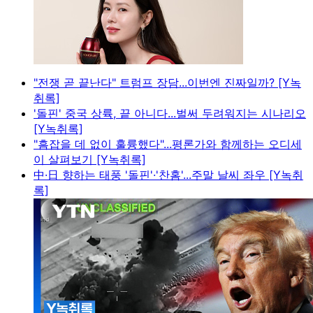
"전쟁 곧 끝난다" 트럼프 장담...이번엔 진짜일까? [Y녹
취록]
'돌핀' 중국 상륙, 끝 아니다...벌써 두려워지는 시나리오
[Y녹취록]
"흠잡을 데 없이 훌륭했다"...평론가와 함께하는 오디세
이 살펴보기 [Y녹취록]
中·日 향하는 태풍 '돌핀'·'찬홈'...주말 날씨 좌우 [Y녹취
록]