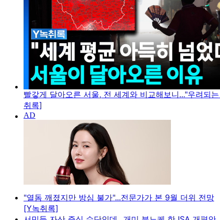
빨갛게 달아오른 서울, 전 세계와 비교해보니..."우려되는 
취록]
"열돔 깨졌지만 방심 불가"...전문가가 본 9월 더위 전망
[Y녹취록]
서민들 자산 증식 수단인데...개미 분노케 한 ISA 개편안