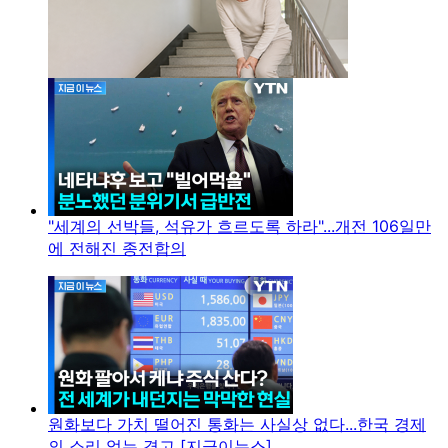
"세계의 선박들, 석유가 흐르도록 하라"...개전 106일만
에 전해진 종전합의
원화보다 가치 떨어진 통화는 사실상 없다...한국 경제
의 소리 없는 경고 [지금이뉴스]