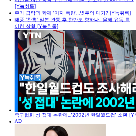
[Y녹취록]
주가 급락과 함께 '이자 폭탄'...빚투의 대가? [Y녹취록]
태풍 '찬홈' 일본 관통 후 한반도 향하나...올해 유독 특
이한 상황 [Y녹취록]
축구협회 성 접대 논란에...'2002년 한일월드컵' 소환 [