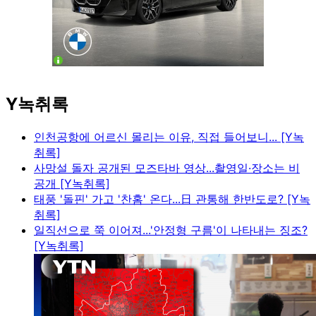
Y녹취록
인천공항에 어르신 몰리는 이유, 직접 들어보니... [Y녹
취록]
사망설 돌자 공개된 모즈타바 영상...촬영일·장소는 비
공개 [Y녹취록]
태풍 '돌핀' 가고 '찬홈' 온다...日 관통해 한반도로? [Y녹
취록]
일직선으로 쭉 이어져...'안정형 구름'이 나타내는 징조?
[Y녹취록]