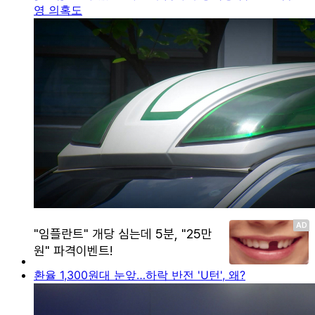
영 의혹도
환율 1,300원대 눈앞…하락 반전 'U턴', 왜?