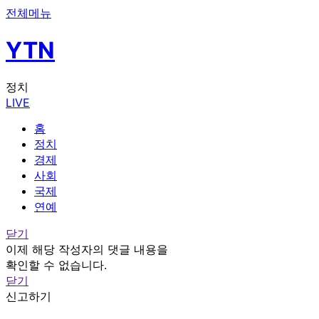
전체메뉴
YTN
정치
LIVE
홈
정치
경제
사회
국제
연예
닫기
이제 해당 작성자의 댓글 내용을
확인할 수 없습니다.
닫기
신고하기