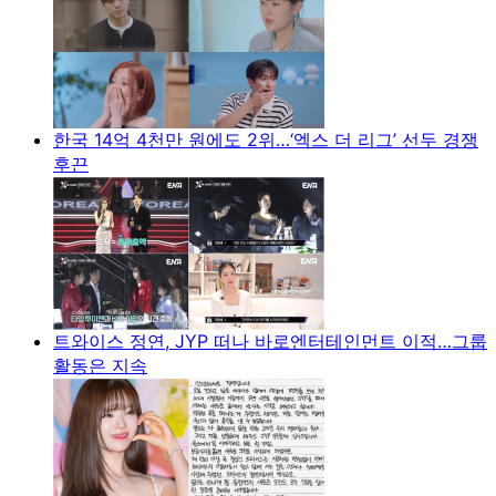
한국 14억 4천만 원에도 2위…‘엑스 더 리그’ 선두 경쟁
후끈
트와이스 정연, JYP 떠나 바로엔터테인먼트 이적…그룹
활동은 지속