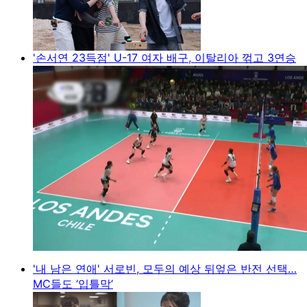
'손서연 23득점' U-17 여자 배구, 이탈리아 꺾고 3연승
'내 남은 연애' 서로빈, 모두의 예상 뒤엎은 반전 선택…
MC들도 ‘입틀막’