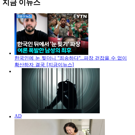
지금 이뉴스
한국인에 눈 찢더니 "죄송하다"...파장 걷잡을 수 없이
확산하자 결국 [지금이뉴스]