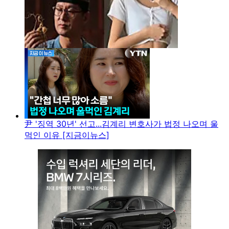
尹 '징역 30년' 선고...김계리 변호사가 법정 나오며 울
먹인 이유 [지금이뉴스]