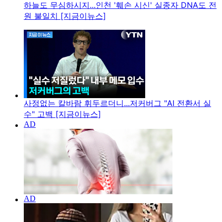
하늘도 무심하시지...인천 '훼손 시신' 실종자 DNA도 전
원 불일치 [지금이뉴스]
사정없는 칼바람 휘두르더니...저커버그 "AI 전환서 실
수" 고백 [지금이뉴스]