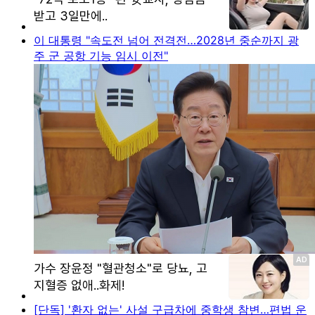
이 대통령 "속도전 넘어 전격전…2028년 중순까지 광
주 군 공항 기능 임시 이전"
[단독] '환자 없는' 사설 구급차에 중학생 참변…편법 운