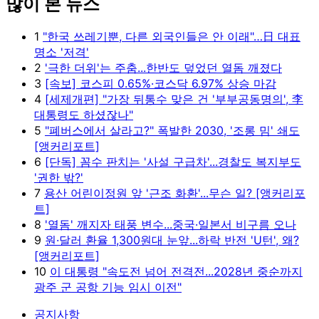
많이 본 뉴스
Unmute
1
"한국 쓰레기뿐, 다른 외국인들은 안 이래"…日 대표
명소 '저격'
2
'극한 더위'는 주춤...한반도 덮었던 열돔 깨졌다
3
[속보] 코스피 0.65%·코스닥 6.97% 상승 마감
4
[세제개편] "가장 뒤통수 맞은 건 '부부공동명의', 李
대통령도 하셨잖나"
5
"폐버스에서 살라고?" 폭발한 2030, '조롱 밈' 쇄도
[앵커리포트]
6
[단독] 꼼수 판치는 '사설 구급차'...경찰도 복지부도
'권한 밖?'
7
용산 어린이정원 앞 '근조 화환'...무슨 일? [앵커리포
트]
8
'열돔' 깨지자 태풍 변수...중국·일본서 비구름 오나
9
원·달러 환율 1,300원대 눈앞...하락 반전 'U턴', 왜?
[앵커리포트]
10
이 대통령 "속도전 넘어 전격전...2028년 중순까지
광주 군 공항 기능 임시 이전"
공지사항