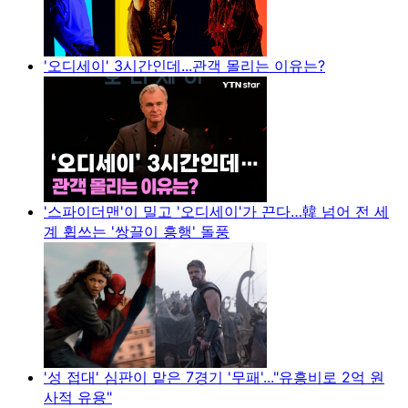
'오디세이' 3시간인데...관객 몰리는 이유는?
'스파이더맨'이 밀고 '오디세이'가 끈다…韓 넘어 전 세
계 휩쓰는 '쌍끌이 흥행' 돌풍
'성 접대' 심판이 맡은 7경기 '무패'..."유흥비로 2억 원
사적 유용"