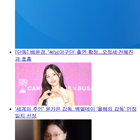
[단독] 배윤경, ’써닝야구단‘ 출연 확정…오정세·전혜진
과 호흡
'세계의 주인' 윤가은 감독, 벡델데이 ‘올해의 감독’ 만장
일치 선정