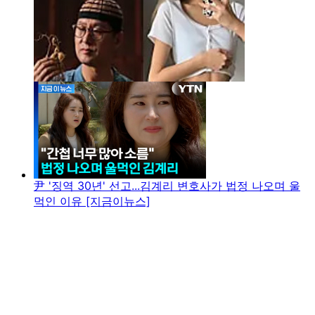
尹 '징역 30년' 선고...김계리 변호사가 법정 나오며 울
먹인 이유 [지금이뉴스]