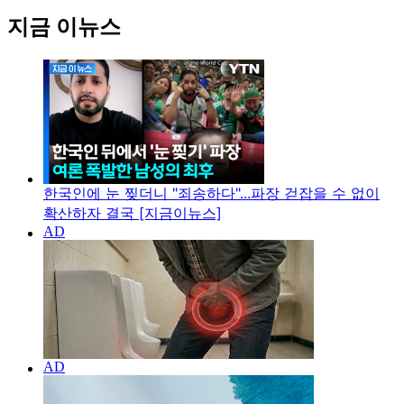
지금 이뉴스
한국인에 눈 찢더니 "죄송하다"...파장 걷잡을 수 없이
확산하자 결국 [지금이뉴스]