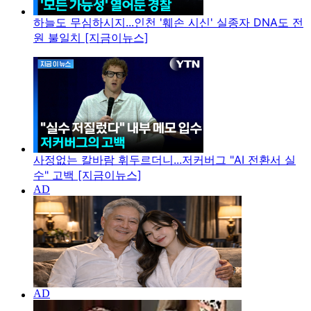
하늘도 무심하시지...인천 '훼손 시신' 실종자 DNA도 전
원 불일치 [지금이뉴스]
사정없는 칼바람 휘두르더니...저커버그 "AI 전환서 실
수" 고백 [지금이뉴스]