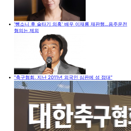
'뺑소니 후 술타기 의혹' 배우 이재룡 재판행…음주운전
혐의는 제외
"축구협회, 지난 2011년 외국인 심판에 성 접대"