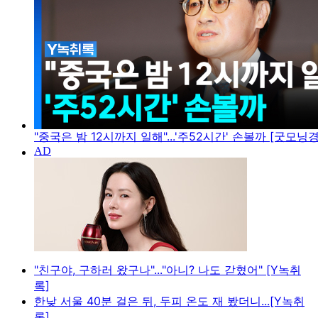
"중국은 밤 12시까지 일해"...'주52시간' 손볼까 [굿모닝
"친구야, 구하러 왔구나"..."아니? 나도 갇혔어" [Y녹취
록]
한낮 서울 40분 걸은 뒤, 두피 온도 재 봤더니...[Y녹취
록]