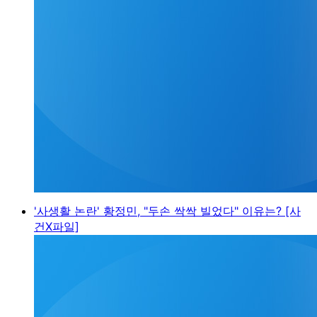
'사생활 논란' 황정민, "두손 싹싹 빌었다" 이유는? [사
건X파일]