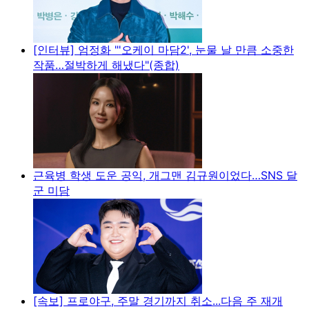
[인터뷰] 엄정화 "'오케이 마담2', 눈물 날 만큼 소중한
작품…절박하게 해냈다"(종합)
근육병 학생 도운 공익, 개그맨 김규원이었다…SNS 달
군 미담
[속보] 프로야구, 주말 경기까지 취소...다음 주 재개