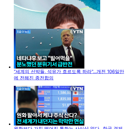
"세계의 선박들, 석유가 흐르도록 하라"...개전 106일만
에 전해진 종전합의
원화보다 가치 떨어진 통화는 사실상 없다...한국 경제