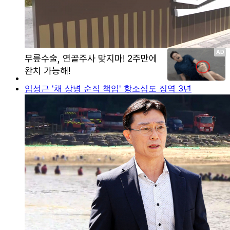
임성근 '채 상병 순직 책임' 항소심도 징역 3년