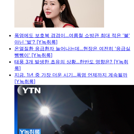
폭염에도 보호복 겹겹이...여름철 소방관 최대 적은 '불'
아닌 '벌'? [Y녹취록]
온열질환 응급환자 늘어나는데...현장은 여전히 '응급실
뺑뺑이' [Y녹취록]
태풍 3개 발생한 초유의 상황...한반도 영향은? [Y녹취
록]
지금, 1년 중 가장 더운 시기...폭염 언제까지 계속될까
[Y녹취록]