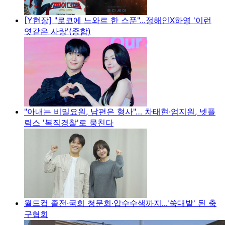
[Y현장] "로코에 느와르 한 스푼"...정해인X하영 '이런
엿같은 사랑'(종합)
"아내는 비밀요원, 남편은 형사"… 차태현·엄지원, 넷플
릭스 '복직경찰'로 뭉친다
월드컵 졸전·국회 청문회·압수수색까지...'쑥대밭' 된 축
구협회