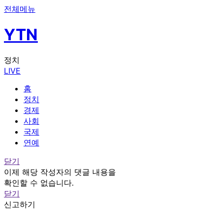
전체메뉴
YTN
정치
LIVE
홈
정치
경제
사회
국제
연예
닫기
이제 해당 작성자의 댓글 내용을
확인할 수 없습니다.
닫기
신고하기