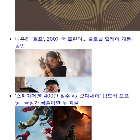
나홍진 '호프', 200개국 홀린다… 글로벌 릴레이 개봉
돌입
'스파이더맨' 400만 질주 vs '오디세이' 압도적 오프
닝…극장가 싹쓸이한 두 괴물