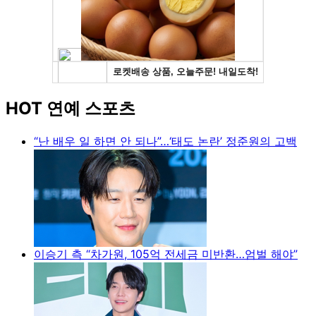
HOT 연예 스포츠
“난 배우 일 하면 안 되나”…‘태도 논란’ 정준원의 고백
이승기 측 “차가원, 105억 전세금 미반환…엄벌 해야”