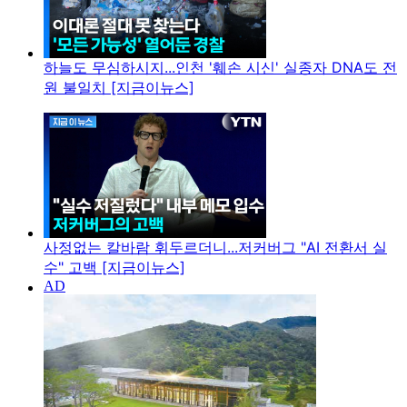
하늘도 무심하시지...인천 '훼손 시신' 실종자 DNA도 전
원 불일치 [지금이뉴스]
사정없는 칼바람 휘두르더니...저커버그 "AI 전환서 실
수" 고백 [지금이뉴스]