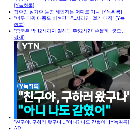
[Y녹취록]
집주인 실거주 늘면 세입자는 어디로 가나 [Y녹취록]
"너무 더워 태풍도 비껴간다"...사라진 '절기 매직' [Y녹
취록]
"중국은 밤 12시까지 일해"...'주52시간' 손볼까 [굿모닝
경제]
"친구야, 구하러 왔구나"..."아니? 나도 갇혔어" [Y녹취록]