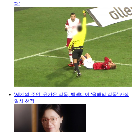
패'
'세계의 주인' 윤가은 감독, 벡델데이 ‘올해의 감독’ 만장
일치 선정