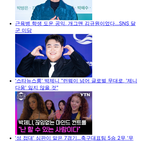
근육병 학생 도운 공익, 개그맨 김규원이었다…SNS 달
군 미담
'스타뉴스룸' 박제니 "런웨이 넘어 글로벌 무대로, '제니
다움' 잃지 않을 것"
'성 접대' 심판이 맡은 7경기...축구대표팀 5승 2무 '무