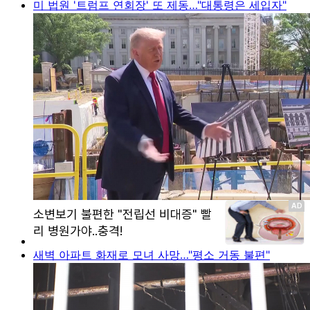
미 법원 '트럼프 연회장' 또 제동…"대통령은 세입자"
새벽 아파트 화재로 모녀 사망…"평소 거동 불편"