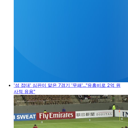
'성 접대' 심판이 맡은 7경기 '무패'..."유흥비로 2억 원
사적 유용"