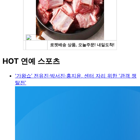
HOT 연예 스포츠
'가왕쇼’ 전유진·박서진·홍지윤, 센터 자리 위한 '관객 쟁
탈전'