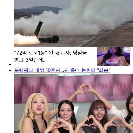
블랙핑크 데뷔 10주년…팬 홀대 논란에 "죄송"