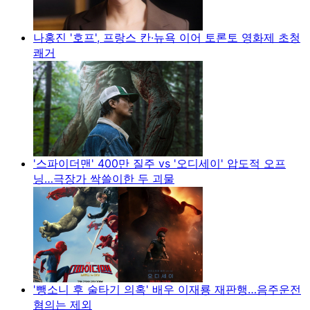
나홍진 '호프', 프랑스 칸·뉴욕 이어 토론토 영화제 초청
쾌거
'스파이더맨' 400만 질주 vs '오디세이' 압도적 오프
닝…극장가 싹쓸이한 두 괴물
'뺑소니 후 술타기 의혹' 배우 이재룡 재판행…음주운전
혐의는 제외