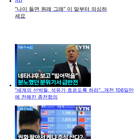
"세계의 선박들, 석유가 흐르도록 하라"...개전 106일만
에 전해진 종전합의