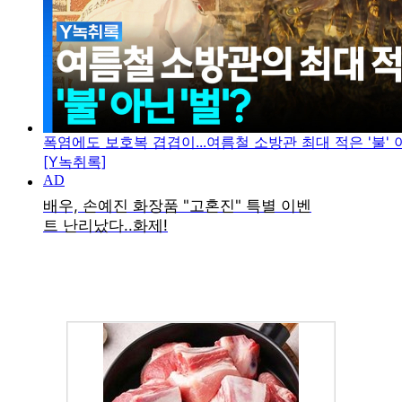
폭염에도 보호복 겹겹이...여름철 소방관 최대 적은 '불' 아
[Y녹취록]