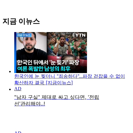
지금 이뉴스
한국인에 눈 찢더니 "죄송하다"...파장 걷잡을 수 없이
확산하자 결국 [지금이뉴스]