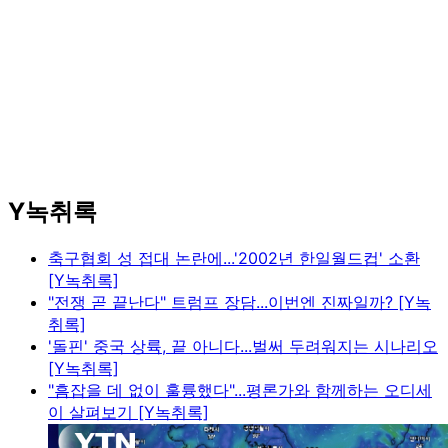
Y녹취록
축구협회 성 접대 논란에...'2002년 한일월드컵' 소환
[Y녹취록]
"전쟁 곧 끝난다" 트럼프 장담...이번엔 진짜일까? [Y녹
취록]
'돌핀' 중국 상륙, 끝 아니다...벌써 두려워지는 시나리오
[Y녹취록]
"흠잡을 데 없이 훌륭했다"...평론가와 함께하는 오디세
이 살펴보기 [Y녹취록]