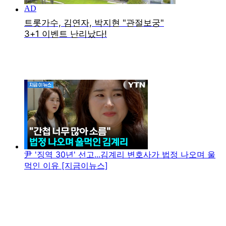
尹 '징역 30년' 선고...김계리 변호사가 법정 나오며 울
먹인 이유 [지금이뉴스]