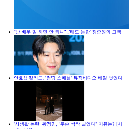
“난 배우 일 하면 안 되나”…‘태도 논란’ 정준원의 고백
안효섭·칼리드, '썸띵 스페셜' 뮤직비디오 베일 벗었다
'사생활 논란' 황정민, "두손 싹싹 빌었다" 이유는? [사