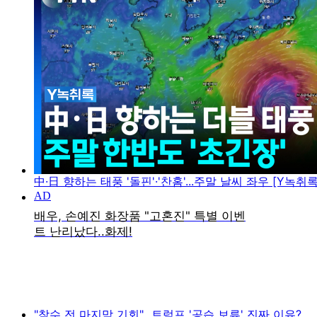
中·日 향하는 태풍 '돌핀'·'찬홈'...주말 날씨 좌우 [Y녹취록
"참수 전 마지막 기회"...트럼프 '공습 보류' 진짜 이유?