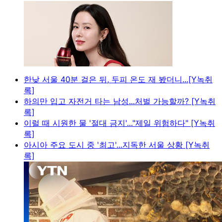
한낮 서울 40분 걸은 뒤, 두피 온도 재 봤더니...[Y녹취
록]
하의만 입고 자전거 타는 남성...처벌 가능할까? [Y녹취
록]
이럴 때 시원한 물 '절대 금지'..."제일 위험하다" [Y녹취
록]
아시아 주요 도시 중 '최고'...지독한 서울 상황 [Y녹취
록]