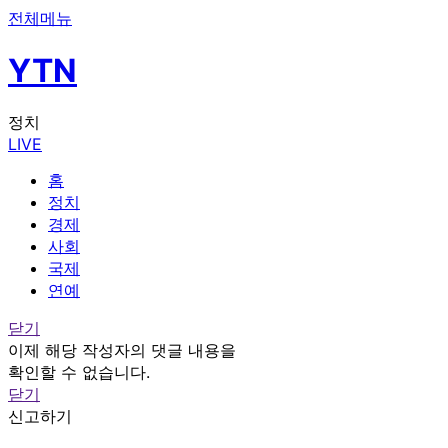
전체메뉴
YTN
정치
LIVE
홈
정치
경제
사회
국제
연예
닫기
이제 해당 작성자의 댓글 내용을
확인할 수 없습니다.
닫기
신고하기