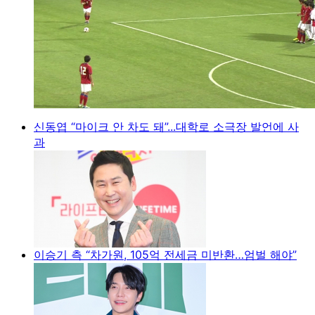
신동엽 “마이크 안 차도 돼”...대학로 소극장 발언에 사
과
이승기 측 “차가원, 105억 전세금 미반환…엄벌 해야”