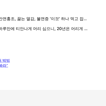
내 박빙
봐라"