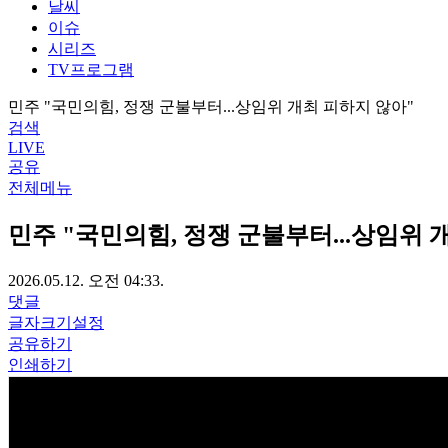
날씨
이슈
시리즈
TV프로그램
민주 "국민의힘, 정쟁 군불부터...상임위 개최 피하지 않아"
검색
LIVE
공유
전체메뉴
민주 "국민의힘, 정쟁 군불부터...상임위 
2026.05.12. 오전 04:33.
댓글
글자크기설정
공유하기
인쇄하기