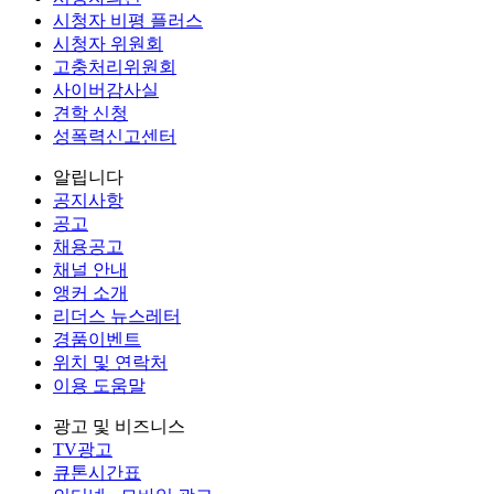
시청자 비평 플러스
시청자 위원회
고충처리위원회
사이버감사실
견학 신청
성폭력신고센터
알립니다
공지사항
공고
채용공고
채널 안내
앵커 소개
리더스 뉴스레터
경품이벤트
위치 및 연락처
이용 도움말
광고 및 비즈니스
TV광고
큐톤시간표