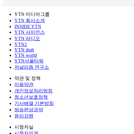
YTN 미디어그룹
YTN 회사소개
INSIDE YTN
YTN 사이언스
YTN 라디오
YTN2
YTN dmb
YTN world
YTN서울타워
저널리즘 연구소
약관 및 정책
이용약관
개인정보처리방침
청소년보호정책
기사배열 기본방침
방송편성규약
윤리강령
시청자실
시청자의견