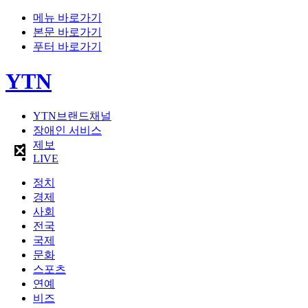
메뉴 바로가기
본문 바로가기
푸터 바로가기
YTN
YTN브랜드채널
장애인 서비스
제보
LIVE
정치
경제
사회
전국
국제
문화
스포츠
연예
비즈