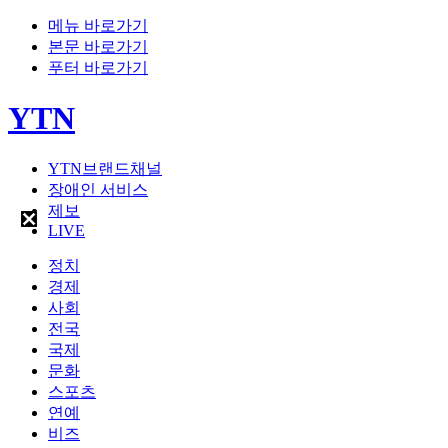
메뉴 바로가기
본문 바로가기
푸터 바로가기
YTN
YTN브랜드채널
장애인 서비스
제보
LIVE
정치
경제
사회
전국
국제
문화
스포츠
연예
비즈