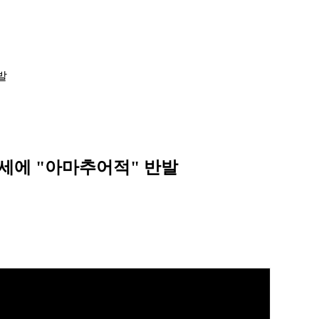
발
 공세에 "아마추어적" 반발