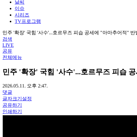
날씨
이슈
시리즈
TV프로그램
민주 '확장' 국힘 '사수'...호르무즈 피습 공세에 "아마추어적" 반
검색
LIVE
공유
전체메뉴
민주 '확장' 국힘 '사수'...호르무즈 피습
2026.05.11. 오후 2:47.
댓글
글자크기설정
공유하기
인쇄하기