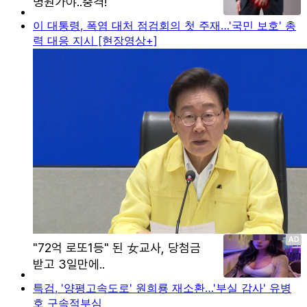
이 대통령, 폭염 대처 점검회의 첫 주재…'국민 보호' 총
력 대응 지시 [현장영상+]
특검, '양평고속도로' 원희룡 재소환…'부실 감사' 유병
호 구속적부심