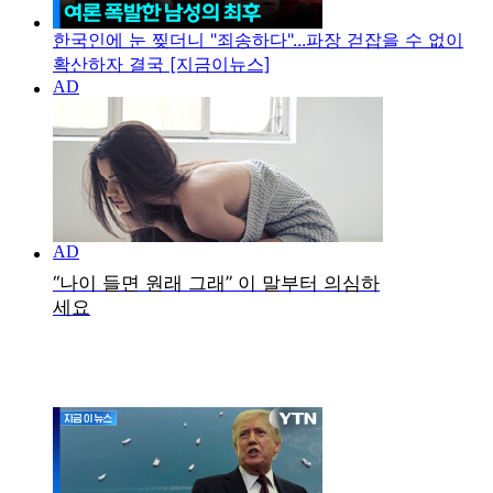
한국인에 눈 찢더니 "죄송하다"...파장 걷잡을 수 없이
확산하자 결국 [지금이뉴스]