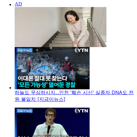
하늘도 무심하시지...인천 '훼손 시신' 실종자 DNA도 전
원 불일치 [지금이뉴스]