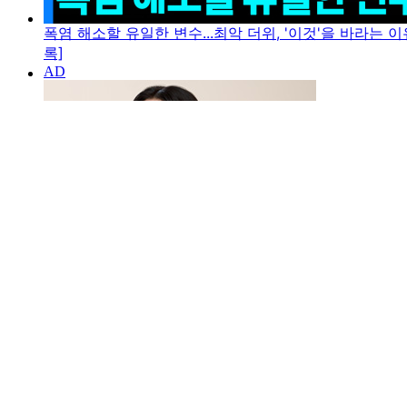
폭염 해소할 유일한 변수...최악 더위, '이것'을 바라는 이
록]
이 날부터 기압계 '흔들'...숨 막히는 폭염 마침내 꺾일
까? [Y녹취록]
"물 함부로 뿌리지 마세요"...폭염 속 사람 살리는 응급
처치법 [Y녹취록]
단일종목 묶자 지수형으로... 개미들 "본전 되면 뺀다"
[Y녹취록]
트럼프가 엔화를 지키는 이유...'엔 캐리'의 정체는 [굿모
닝경제]