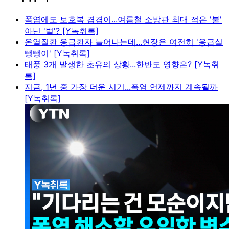
폭염에도 보호복 겹겹이...여름철 소방관 최대 적은 '불'
아닌 '벌'? [Y녹취록]
온열질환 응급환자 늘어나는데...현장은 여전히 '응급실
뺑뺑이' [Y녹취록]
태풍 3개 발생한 초유의 상황...한반도 영향은? [Y녹취
록]
지금, 1년 중 가장 더운 시기...폭염 언제까지 계속될까
[Y녹취록]