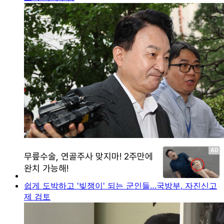
쉽게 도박하고 '빚쟁이' 되는 군인들…국방부, 자진신고
제 검토