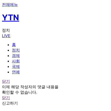
전체메뉴
YTN
정치
LIVE
홈
정치
경제
사회
국제
연예
닫기
이제 해당 작성자의 댓글 내용을
확인할 수 없습니다.
닫기
신고하기