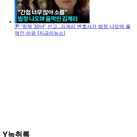
尹 '징역 30년' 선고...김계리 변호사가 법정 나오며 울
먹인 이유 [지금이뉴스]
Y녹취록