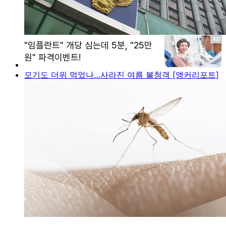
모기도 더위 먹었나…사라진 여름 불청객 [앵커리포트]