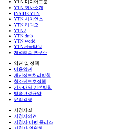
YTN 미디어그룹
YTN 회사소개
INSIDE YTN
YTN 사이언스
YTN 라디오
YTN2
YTN dmb
YTN world
YTN서울타워
저널리즘 연구소
약관 및 정책
이용약관
개인정보처리방침
청소년보호정책
기사배열 기본방침
방송편성규약
윤리강령
시청자실
시청자의견
시청자 비평 플러스
시청자 위원회