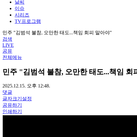
날씨
이슈
시리즈
TV프로그램
민주 "김범석 불참, 오만한 태도...책임 회피 말아야"
검색
LIVE
공유
전체메뉴
민주 "김범석 불참, 오만한 태도...책임 회
2025.12.15. 오후 12:48.
댓글
글자크기설정
공유하기
인쇄하기