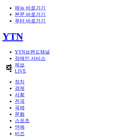
메뉴 바로가기
본문 바로가기
푸터 바로가기
YTN
YTN브랜드채널
장애인 서비스
제보
LIVE
정치
경제
사회
전국
국제
문화
스포츠
연예
비즈