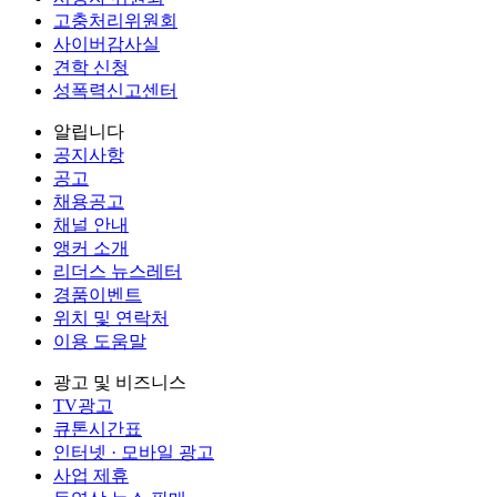
고충처리위원회
사이버감사실
견학 신청
성폭력신고센터
알립니다
공지사항
공고
채용공고
채널 안내
앵커 소개
리더스 뉴스레터
경품이벤트
위치 및 연락처
이용 도움말
광고 및 비즈니스
TV광고
큐톤시간표
인터넷 · 모바일 광고
사업 제휴