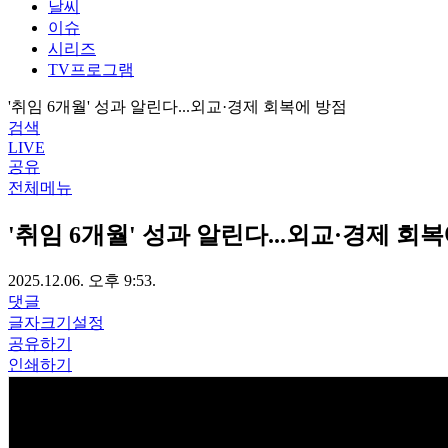
날씨
이슈
시리즈
TV프로그램
'취임 6개월' 성과 알린다...외교·경제 회복에 방점
검색
LIVE
공유
전체메뉴
'취임 6개월' 성과 알린다...외교·경제 회
2025.12.06. 오후 9:53.
댓글
글자크기설정
공유하기
인쇄하기