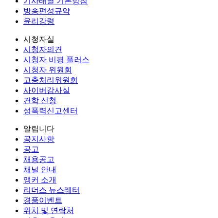
기사배열 기본방침
방송편성규약
윤리강령
시청자실
시청자의견
시청자 비평 플러스
시청자 위원회
고충처리위원회
사이버감사실
견학 신청
성폭력신고센터
알립니다
공지사항
공고
채용공고
채널 안내
앵커 소개
리더스 뉴스레터
경품이벤트
위치 및 연락처