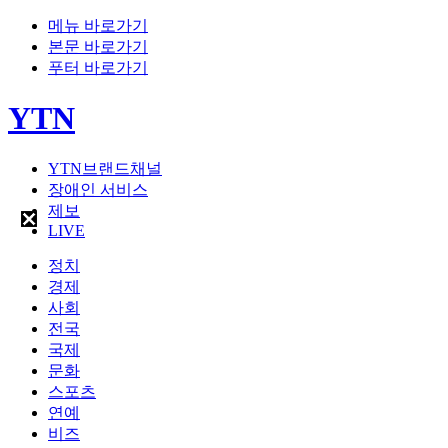
메뉴 바로가기
본문 바로가기
푸터 바로가기
YTN
YTN브랜드채널
장애인 서비스
제보
LIVE
정치
경제
사회
전국
국제
문화
스포츠
연예
비즈