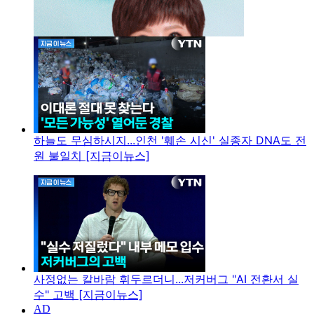
하늘도 무심하시지...인천 '훼손 시신' 실종자 DNA도 전
원 불일치 [지금이뉴스]
사정없는 칼바람 휘두르더니...저커버그 "AI 전환서 실
수" 고백 [지금이뉴스]