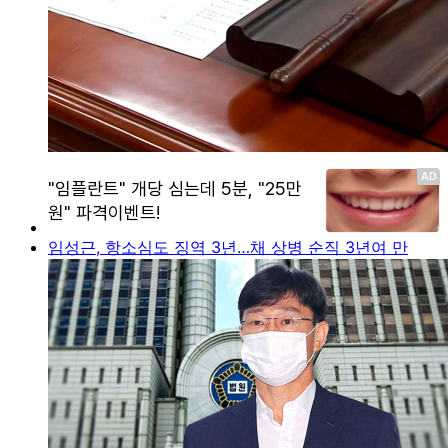
임성근, 항소심도 징역 3년…채 상병 순직 3년여 만