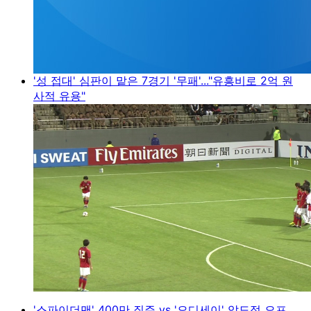
'성 접대' 심판이 맡은 7경기 '무패'..."유흥비로 2억 원
사적 유용"
'스파이더맨' 400만 질주 vs '오디세이' 압도적 오프