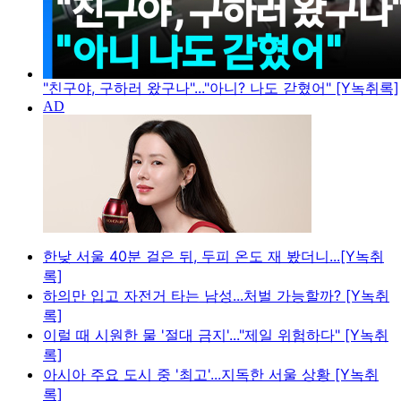
"친구야, 구하러 왔구나"..."아니? 나도 갇혔어" [Y녹취록]
한낮 서울 40분 걸은 뒤, 두피 온도 재 봤더니...[Y녹취
록]
하의만 입고 자전거 타는 남성...처벌 가능할까? [Y녹취
록]
이럴 때 시원한 물 '절대 금지'..."제일 위험하다" [Y녹취
록]
아시아 주요 도시 중 '최고'...지독한 서울 상황 [Y녹취
록]