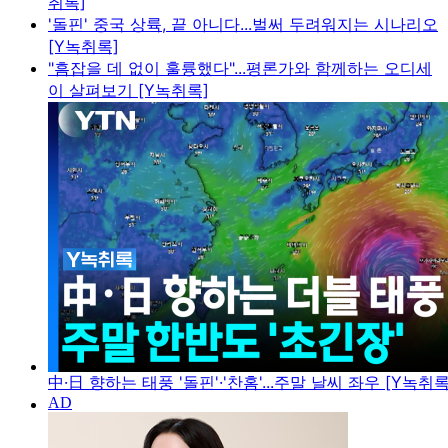
취록]
'돌핀' 중국 상륙, 끝 아니다...벌써 두려워지는 시나리오
[Y녹취록]
"흠잡을 데 없이 훌륭했다"...평론가와 함께하는 오디세
이 살펴보기 [Y녹취록]
中·日 향하는 태풍 '돌핀'·'찬홈'...주말 날씨 좌우 [Y녹취록