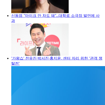
신동엽 “마이크 안 차도 돼”...대학로 소극장 발언에 사
과
'가왕쇼’ 전유진·박서진·홍지윤, 센터 자리 위한 '관객 쟁
탈전'