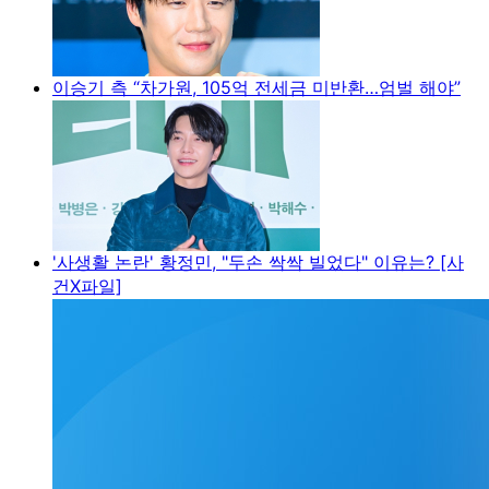
이승기 측 “차가원, 105억 전세금 미반환…엄벌 해야”
'사생활 논란' 황정민, "두손 싹싹 빌었다" 이유는? [사
건X파일]