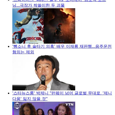
닝…극장가 싹쓸이한 두 괴물
'뺑소니 후 술타기 의혹' 배우 이재룡 재판행…음주운전
혐의는 제외
'스타뉴스룸' 박제니 "런웨이 넘어 글로벌 무대로, '제니
다움' 잃지 않을 것"