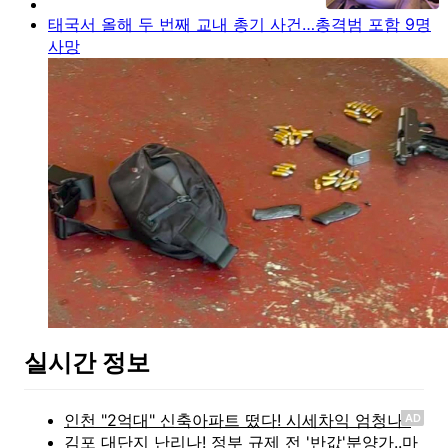
태국서 올해 두 번째 교내 총기 사건…총격범 포함 9명
사망
실시간 정보
AD