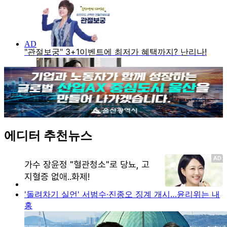
에디터 추천뉴스
'돌려차기 실언' 서범수·진종오 징계 개시…윤리위는 내
홍