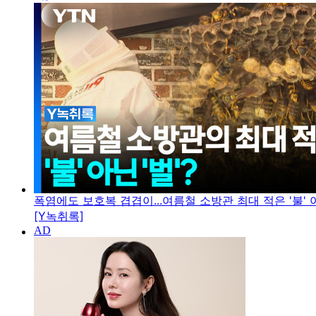
폭염에도 보호복 겹겹이...여름철 소방관 최대 적은 '불' 아
[Y녹취록]