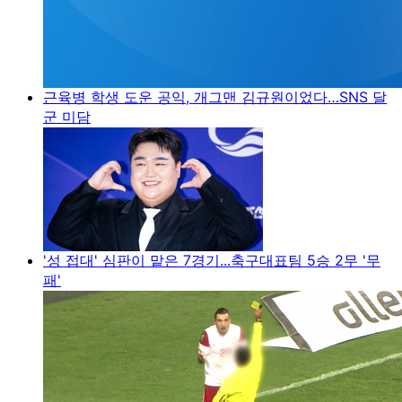
근육병 학생 도운 공익, 개그맨 김규원이었다…SNS 달
군 미담
'성 접대' 심판이 맡은 7경기...축구대표팀 5승 2무 '무
패'