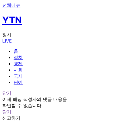
전체메뉴
YTN
정치
LIVE
홈
정치
경제
사회
국제
연예
닫기
이제 해당 작성자의 댓글 내용을
확인할 수 없습니다.
닫기
신고하기