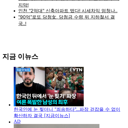
지금 이뉴스
한국인에 눈 찢더니 "죄송하다"...파장 걷잡을 수 없이
확산하자 결국 [지금이뉴스]