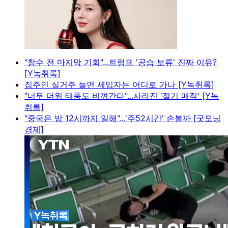
"참수 전 마지막 기회"...트럼프 '공습 보류' 진짜 이유?
[Y녹취록]
집주인 실거주 늘면 세입자는 어디로 가나 [Y녹취록]
"너무 더워 태풍도 비껴간다"...사라진 '절기 매직' [Y녹
취록]
"중국은 밤 12시까지 일해"...'주52시간' 손볼까 [굿모닝
경제]