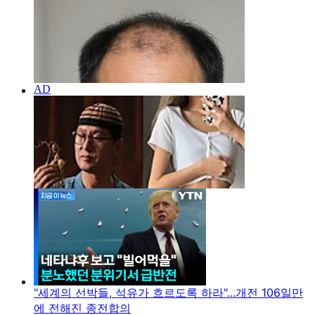
"세계의 선박들, 석유가 흐르도록 하라"...개전 106일만
에 전해진 종전합의