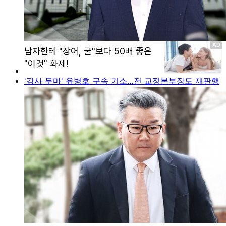
'감사 무마' 유병호 구속 기소…전 교정본부장도 재판행