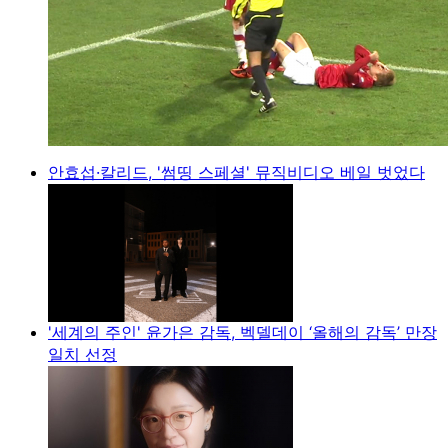
안효섭·칼리드, '썸띵 스페셜' 뮤직비디오 베일 벗었다
'세계의 주인' 윤가은 감독, 벡델데이 ‘올해의 감독’ 만장
일치 선정