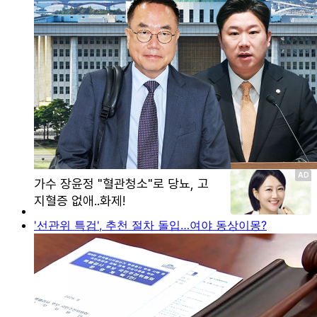
'선관위 특검', 추천 절차 돌입…여야 동상이몽?