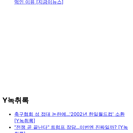
먹인 이유 [지금이뉴스]
Y녹취록
축구협회 성 접대 논란에...'2002년 한일월드컵' 소환
[Y녹취록]
"전쟁 곧 끝난다" 트럼프 장담...이번엔 진짜일까? [Y녹