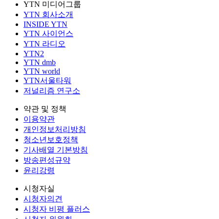
YTN 미디어그룹
YTN 회사소개
INSIDE YTN
YTN 사이언스
YTN 라디오
YTN2
YTN dmb
YTN world
YTN서울타워
저널리즘 연구소
약관 및 정책
이용약관
개인정보처리방침
청소년보호정책
기사배열 기본방침
방송편성규약
윤리강령
시청자실
시청자의견
시청자 비평 플러스