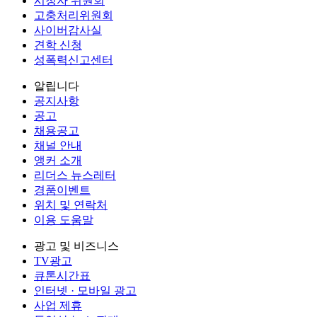
시청자 위원회
고충처리위원회
사이버감사실
견학 신청
성폭력신고센터
알립니다
공지사항
공고
채용공고
채널 안내
앵커 소개
리더스 뉴스레터
경품이벤트
위치 및 연락처
이용 도움말
광고 및 비즈니스
TV광고
큐톤시간표
인터넷 · 모바일 광고
사업 제휴