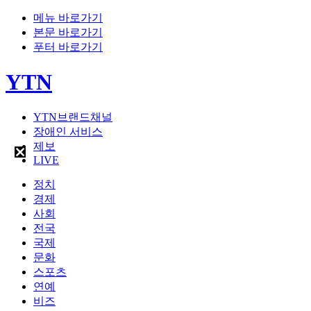
메뉴 바로가기
본문 바로가기
푸터 바로가기
YTN
YTN브랜드채널
장애인 서비스
제보
LIVE
정치
경제
사회
전국
국제
문화
스포츠
연예
비즈